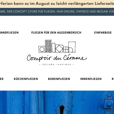
en kann es im August zu leicht verlängerten Lieferzeite
ME, DER CONCEPT STORE FÜR FLIESEN, NUR ONLINE, FAYENCE UND MOSAIK F
ANDFLIESEN
FLIESEN FÜR DEN AUSSENBEREICH
EINFARBIGE
MER
KÜCHENFLIESEN
BODENFLIESEN
INNENFLIESEN
R