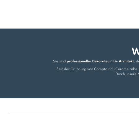
W
Sie sind
professioneller Dekorateur
?Ein
Architekt
, d
Seit der Gründung von Comptoir du Cérame arbeit
Durch unsere 