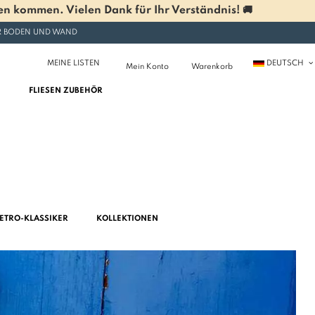
n kommen. Vielen Dank für Ihr Verständnis! 🚚
ÜR BODEN UND WAND
MEINE LISTEN
DEUTSCH
Mein Konto
Warenkorb
FLIESEN ZUBEHÖR
ETRO-KLASSIKER
KOLLEKTIONEN