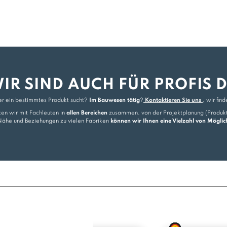
IR SIND AUCH FÜR PROFIS 
er ein bestimmtes Produkt sucht?
Im Bauwesen tätig
?
Kontaktieren Sie uns
, wir fin
en wir mit Fachleuten in
allen Bereichen
zusammen. von der Projektplanung (Produkte
Nähe und Beziehungen zu vielen Fabriken
können wir Ihnen eine Vielzahl von Möglich