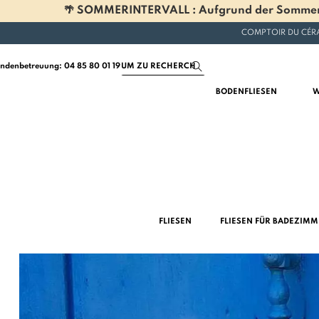
🌴 SOMMERINTERVALL : Aufgrund der Sommerferi
COMPTOIR DU CÉRA
ndenbetreuung: 04 85 80 01 19
BODENFLIESEN
W
FLIESEN
FLIESEN FÜR BADEZIM