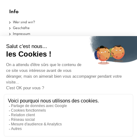
Info
Wer sind wir?
Geschäfte
Impressum
Nutzungsbedingungen
Datenschutzerklärung
Hilfe
Musterstücke
Lieferungen
Rückgaben
FAQs
Kontakt
Händler zugelassen von Gesellschaft für Garantierte
Bewertungen,
Klicken Sie hier
.
SIE REDEN ÜBER UNS