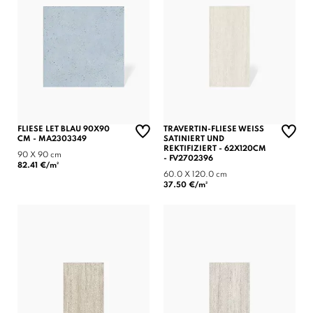
FLIESE LET BLAU 90X90
TRAVERTIN-FLIESE WEISS S
CM - MA2303349
ATINIERT UND R
EKTIFIZIERT - 62X120CM -
90 X 90 cm
FV2702396
82.41 €/m²
60.0 X 120.0 cm
37.50 €/m²