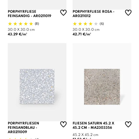
PORPHYRFLIESE
PORPHYRFLIESE ROSA -
FEINSANDIG - AR0211019
AR0211012
(8)
(6)
30.0 X 30.0 cm
30.0 X 30.0 cm
43.29 €/m²
42.71 €/m²
PORPHYRFLIESEN
FLIESEN SATURN 45.2 X
FEINSANDBLAU -
45.2 CM - MA2303356
AR0211009
45.2 X 45.2 cm