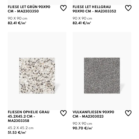
FLIESE LET GRÜN 90X90
FLIESE LET HELLGRAU
CM - MA2303350
90X90 CM - MA2303352
90 X 90 cm
90 X 90 cm
82.41 €/m²
82.41 €/m²
FLIESEN OPHELIE GRAU
VULKANFLIESEN 90X90
45.2X45.2 CM -
CM - MA2303023
MA2303358
90 X 90 cm
45.2 X 45.2 cm
90.70 €/m²
51.53 €/m²