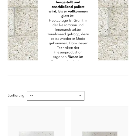
hergestellt und
anschließend poliert
wird, bis er vollkommen
glatt ist
.
Heutzutage ist Granit in
der Dekoration und
Innenarchitektur
zunehmend gefragt, denn
es ist wieder in Mode
gekommen. Dank neuer
Techniken der
Fliesenproduktion
ergeben
Fliesen im
Terrazzo-Look
einen
Boden, der Granit perfekt
imitiert
und zudem
widerstandsfähig und
wasserfest ist, weil es
sich oft um
Steinzeugfliesen handelt.
Dadurch ist die
Sortierung
--
Verwendung als Wand-
und
Bodenfliese
möglich.