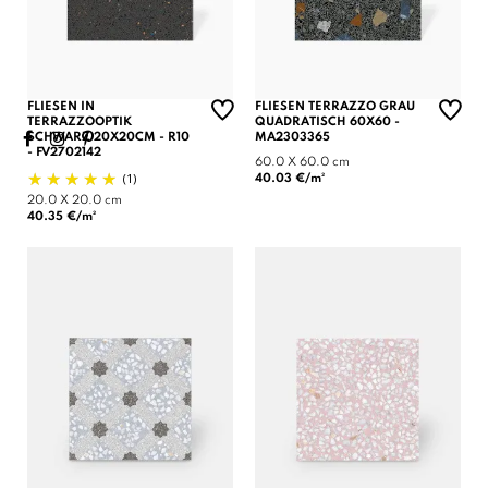
FLIESEN IN
FLIESEN TERRAZZO GRAU
TERRAZZOOPTIK
QUADRATISCH 60X60 -
SCHWARZ 20X20CM - R10
MA2303365
- FV2702142
60.0 X 60.0 cm
(1)
40.03 €/m²
20.0 X 20.0 cm
40.35 €/m²