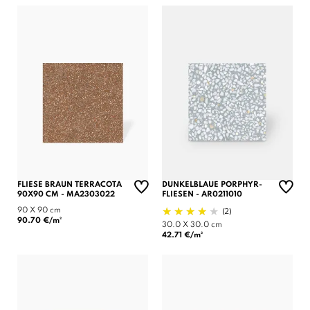
FLIESE BRAUN TERRACOTA
DUNKELBLAUE PORPHYR-
90X90 CM - MA2303022
FLIESEN - AR0211010
(2)
90 X 90 cm
90.70 €/m²
30.0 X 30.0 cm
42.71 €/m²