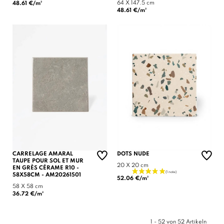
64 X 147.5 cm
48.61 €/m²
48.61 €/m²
CARRELAGE AMARAL
DOTS NUDE
TAUPE POUR SOL ET MUR
20 X 20 cm
EN GRÈS CÉRAME R10 -
58X58CM - AM20261501
52.06 €/m²
58 X 58 cm
36.72 €/m²
1 - 52 von 52 Artikeln