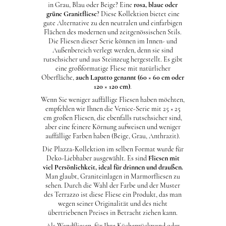
in Grau, Blau oder Beige? Eine
rosa, blaue oder
grüne Granitfliese
? Diese Kollektion bietet eine
gute Alternative zu den neutralen und einfarbigen
Flächen des modernen und zeitgenössischen Stils.
Die Fliesen dieser Serie können im Innen- und
Außenbereich verlegt werden, denn sie sind
rutschsicher und aus Steinzeug hergestellt. Es gibt
eine großformatige Fliese mit natürlicher
Oberfläche,
auch Lapatto genannt (60 × 60 cm oder
120 × 120 cm)
.
Wenn Sie weniger auffällige Fliesen haben möchten,
empfehlen wir Ihnen die Venice-Serie mit 25 × 25
cm großen Fliesen, die ebenfalls rutschsicher sind,
aber eine feinere Körnung aufweisen und weniger
auffällige Farben haben (Beige, Grau, Anthrazit).
Die Plazza-Kollektion im selben Format wurde für
Deko-Liebhaber ausgewählt. Es sind
Fliesen
mit
viel Persönlichkeit, ideal für drinnen und draußen.
Man glaubt, Graniteinlagen in Marmorfliesen zu
sehen. Durch die Wahl der Farbe und der Muster
des Terrazzo ist diese Fliese ein Produkt, das man
wegen seiner Originalität und des nicht
übertriebenen Preises in Betracht ziehen kann.
Als Wandfliesen, für Ihre Küchenrückwand oder