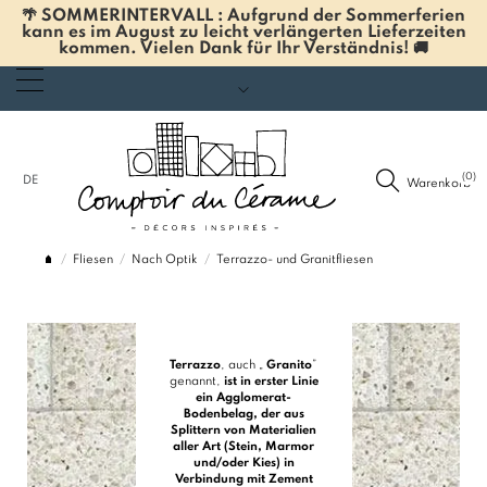
🌴 SOMMERINTERVALL : Aufgrund der Sommerferien
kann es im August zu leicht verlängerten Lieferzeiten
kommen. Vielen Dank für Ihr Verständnis! 🚚
(0)
DE
Warenkorb
TERRAZZO-
UND
Fliesen
Nach Optik
Terrazzo- und Granitfliesen
GRANITFLIESEN
Terrazzo
, auch „
Granito
”
genannt,
ist in erster Linie
ein Agglomerat-
Bodenbelag, der aus
Splittern von Materialien
aller Art (Stein, Marmor
und/oder Kies) in
Verbindung mit Zement