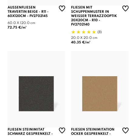
AUSSENFLIESEN T
FLIESEN MIT
RAVERTIN BEIGE - R11 - 6
SCHUPPENMUSTER IN
0X120CM - FV2702145
WEISSER TERRAZZOOPTIK 2
0X20CM - R10 - F
60.0 X 120.0 cm
V2702140
72.75 €/m²
(3)
20.0 X 20.0 cm
40.35 €/m²
FLIESEN STEINIMITAT
FLIESEN STEINIMITATION
SCHWARZ GESPRENKELT -
OCKER GESPRENKELT -