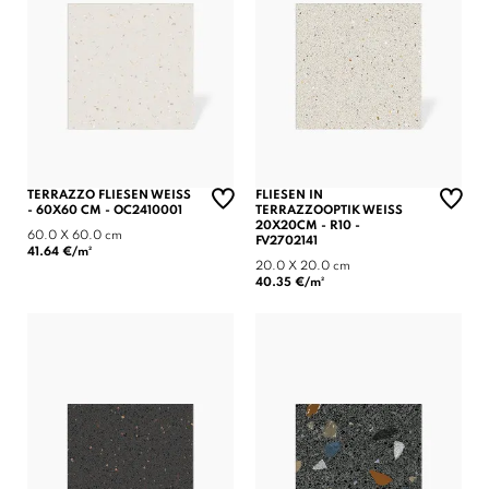
TERRAZZO FLIESEN WEISS -
FLIESEN IN
60X60 CM - OC2410001
TERRAZZOOPTIK WEISS 2
0X20CM - R10 - F
60.0 X 60.0 cm
V2702141
41.64 €/m²
20.0 X 20.0 cm
40.35 €/m²