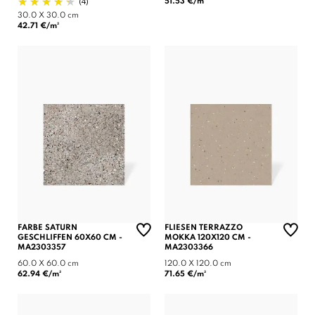
(4)
51.53 €/m²
30.0 X 30.0 cm
42.71 €/m²
FARBE SATURN
FLIESEN TERRAZZO
GESCHLIFFEN 60X60 CM -
MOKKA 120X120 CM -
MA2303357
MA2303366
60.0 X 60.0 cm
120.0 X 120.0 cm
62.94 €/m²
71.65 €/m²