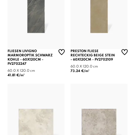
FLIESEN LIVIGNO
PRESTON FLIESE
MARMOROPTIK SCHWARZ
RECHTECKIG BEIGE STEIN
KOHLE - 60X120CM -
- 60X120CM - FV2702109
FV2702247
60.0 X 120.0 cm
60.0 X 120.0 cm
73.24 €/m²
41.81 €/m²