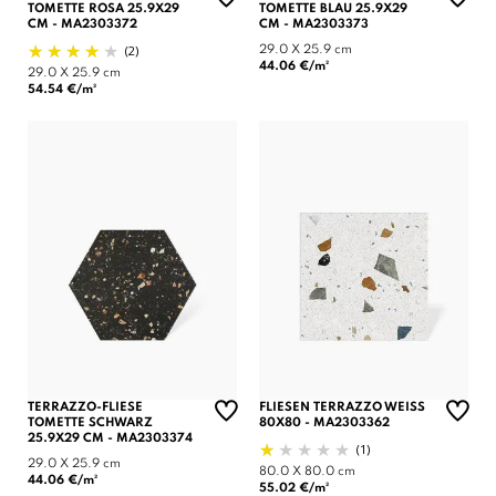
TOMETTE ROSA 25.9X29
TOMETTE BLAU 25.9X29
CM - MA2303372
CM - MA2303373
(2)
29.0 X 25.9 cm
44.06 €/m²
29.0 X 25.9 cm
54.54 €/m²
TERRAZZO-FLIESE
FLIESEN TERRAZZO WEISS
TOMETTE SCHWARZ
80X80 - MA2303362
25.9X29 CM - MA2303374
(1)
29.0 X 25.9 cm
80.0 X 80.0 cm
44.06 €/m²
55.02 €/m²