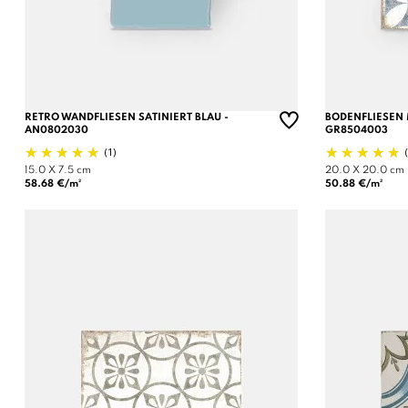
RETRO WANDFLIESEN SATINIERT BLAU -
BODENFLIESEN 
AN0802030
GR8504003
(1)
15.0 X 7.5 cm
20.0 X 20.0 cm
58.68 €/m²
50.88 €/m²