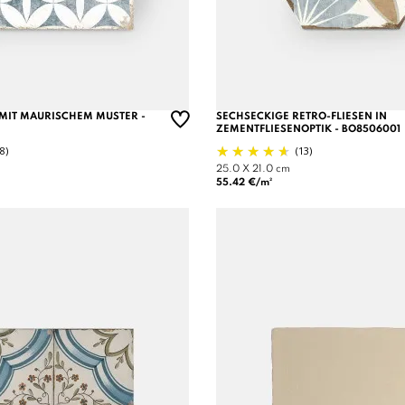
MIT MAURISCHEM MUSTER -
SECHSECKIGE RETRO-FLIESEN IN
ZEMENTFLIESENOPTIK - BO8506001
(8)
(13)
25.0 X 21.0 cm
55.42 €/m²