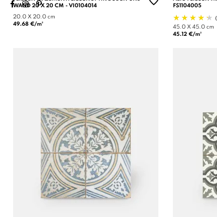
WAND 20 X 20 CM - VI0104014
S1104005
20.0 X 20.0 cm
49.68 €/m²
45.0 X 45.0 cm
45.12 €/m²