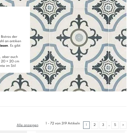
Bistros der
hl an antiken
liesen
. Es gibt
, aber auch
 20 × 20 cm
te im Stil
1 - 72 von 319 Artikeln
1
2
3
…
5
Alle anzeigen