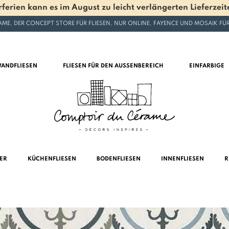
en kann es im August zu leicht verlängerten Lieferzeite
ME, DER CONCEPT STORE FÜR FLIESEN, NUR ONLINE, FAYENCE UND MOSAIK F
ANDFLIESEN
FLIESEN FÜR DEN AUSSENBEREICH
EINFARBIGE
MER
KÜCHENFLIESEN
BODENFLIESEN
INNENFLIESEN
R