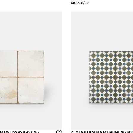
68.16 €/m²
TT WEISS 45 X 45 CM - F
ZEMENTFLIESEN NACHAHMUNG BODE