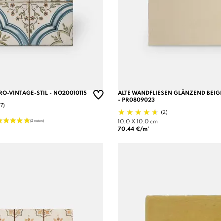
RO-VINTAGE-STIL - NO20010115
ALTE WANDFLIESEN GLÄNZEND BEIGE
- PR0809023
(7)
(2)
10.0 X 10.0 cm
70.44 €/m²