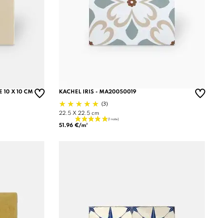
 10 X 10 CM
KACHEL IRIS - MA20050019
(3)
22.5 X 22.5 cm
51.96 €/m²