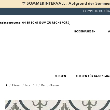
🌴 SOMMERINTERVALL : Aufgrund der Sommerferi
COMPTOIR DU CÉRA
ndenbetreuung: 04 85 80 01 19
BODENFLIESEN
W
FLIESEN
FLIESEN FÜR BADEZIM
Fliesen
Nach Stil
Retro-Fliesen