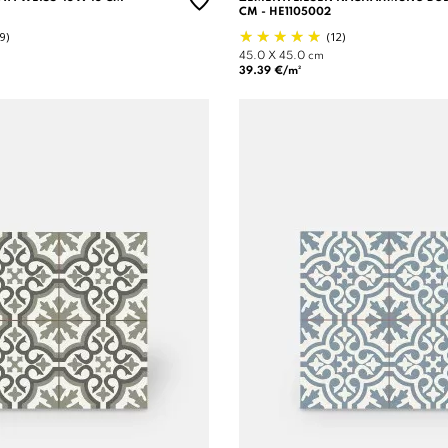
CM - HE1105002
(9)
(12)
45.0 X 45.0 cm
39.39 €/m²