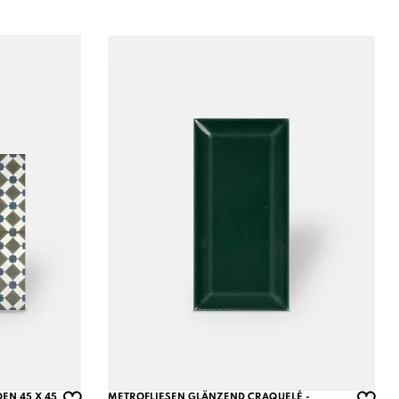
N 45 X 45
METROFLIESEN GLÄNZEND CRAQUELÉ -