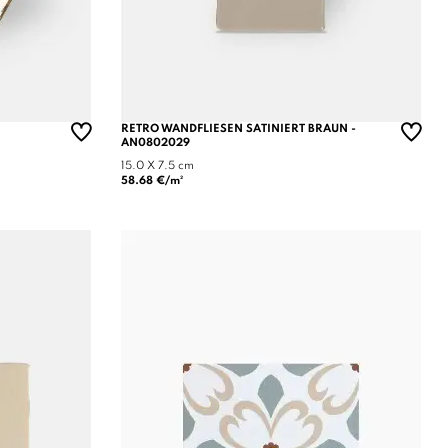
RETRO WANDFLIESEN SATINIERT BRAUN -
AN0802029
15.0 X 7.5 cm
58.68 €/m²