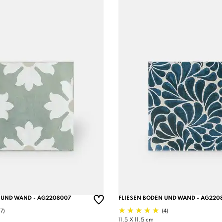
 UND WAND - AG2208007
FLIESEN BODEN UND WAND - AG220
(7)
(4)
11.5 X 11.5 cm