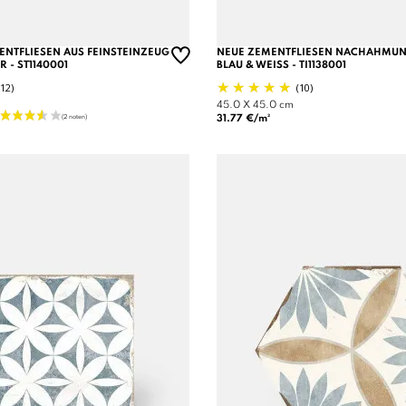
ENTFLIESEN AUS FEINSTEINZEUG
NEUE ZEMENTFLIESEN NACHAHMUNG
 - ST1140001
BLAU & WEISS - TI1138001
(12)
(10)
45.0 X 45.0 cm
31.77 €/m²