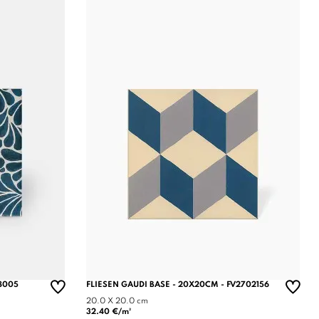
8005
FLIESEN GAUDI BASE - 20X20CM - FV2702156
20.0 X 20.0 cm
32.40 €/m²