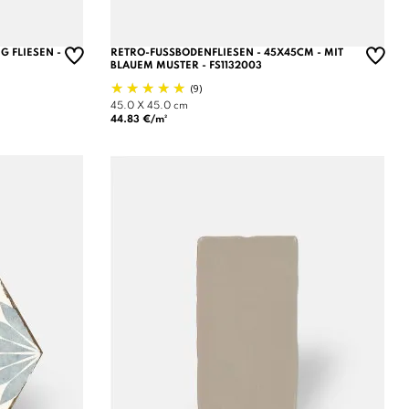
 FLIESEN -
RETRO-FUSSBODENFLIESEN - 45X45CM - MIT B
LAUEM MUSTER - FS1132003
(9)
45.0 X 45.0 cm
44.83 €/m²