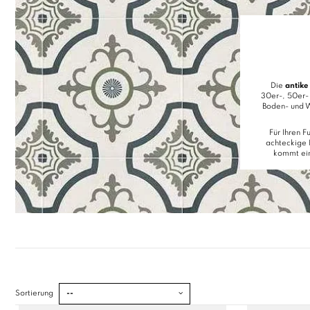
Die
antike 
30er-, 50er-
Boden- und W
Für Ihren 
achteckige 
kommt ei
Sortierung
--