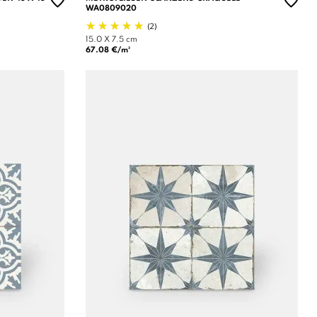
WA0809020
(2)
15.0 X 7.5 cm
67.08 €/m²