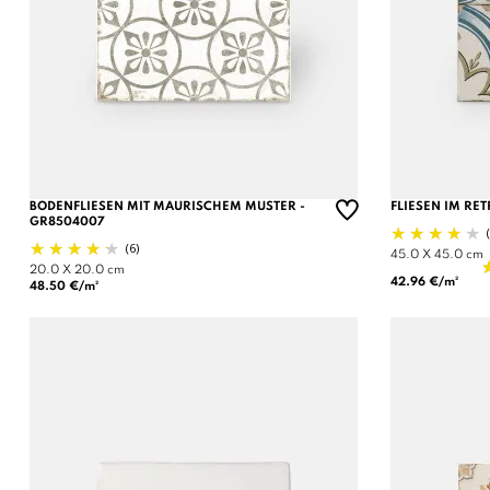
BODENFLIESEN MIT MAURISCHEM MUSTER -
FLIESEN IM RET
GR8504007
(6)
45.0 X 45.0 cm
20.0 X 20.0 cm
42.96 €/m²
48.50 €/m²