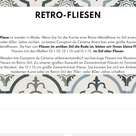
RETRO-FLIESEN
Fliese
ist wieder in Mode. Wenn Sie für die Küche eine Retro-Wandfliese im Stil eines 
 oder 60er-Jahre suchen, so bietet Comptoir du Cérame Ihnen hier eine große Auswa
andfliesen. Da hier von
Fliesen im antiken Stil die Rede ist, bieten wir Ihnen kleine F
Fliesen mit den Maßen 10 × 10, 13 × 13 und 15 × 15,
im Stil alter Fliesen
.
Fußboden hat Comptoir du Cérame selbstverständlich
sechseckige Fliesen
mit Mustern
Fliesen im Retro-Stil. Zu unserer großen Auswahl an
Zementimitat-Fliesen
im Format
ne Neuheit:
die 15 × 15 cm große Zementimitat-Fliese.
Sie können Sie sich ein Ambien
moderner Kunst oder im Retro-Stil der 70er- oder 80er-Jahre schaffen.