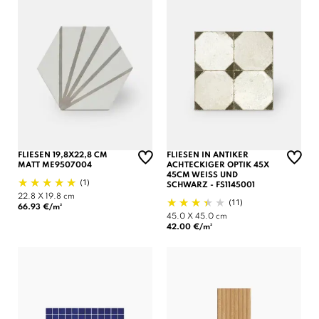
FLIESEN 19,8X22,8 CM
FLIESEN IN ANTIKER
MATT ME9507004
ACHTECKIGER OPTIK 45X
45CM WEISS UND S
(1)
CHWARZ - FS1145001
22.8 X 19.8 cm
(11)
66.93 €/m²
45.0 X 45.0 cm
42.00 €/m²