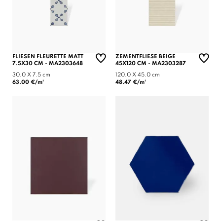
FLIESEN FLEURETTE MATT
ZEMENTFLIESE BEIGE
7.5X30 CM - MA2303648
45X120 CM - MA2303287
30.0 X 7.5 cm
120.0 X 45.0 cm
63.00 €/m²
48.47 €/m²