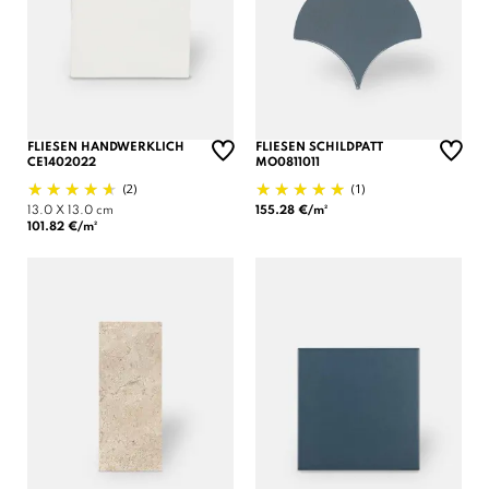
FLIESEN HANDWERKLICH
FLIESEN SCHILDPATT
CE1402022
MO0811011
(2)
(1)
13.0 X 13.0 cm
155.28 €/m²
101.82 €/m²