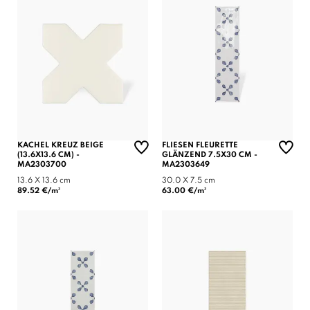
KACHEL KREUZ BEIGE
FLIESEN FLEURETTE
(13.6X13.6 CM) -
GLÄNZEND 7.5X30 CM -
MA2303700
MA2303649
13.6 X 13.6 cm
30.0 X 7.5 cm
89.52 €/m²
63.00 €/m²