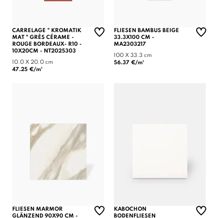
CARRELAGE " KROMATIK
FLIESEN BAMBUS BEIGE
MAT " GRÈS CÉRAME -
33.3X100 CM -
ROUGE BORDEAUX- R10 -
MA2303217
(1 note)
10X20CM - NT2025303
100 X 33.3 cm
10.0 X 20.0 cm
56.37 €/m²
47.25 €/m²
FLIESEN MARMOR
KABOCHON
GLÄNZEND 90X90 CM -
BODENFLIESEN