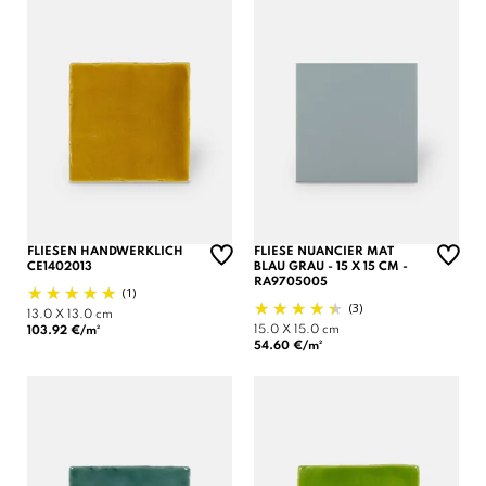
FLIESEN HANDWERKLICH
FLIESE NUANCIER MAT
CE1402013
BLAU GRAU - 15 X 15 CM -
RA9705005
(1)
(3)
13.0 X 13.0 cm
15.0 X 15.0 cm
103.92 €/m²
54.60 €/m²