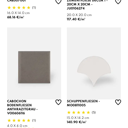
CA8507001
ZEMENTFLIESE DECOR 1 -
20CM X 20CM -
(1)
JU0106274
16.0 X 14.0 cm
20.0 X 20.0 cm
68.16 €/m²
117.40 €/m²
CABOCHON
SCHUPPENFLIESEN -
BODENFLIESEN
MO0811005
ANTHRAZITGRAU -
(5)
VO0606116
15.0 X 14.2 cm
(1)
140.90 €/m²
4.0 X 4.0 cm