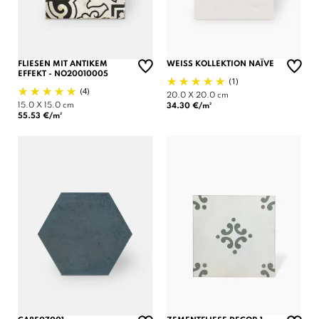
FLIESEN MIT ANTIKEM
WEISS KOLLEKTION NAÏVE
EFFEKT - NO20010005
(1)
(4)
20.0 X 20.0 cm
15.0 X 15.0 cm
34.30 €/m²
55.53 €/m²