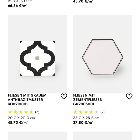
15.0 X 15.0 cm
45.70 €/m²
66.56 €/m²
FLIESEN MIT GRAUEM
FLIESEN MIT
ANTHRAZITMUSTER -
ZEMENTFLIESEN -
BO0210005
GR2005001
(2)
(7)
20.0 X 20.0 cm
33.0 X 28.5 cm
45.70 €/m²
37.80 €/m²