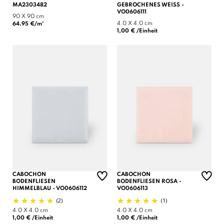
MA2303482
GEBROCHENES WEISS - V
O0606111
90 X 90 cm
4.0 X 4.0 cm
64.95 €/m²
1,00 € /Einheit
CABOCHON
CABOCHON
BODENFLIESEN
BODENFLIESEN ROSA -
HIMMELBLAU - VO0606112
VO0606113
(2)
(1)
4.0 X 4.0 cm
4.0 X 4.0 cm
1,00 € /Einheit
1,00 € /Einheit