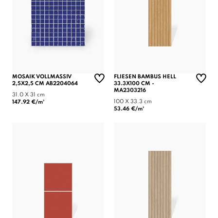
MOSAIK VOLLMASSIV
FLIESEN BAMBUS HELL
2,5X2,5 CM AB2204064
33.3X100 CM -
MA2303216
31.0 X 31 cm
100 X 33.3 cm
147.92 €/m²
53.46 €/m²