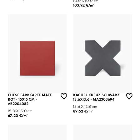
10.0 X 10.0 cm
103.92 €/m²
FLIESE FARBKARTE MATT
KACHEL KREUZ SCHWARZ
ROT - 15X15 CM -
13.6X13.6 - MA2303694
AB2204082
13.6 X 13.6 cm
15.0 X 15.0 cm
89.52 €/m²
67.20 €/m²