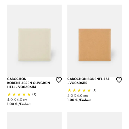
CABOCHON
CABOCHON BODENFLIESE
BODENFLIESEN OLIVGRÜN
- VO0606115
HELL - VO0606114
(1)
(1)
4.0 X 4.0 cm
4.0 X 4.0 cm
1,00 € /Einheit
1,00 € /Einheit