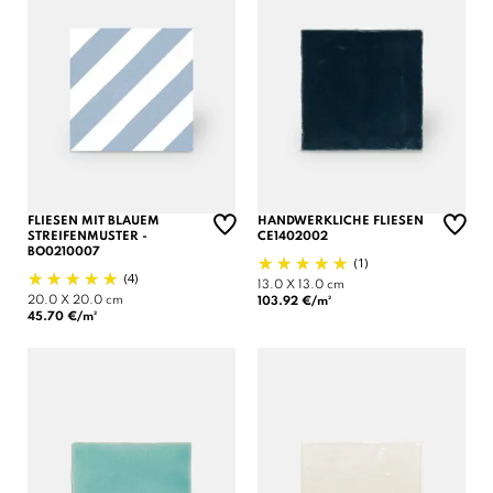
FLIESEN MIT BLAUEM
HANDWERKLICHE FLIESEN
STREIFENMUSTER -
CE1402002
BO0210007
(1)
(4)
13.0 X 13.0 cm
20.0 X 20.0 cm
103.92 €/m²
45.70 €/m²