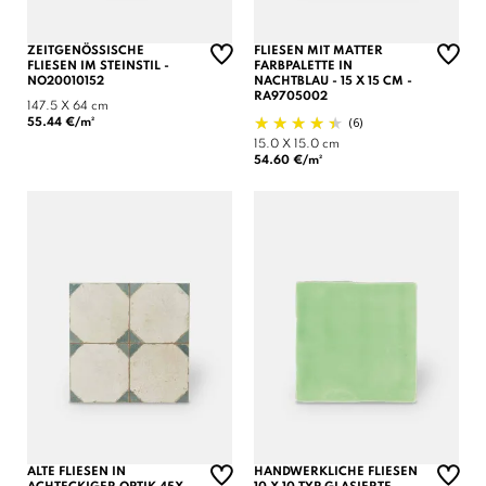
ZEITGENÖSSISCHE
FLIESEN MIT MATTER
FLIESEN IM STEINSTIL -
FARBPALETTE IN
NO20010152
NACHTBLAU - 15 X 15 CM -
RA9705002
147.5 X 64 cm
(6)
55.44 €/m²
15.0 X 15.0 cm
54.60 €/m²
ALTE FLIESEN IN
HANDWERKLICHE FLIESEN