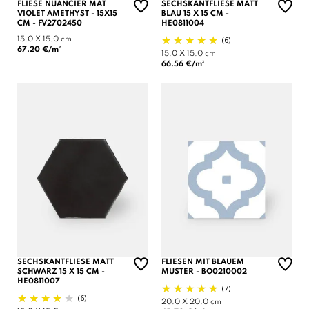
FLIESE NUANCIER MAT
SECHSKANTFLIESE MATT
VIOLET AMETHYST - 15X15
BLAU 15 X 15 CM -
CM - FV2702450
HE0811004
(6)
15.0 X 15.0 cm
67.20 €/m²
15.0 X 15.0 cm
66.56 €/m²
SECHSKANTFLIESE MATT
FLIESEN MIT BLAUEM
SCHWARZ 15 X 15 CM -
MUSTER - BO0210002
HE0811007
(7)
(6)
20.0 X 20.0 cm