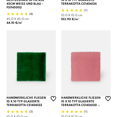
ACHTECKIGER OPTIK 45X
10 X 10 TYP GLASIERTE
45CM WEISS UND BLAU - F
TERRAKOTTA CE1406124
S1145002
(1)
(4)
10.0 X 10.0 cm
45.0 X 45.0 cm
103.92 €/m²
44.10 €/m²
HANDWERKLICHE FLIESEN
HANDWERKLICHE FLIESEN
10 X 10 TYP GLASIERTE
10 X 10 TYP GLASIERTE
TERRAKOTTA CE1406122
TERRAKOTTA CE1406120 -.
(3)
(1)
10.0 X 10.0 cm
10.0 X 10.0 cm