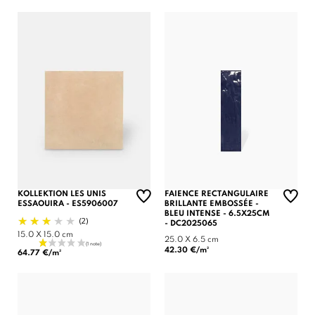
KOLLEKTION LES UNIS
FAIENCE RECTANGULAIRE
ESSAOUIRA - ES5906007
BRILLANTE EMBOSSÉE -
BLEU INTENSE - 6.5X25CM
(2)
- DC2025065
15.0 X 15.0 cm
25.0 X 6.5 cm
42.30 €/m²
64.77 €/m²