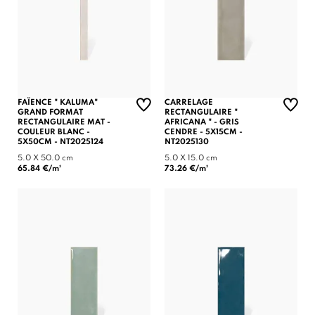
FAÏENCE " KALUMA"
CARRELAGE
GRAND FORMAT
RECTANGULAIRE "
RECTANGULAIRE MAT -
AFRICANA " - GRIS
COULEUR BLANC -
CENDRE - 5X15CM -
5X50CM - NT2025124
NT2025130
5.0 X 50.0 cm
5.0 X 15.0 cm
65.84 €/m²
73.26 €/m²