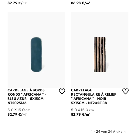
82.79 €/m²
86.98 €/m²
(1 note)
CARRELAGE À BORDS
CARRELAGE
RONDS " AFRICANA " -
RECTANGULAIRE À RELIEF
BLEU AZUR - 5X15CM -
" AFRICANA " - NOIR -
NT2025136
5X15CM - NT2025138
5.0 X 15.0 cm
5.0 X 15.0 cm
82.79 €/m²
82.79 €/m²
1 - 24 von 24 Artikeln