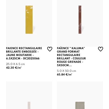
FAIENCE RECTANGULAIRE
FAÏENCE " KALUMA"
BRILLANTE EMBOSSÉE -
GRAND FORMAT
JAUNE MOUTARDE -
RECTANGULAIRE
6.5X25CM - DC2025066
BRILLANT - COULEUR
ROUGE GRENADE -
25.0 X 6.5 cm
5X50CM...
42.30 €/m²
5.0 X 50.0 cm
65.84 €/m²