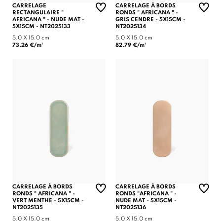
CARRELAGE
CARRELAGE À BORDS
RECTANGULAIRE "
RONDS " AFRICANA " -
AFRICANA " - NUDE MAT -
GRIS CENDRE - 5X15CM -
5X15CM - NT2025133
NT2025134
5.0 X 15.0 cm
5.0 X 15.0 cm
73.26 €/m²
82.79 €/m²
CARRELAGE À BORDS
CARRELAGE À BORDS
RONDS " AFRICANA " -
RONDS "AFRICANA " -
VERT MENTHE - 5X15CM -
NUDE MAT - 5X15CM -
NT2025135
NT2025136
5.0 X 15.0 cm
5.0 X 15.0 cm