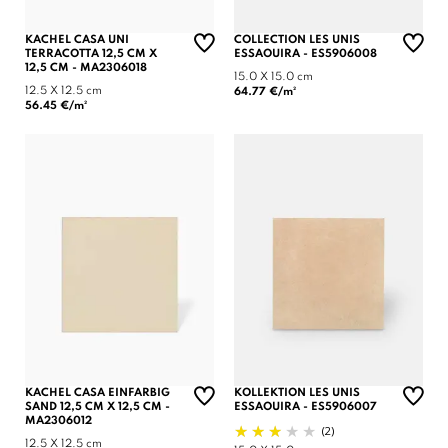
KACHEL CASA UNI
COLLECTION LES UNIS
TERRACOTTA 12,5 CM X
ESSAOUIRA - ES5906008
12,5 CM - MA2306018
15.0 X 15.0 cm
12.5 X 12.5 cm
64.77 €/m²
56.45 €/m²
KACHEL CASA EINFARBIG
KOLLEKTION LES UNIS
SAND 12,5 CM X 12,5 CM -
ESSAOUIRA - ES5906007
MA2306012
(2)
12.5 X 12.5 cm