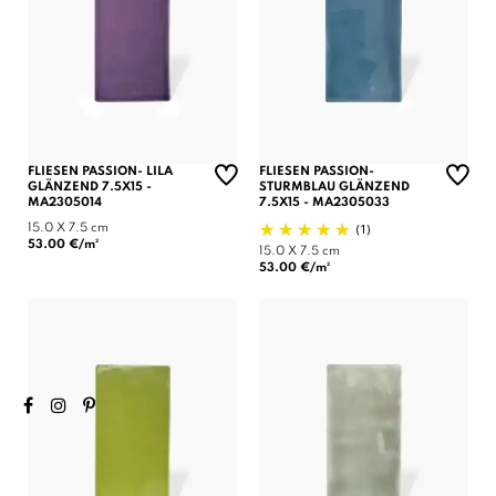
FLIESEN PASSION- LILA
FLIESEN PASSION-
GLÄNZEND 7.5X15 -
STURMBLAU GLÄNZEND
MA2305014
7.5X15 - MA2305033
(1)
15.0 X 7.5 cm
53.00 €/m²
15.0 X 7.5 cm
53.00 €/m²