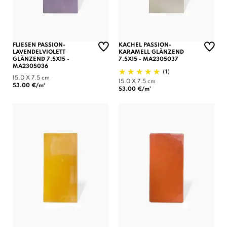
FLIESEN PASSION-
KACHEL PASSION-
LAVENDELVIOLETT
KARAMELL GLÄNZEND
GLÄNZEND 7.5X15 -
7.5X15 - MA2305037
MA2305036
(1)
15.0 X 7.5 cm
15.0 X 7.5 cm
53.00 €/m²
53.00 €/m²