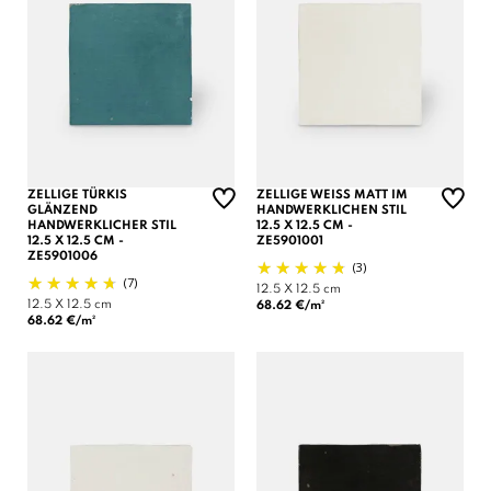
ZELLIGE TÜRKIS
ZELLIGE WEISS MATT IM H
GLÄNZEND
ANDWERKLICHEN STIL 1
HANDWERKLICHER STIL
2.5 X 12.5 CM - Z
12.5 X 12.5 CM -
E5901001
ZE5901006
(3)
(7)
12.5 X 12.5 cm
12.5 X 12.5 cm
68.62 €/m²
68.62 €/m²