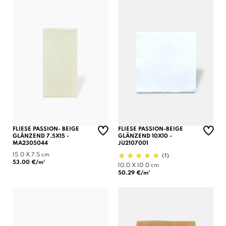
FLIESE PASSION- BEIGE
FLIESE PASSION-BEIGE
GLÄNZEND 7.5X15 -
GLÄNZEND 10X10 -
MA2305044
JU2107001
(1)
15.0 X 7.5 cm
53.00 €/m²
10.0 X 10.0 cm
50.29 €/m²