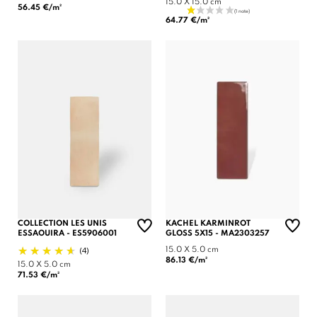
15.0 X 15.0 cm
56.45 €/m²
64.77 €/m²
COLLECTION LES UNIS
KACHEL KARMINROT
ESSAOUIRA - ES5906001
GLOSS 5X15 - MA2303257
(4)
15.0 X 5.0 cm
86.13 €/m²
15.0 X 5.0 cm
71.53 €/m²