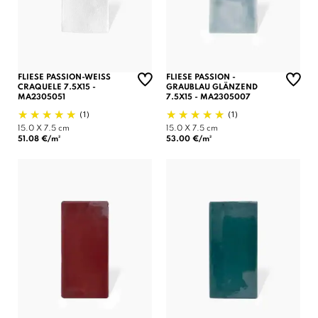
FLIESE PASSION-WEISS
FLIESE PASSION -
CRAQUELE 7.5X15 -
GRAUBLAU GLÄNZEND
MA2305051
7.5X15 - MA2305007
(1)
(1)
15.0 X 7.5 cm
15.0 X 7.5 cm
51.08 €/m²
53.00 €/m²