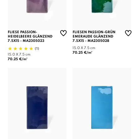
FLIESE PASSION-
FLIESEN PASSION-GRÜN
HEIDELBEERE GLÄNZEND
EMERAUDE GLÄNZEND
7.5X15 - MA2305023
7.5X15 - MA2305028
(1)
15.0 X 7.5 cm
70.25 €/m²
15.0 X 7.5 cm
70.25 €/m²