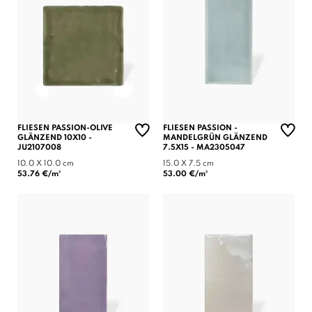
FLIESEN PASSION-OLIVE
FLIESEN PASSION -
GLÄNZEND 10X10 -
MANDELGRÜN GLÄNZEND
JU2107008
7.5X15 - MA2305047
10.0 X 10.0 cm
15.0 X 7.5 cm
53.76 €/m²
53.00 €/m²