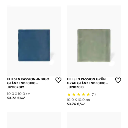
FLIESEN PASSION-INDIGO
FLIESEN PASSION GRÜN
GLÄNZEND 10X10 -
GRAU GLÄNZEND 10X10 -
JU2107012
JU2107013
(1)
10.0 X 10.0 cm
53.76 €/m²
10.0 X 10.0 cm
53.76 €/m²