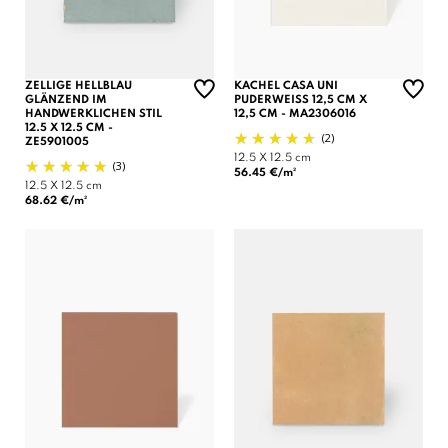
ZELLIGE HELLBLAU
KACHEL CASA UNI
GLÄNZEND IM
PUDERWEISS 12,5 CM X
HANDWERKLICHEN STIL
12,5 CM - MA2306016
12.5 X 12.5 CM -
(2)
ZE5901005
12.5 X 12.5 cm
(3)
56.45 €/m²
12.5 X 12.5 cm
68.62 €/m²