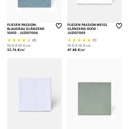
FLIESEN PASSION-
FLIESEN PASSION WEISS
BLAUGRAU GLÄNZEND
GLÄNZEND 10X10 -
10X10 - JU2107004
JU2107005
(2)
(1)
10.0 X 10.0 cm
10.0 X 10.0 cm
53.76 €/m²
47.88 €/m²