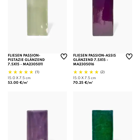
FLIESEN PASSION-
FLIESEN PASSION-ASSIS
PISTAZIE GLÄNZEND
GLÄNZEND 7.5X15 -
7.5X15 - MA2305011
MA2305016
(1)
(2)
15.0 X 7.5 cm
15.0 X 7.5 cm
53.00 €/m²
70.25 €/m²