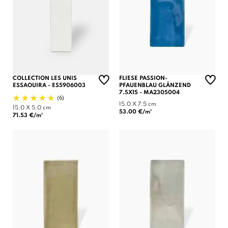
COLLECTION LES UNIS
FLIESE PASSION-
ESSAOUIRA - ES5906003
PFAUENBLAU GLÄNZEND
7.5X15 - MA2305004
(6)
15.0 X 7.5 cm
15.0 X 5.0 cm
53.00 €/m²
71.53 €/m²