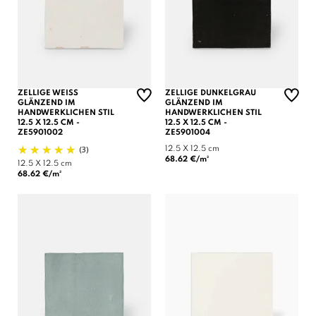
ZELLIGE WEISS G
ZELLIGE DUNKELGRAU
LÄNZEND IM H
GLÄNZEND IM
ANDWERKLICHEN STIL 1
HANDWERKLICHEN STIL
2.5 X 12.5 CM - Z
12.5 X 12.5 CM -
E5901002
ZE5901004
(3)
12.5 X 12.5 cm
68.62 €/m²
12.5 X 12.5 cm
68.62 €/m²