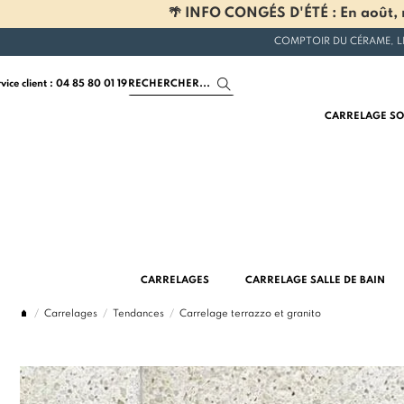
🌴 INFO CONGÉS D'ÉTÉ : En août, n
COMPTOIR DU CÉRAME, L
rvice client : 04 85 80 01 19
CARRELAGE SO
CARRELAGES
CARRELAGE SALLE DE BAIN
Carrelages
Tendances
Carrelage terrazzo et granito