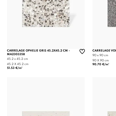
CARRELAGE OPHELIE GRIS 45.2X45.2 CM -
CARRELAGE VO
MA2303358
90 x 90 cm
45.2 x 45.2 cm
90 X 90 cm
45.2 X 45.2 cm
90.70 €/m²
51.53 €/m²