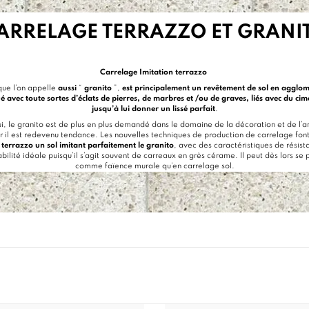
ARRELAGE TERRAZZO ET GRANI
Carrelage Imitation terrazzo
ue l’on appelle
aussi
“
granito
”,
est principalement un revêtement de sol en agglom
é avec toute sortes d’éclats de pierres, de marbres et /ou de graves, liés avec du cim
jusqu’à lui donner un lissé parfait
.
i, le granito est de plus en plus demandé dans le domaine de la décoration et de l’a
ar il est redevenu tendance. Les nouvelles techniques de production de carrelage fon
 terrazzo
un sol imitant parfaitement le granito
, avec des caractéristiques de résist
ilité idéale puisqu’il s’agit souvent de carreaux en grès cérame. Il peut dès lors se 
comme faïence murale qu’en
carrelage sol
.