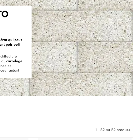
TO
érat qui peut
ent puis poli
rchitecture
t du
carrelage
ance et
poser autant
1 - 52 sur 52 produits