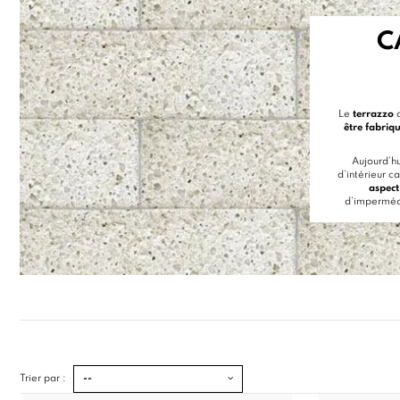
C
Le
terrazzo
q
être fabriqu
Aujourd’hu
d’intérieur c
aspect
d’imperméab
Trier par :
--