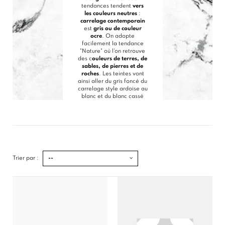
tendances tendent
vers
les couleurs neutres
:
carrelage contemporain
est
gris ou de couleur
ocre
. On adopte
facilement la tendance
"Nature" où l'on retrouve
des c
ouleurs de terres, de
sables, de pierres et de
roches
. Les teintes vont
ainsi aller du gris foncé du
carrelage style ardoise au
blanc et du blanc cassé
au marron foncé. La
modernité aime le grand
format : du carrelage 60
x 60 cm ou du carrelage
30 x 60 cm. La logique
minimaliste donne du
carrelage moderne
dont
le
dessin sur sa surface
Trier par :
--
est simple et neutre
donnant une impression
de douceur. Le
carrelage
actuel
se veut
zen et
simple
pour assurer le
raffinement et l’élégance
sans trop en faire.