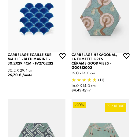
CARRELAGE ECAILLE SUR
CARRELAGE HEXAGONAL,
MAILLE - BLEU MARINE -
LA TOMETTE GRÈS
30.2X29.4CM - FV2702212
CÉRAME GOOD VIBES -
GO0812002
30.2 X 29.4 cm
16.0 x 14.0 cm
26,70 € /unité
(11)
16.0 X 14.0 cm
84.45 €/m²
-20%
PRIX RÉDUIT
!