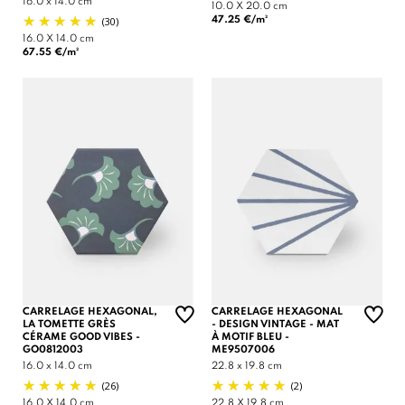
16.0 x 14.0 cm
10.0 X 20.0 cm
(30)
47.25 €/m²
16.0 X 14.0 cm
67.55 €/m²
CARRELAGE HEXAGONAL,
CARRELAGE HEXAGONAL
LA TOMETTE GRÈS
- DESIGN VINTAGE - MAT
CÉRAME GOOD VIBES -
À MOTIF BLEU -
GO0812003
ME9507006
16.0 x 14.0 cm
22.8 x 19.8 cm
(26)
(2)
16.0 X 14.0 cm
22.8 X 19.8 cm