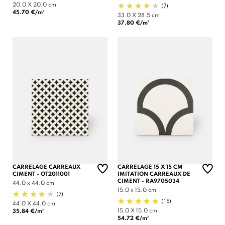
(7)
20.0 X 20.0 cm
45.70 €/m²
33.0 X 28.5 cm
37.80 €/m²
CARRELAGE CARREAUX
CARRELAGE 15 X 15 CM
CIMENT - OT2011001
IMITATION CARREAUX DE
CIMENT - RA9705034
44.0 x 44.0 cm
15.0 x 15.0 cm
(7)
(15)
44.0 X 44.0 cm
15.0 X 15.0 cm
35.84 €/m²
54.72 €/m²