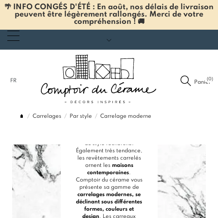
🌴 INFO CONGÉS D'ÉTÉ : En août, nos délais de livraison
peuvent être légèrement rallongés. Merci de votre
compréhension ! 🚚
CARRELAGE
MODERNE
(0)
FR
Panier
Élément prépondérant
dans la décoration
Carrelages
Par style
Carrelage moderne
intérieure, le carrelage
doit être choisi en
fonction des mobiliers et
du style recherché.
Également très tendance,
les revêtements carrelés
ornent les
maisons
contemporaines
.
Comptoir du cérame vous
présente sa gamme de
carrelages modernes, se
déclinant sous différentes
formes, couleurs et
design
. Les carreaux