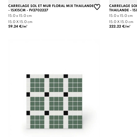
CARRELAGE SOL ET MUR FLORAL MIX THAILANDE
CARRELAGE SOL
- 15X15CM - FV2702227
THAILANDE - 15
15.0 x 15.0 cm
15.0 x 15.0 cm
15.0 X 15.0 cm
15.0 X 15.0 cm
59.24 €/m²
222.22 €/m²