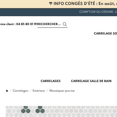
🌴 INFO CONGÉS D'ÉTÉ : En août, n
COMPTOIR DU CÉRAME, L
rvice client : 04 85 80 01 19
CARRELAGE SO
CARRELAGES
CARRELAGE SALLE DE BAIN
Carrelages
Extérieur
Mosaïques piscine