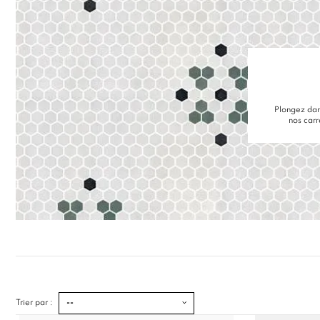
Plongez dan
nos carr
Trier par :
--