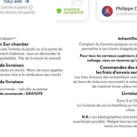
vraison
échantill
n Sur chantier
Comptoir du Cérame propose un ser
permettre à ses clients d'apprécier
ant l'entrée du jardin ou à la porte de
ment d'adresse, nous en demander le
Pour tous les carreaux supérieurs 
u préalable. Pas de livraison le samedi.
colisage, vous ne recevrez qu'
de livraison
Commandez des éc
produits en stock). Merci de nous appeler
les frais d'envois s
stion liée à la vérification des stocks.
*Les frais d'envois des échantillons so
de livraison
de bons de réduction nominatifs à val
de matériel d'une valeur 
mmande : calculés au panier
Livrais
€ de commande : GRATUITE
Entre 5 et 10
La livraison de vos échantillons se fe
choix.
N.B.:
Les photographies sont prés
exactitude possible. Malgré tous les soi
varier en fonction d