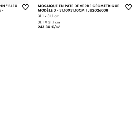
IN " BLEU
MOSAIQUE EN PÂTE DE VERRE GÉOMÉTRIQUE
 -
MODÈLE 3 - 31.10X31.10CM | JU2026038
31.1 x 31.1 cm
31.1 X 31.1 cm
243.30 €/m²