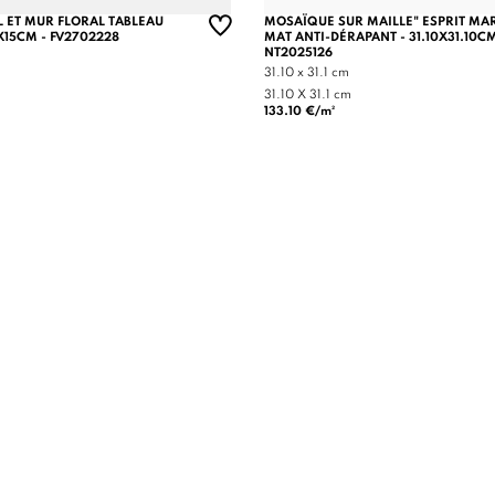
 ET MUR FLORAL TABLEAU
MOSAÏQUE SUR MAILLE" ESPRIT MAR
X15CM - FV2702228
MAT ANTI-DÉRAPANT - 31.10X31.10CM
NT2025126
31.10 x 31.1 cm
31.10 X 31.1 cm
133.10 €/m²