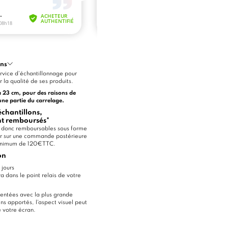
ons
vice d'échantillonnage pour
 la qualité de ses produits.
à 23 cm, pour des raisons de
une partie du carrelage.
hantillons,
ont remboursés*
nt donc remboursables sous forme
oir sur une commande postérieure
minimum de 120€TTC.
on
 jours
ra dans le point relais de votre
entées avec la plus grande
ns apportés, l'aspect visuel peut
e votre écran.