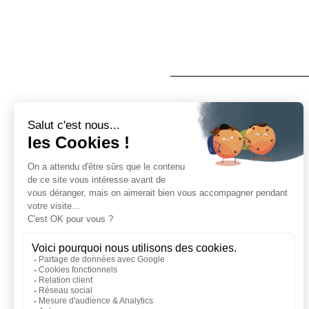
À propos
Qui sommes nous ?
Nos magasins
Mentions légales
Conditions d'utilisation
Politique de confidentialité
Aide
Echantillons
Livraisons
Retours
FAQ
Contactez-nous
Blog