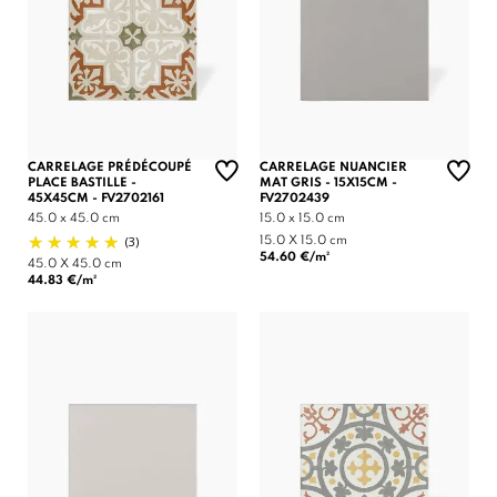
CARRELAGE PRÉDÉCOUPÉ
CARRELAGE NUANCIER
PLACE BASTILLE -
MAT GRIS - 15X15CM -
45X45CM - FV2702161
FV2702439
45.0 x 45.0 cm
15.0 x 15.0 cm
(3)
15.0 X 15.0 cm
54.60 €/m²
45.0 X 45.0 cm
44.83 €/m²