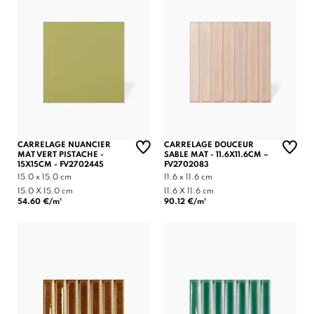
CARRELAGE NUANCIER
CARRELAGE DOUCEUR
MAT VERT PISTACHE -
SABLE MAT - 11.6X11.6CM –
15X15CM - FV2702445
FV2702083
15.0 x 15.0 cm
11.6 x 11.6 cm
15.0 X 15.0 cm
11.6 X 11.6 cm
54.60 €/m²
90.12 €/m²