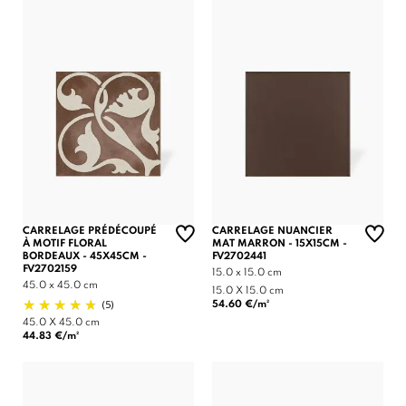
CARRELAGE PRÉDÉCOUPÉ
CARRELAGE NUANCIER
À MOTIF FLORAL
MAT MARRON - 15X15CM -
BORDEAUX - 45X45CM -
FV2702441
FV2702159
15.0 x 15.0 cm
45.0 x 45.0 cm
15.0 X 15.0 cm
(5)
54.60 €/m²
45.0 X 45.0 cm
44.83 €/m²