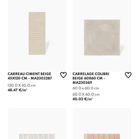
CARREAU CIMENT BEIGE
CARRELAGE COLIBRI
45X120 CM - MA2303287
BEIGE 60X60 CM -
MA2303611
120.0 X 45.0 cm
60.0 x 60.0 cm
48.47 €/m²
60.0 X 60.0 cm
40.03 €/m²