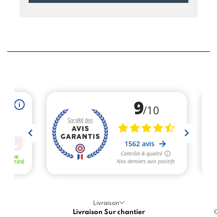
Livraison
Livraison Sur chantier
C