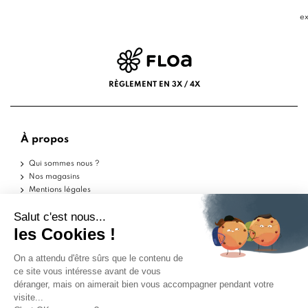
ex
RÈGLEMENT EN 3X / 4X
À propos
Qui sommes nous ?
Nos magasins
Mentions légales
Conditions d'utilisation
Politique de confidentialité
Aide
Echantillons
Livraisons
Retours
FAQ