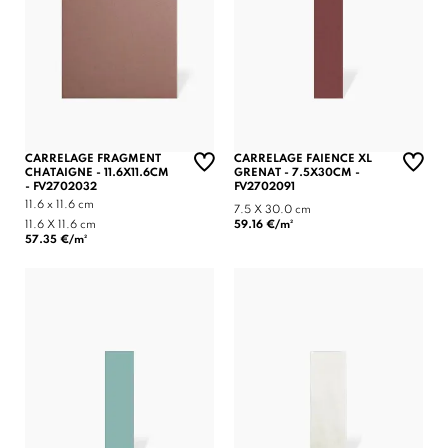
CARRELAGE FRAGMENT
CARRELAGE FAIENCE XL
CHATAIGNE - 11.6X11.6CM
GRENAT - 7.5X30CM -
- FV2702032
FV2702091
11.6 x 11.6 cm
7.5 X 30.0 cm
11.6 X 11.6 cm
59.16 €/m²
57.35 €/m²