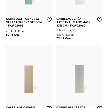
CARRELAGE FAIENCE XL
CARRELAGE CRÉATIF
VERT CANARD- 7.5X30CM
ARTISANAL BLANC MAT -
- FV2702093
5X15CM - FV2702060
5.0 x 15.0 cm
7.5 X 30.0 cm
59.16 €/m²
5.0 X 15.0 cm
72.49 €/m²
CARRELAGE CRÉATIF
CARRELAGE CRÉATIF