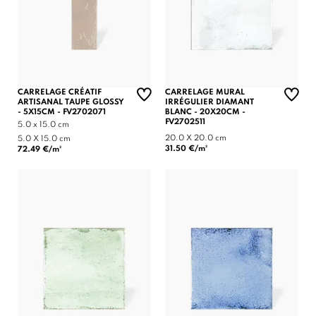
CARRELAGE CRÉATIF
CARRELAGE MURAL
ARTISANAL TAUPE GLOSSY
IRRÉGULIER DIAMANT
- 5X15CM - FV2702071
BLANC - 20X20CM -
FV2702511
5.0 x 15.0 cm
20.0 X 20.0 cm
5.0 X 15.0 cm
31.50 €/m²
72.49 €/m²