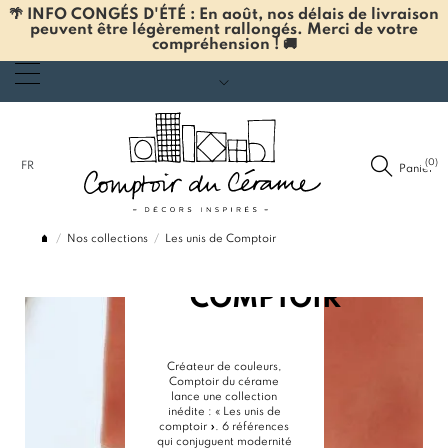
🌴 INFO CONGÉS D'ÉTÉ : En août, nos délais de livraison
peuvent être légèrement rallongés. Merci de votre
compréhension ! 🚚
(0)
FR
Panier
COLLECTION
LES
UNIS
Nos collections
Les unis de Comptoir
DE
COMPTOIR
Créateur de couleurs,
Comptoir du cérame
lance une collection
inédite : « Les unis de
comptoir ». 6 références
qui conjuguent modernité