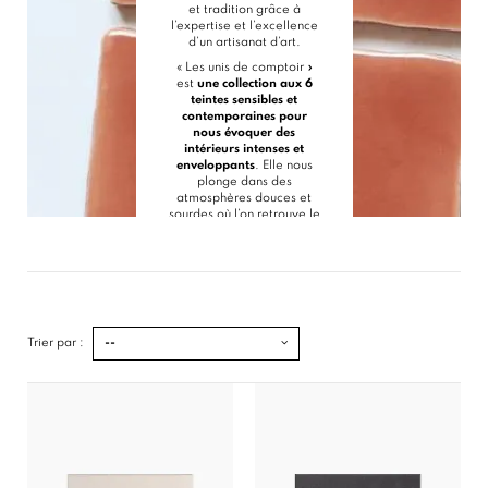
et tradition grâce à
l’expertise et l’excellence
d’un artisanat d’art.
« Les unis de comptoir »
est
une collection aux 6
teintes sensibles et
contemporaines pour
nous évoquer des
intérieurs intenses et
enveloppants
. Elle nous
plonge dans des
atmosphères douces et
sourdes où l’on retrouve le
bleu marine d’une nuit
profonde, ou le bleu paon
mystérieux et
rafraîchissant. Le vert
forêt végétal inspire le
calme et la détente, sans
oublier
Trier par :
--
le
Terracotta
,
Blush et
Nude
; des teintes
minérales et
intemporelles.