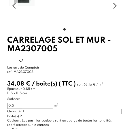
CARRELAGE SOL ET MUR -
MA2307005
Les unis de Comptoir
ref:
MA2307005
34,08 €
/
boîte(s)
( TTC )
2
soit
68,16 € / m
Épaisseur
0.85 cm
11.5 x 11.5 cm
Surface:
2
m
Quantité:
boîte(s)
?
Couleur :
Les pastilles couleurs sont un aperçu de toutes les tonalités
représentées sur le carreau