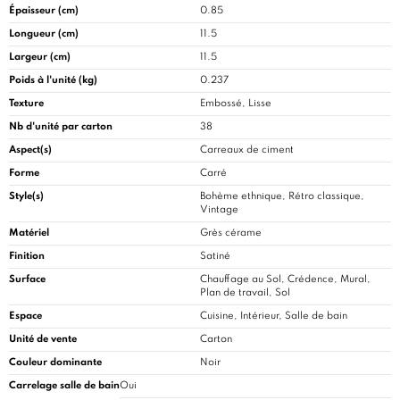
Épaisseur (cm)
0.85
Longueur (cm)
11.5
Largeur (cm)
11.5
Poids à l'unité (kg)
0.237
Texture
Embossé, Lisse
Nb d'unité par carton
38
Aspect(s)
Carreaux de ciment
Forme
Carré
Style(s)
Bohème ethnique, Rétro classique,
Vintage
Matériel
Grès cérame
Finition
Satiné
Surface
Chauffage au Sol, Crédence, Mural,
Plan de travail, Sol
Espace
Cuisine
, Intérieur, Salle de bain
Unité de vente
Carton
Couleur dominante
Noir
Carrelage salle de bain
Oui