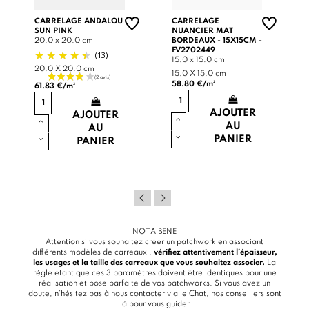
CARRELAGE ANDALOU
CARRELAGE
SUN PINK
NUANCIER MAT
20.0 x 20.0 cm
BORDEAUX - 15X15CM -
FV2702449
(13)
15.0 x 15.0 cm
20.0 X 20.0 cm
15.0 X 15.0 cm
58.80 €/m²
61.83 €/m²
AJOUTER
AJOUTER
AU
AU
PANIER
PANIER
NOTA BENE
Attention si vous souhaitez créer un patchwork en associant
différents modèles de carreaux ,
vérifiez attentivement l’épaisseur,
les usages et la taille des carreaux que vous souhaitez associer.
La
règle étant que ces 3 paramètres doivent être identiques pour une
réalisation et pose parfaite de vos patchworks. Si vous avez un
doute, n’hésitez pas à nous contacter via le
Chat
, nos conseillers sont
là pour vous guider