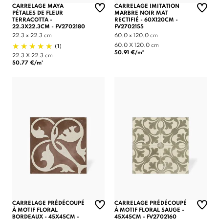
CARRELAGE MAYA
CARRELAGE IMITATION
PÉTALES DE FLEUR
MARBRE NOIR MAT
TERRACOTTA -
RECTIFIÉ - 60X120CM -
22.3X22.3CM - FV2702180
FV2702155
22.3 x 22.3 cm
60.0 x 120.0 cm
(1)
60.0 X 120.0 cm
50.91 €/m²
22.3 X 22.3 cm
50.77 €/m²
CARRELAGE PRÉDÉCOUPÉ
CARRELAGE PRÉDÉCOUPÉ
À MOTIF FLORAL
À MOTIF FLORAL SAUGE -
BORDEAUX - 45X45CM -
45X45CM - FV2702160