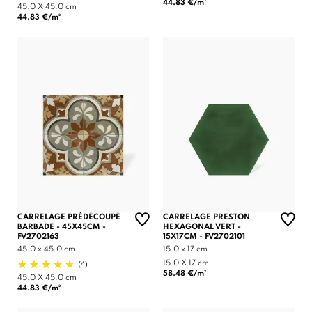
44.83 €/m²
45.0 X 45.0 cm
44.83 €/m²
CARRELAGE PRÉDÉCOUPÉ
CARRELAGE PRESTON
BARBADE - 45X45CM -
HEXAGONAL VERT -
FV2702163
15X17CM - FV2702101
45.0 x 45.0 cm
15.0 x 17 cm
(4)
15.0 X 17 cm
58.48 €/m²
45.0 X 45.0 cm
44.83 €/m²