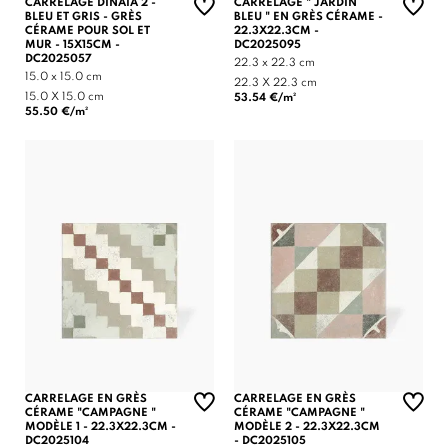
CARRELAGE DINAIA 2 -
CARRELAGE " JARDIN
BLEU ET GRIS - GRÈS
BLEU " EN GRÈS CÉRAME -
CÉRAME POUR SOL ET
22.3X22.3CM -
MUR - 15X15CM -
DC2025095
DC2025057
22.3 x 22.3 cm
15.0 x 15.0 cm
22.3 X 22.3 cm
15.0 X 15.0 cm
53.54 €/m²
55.50 €/m²
CARRELAGE EN GRÈS
CARRELAGE EN GRÈS
CÉRAME "CAMPAGNE "
CÉRAME "CAMPAGNE "
MODÈLE 1 - 22.3X22.3CM -
MODÈLE 2 - 22.3X22.3CM
DC2025104
- DC2025105