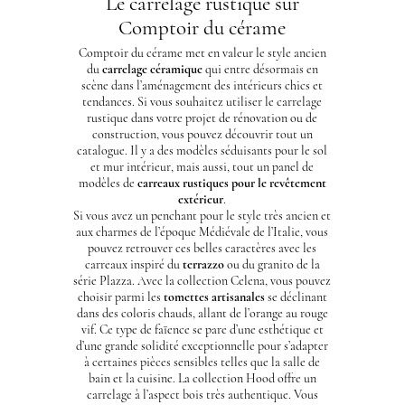
Le carrelage rustique sur
Comptoir du cérame
Comptoir du cérame met en valeur le style ancien
du
carrelage céramique
qui entre désormais en
scène dans l’aménagement des intérieurs chics et
tendances. Si vous souhaitez utiliser le carrelage
rustique dans votre projet de rénovation ou de
construction, vous pouvez découvrir tout un
catalogue. Il y a des modèles séduisants pour le sol
et mur intérieur, mais aussi, tout un panel de
modèles de
carreaux rustiques pour le revêtement
extérieur
.
Si vous avez un penchant pour le style très ancien et
aux charmes de l’époque Médiévale de l’Italie, vous
pouvez retrouver ces belles caractères avec les
carreaux inspiré du
terrazzo
ou du granito de la
série Plazza. Avec la
collection Celena
, vous pouvez
choisir parmi les
tomettes artisanales
se déclinant
dans des coloris chauds, allant de l’orange au rouge
vif. Ce type de faïence se pare d’une esthétique et
d’une grande solidité exceptionnelle pour s’adapter
à certaines pièces sensibles telles que la salle de
bain et la cuisine. La collection
Hood
offre un
carrelage à l’aspect bois très authentique. Vous