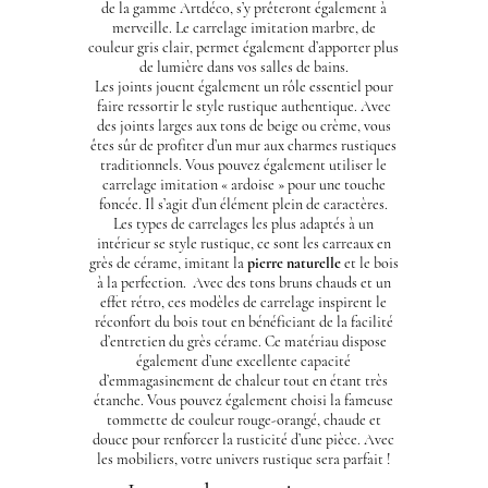
de la
gamme Artdéco
, s’y prêteront également à
merveille. Le carrelage imitation marbre, de
couleur gris clair, permet également d’apporter plus
de lumière dans vos salles de bains.
Les joints jouent également un rôle essentiel pour
faire ressortir le style rustique authentique. Avec
des joints larges aux tons de beige ou crème, vous
êtes sûr de profiter d’un mur aux charmes rustiques
traditionnels. Vous pouvez également utiliser le
carrelage imitation « ardoise » pour une touche
foncée. Il s’agit d’un élément plein de caractères.
Les types de carrelages les plus adaptés à un
intérieur se style rustique, ce sont les carreaux en
grès de cérame, imitant la
pierre naturelle
et le bois
à la perfection. Avec des tons bruns chauds et un
effet rétro, ces modèles de carrelage inspirent le
réconfort du bois tout en bénéficiant de la facilité
d’entretien du grès cérame. Ce matériau dispose
également d’une excellente capacité
d’emmagasinement de chaleur tout en étant très
étanche. Vous pouvez également choisi la fameuse
tommette de couleur rouge-orangé, chaude et
douce pour renforcer la rusticité d’une pièce. Avec
les mobiliers, votre univers rustique sera parfait !