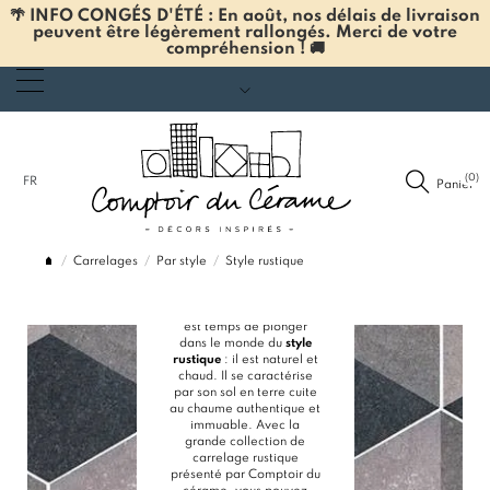
🌴 INFO CONGÉS D'ÉTÉ : En août, nos délais de livraison
peuvent être légèrement rallongés. Merci de votre
compréhension ! 🚚
STYLE
RUSTIQUE
(0)
FR
Panier
Vous avez souvent la
Carrelages
Par style
nostalgie des intérieurs
Style rustique
des jolies maisons de
campagne ? Les tons «
ocre » vous inspirent ? Il
est temps de plonger
dans le monde du
style
rustique
: il est naturel et
chaud. Il se caractérise
par son sol en terre cuite
au chaume authentique et
immuable. Avec la
grande collection de
carrelage rustique
présenté par Comptoir du