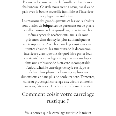
l’honneur la convivialité, la famille, et l’ambiance
chaleureuse. Ce style nous tient à cœur, car il va de
pair avec la bonne accueille familiale et l’intérieur
cosy hyper réconfortante.
Les maisons des grands-parents et les vieux chalets
sont ornées de
briquettes
de parement ou de pierre
vieillie comme sol. Aujourd’hui, on retrouve les
mêmes types de revêtements, mais ils sont
présentés dans des styles plus authentiques et
contemporains. Avec les carrelages rustiques aux
teintes chaudes, les amateurs de la décoration
intérieure classique ont de quoi faire parler leur
créativité. Le carrelage rustique nous enveloppe
dans une ambiance de bien-être incomparable.
Aujourd’hui, le carrelage de style rustique se
décline dans plusieurs formes, en plusieurs
dimensions et dans plus de couleurs ocre. Tomettes,
carreau provençal, carrelage aux décors et motifs
anciens, faïences… Le choix est tellement vaste.
Comment coisir votre carrelage
rustique ?
Vous pensez que le carrelage rustique le mieux