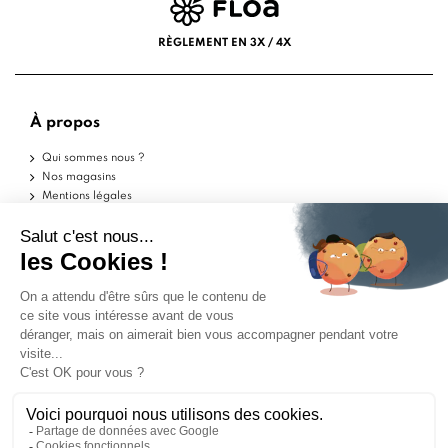
RÈGLEMENT EN 3X / 4X
À propos
Qui sommes nous ?
Nos magasins
Mentions légales
Conditions d'utilisation
Politique de confidentialité
Aide
Echantillons
Livraisons
Retours
FAQ
Contactez-nous
Blog
Marchand approuvé par la Société des Avis Garantis,
cliquez ici pour vérifier
.