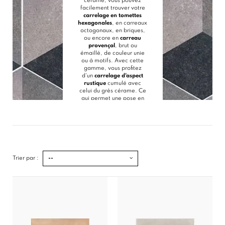
cérame, vous pouvez
facilement trouver votre
carrelage en tomettes
hexagonales
, en carreaux
octogonaux, en briques,
ou encore en
carreau
provençal
,
brut ou
émaillé
, de couleur unie
ou à motifs. Avec cette
gamme, vous profitez
d'un
carrelage d'aspect
rustique
cumulé avec
celui du grès cérame. Ce
qui permet une pose en
extérieur, une résistance
nettement supérieure aux
impacts ainsi qu’un
entretien très simple.
Dénichez également ici,
des carreaux d'aspect
faïence, aux reliefs
Trier par :
--
subtilement irréguliers
ainsi que d'autres
carrelages de style
ancien aux motifs
d'apparence "passée",
comme dans les
cuisines
des maisons de
campagnes anciennes.