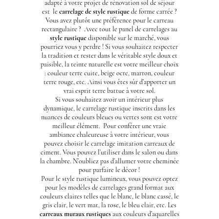
adapté à votre projet de rénovation sol de séjour
est le
carrelage de style rustique
de forme carrée ?
Vous avez plutôt une préférence pour le carreau
rectangulaire ? Avec tout le panel de carrelages au
style rustique
disponible sur le marché, vous
pourriez vous y perdre ! Si vous souhaitez respecter
la tradition et rester dans le véritable style doux et
paisible, la teinte naturelle est votre meilleur choix
: couleur terre cuite, beige ocre, marron, couleur
terre rouge, etc. Ainsi vous êtes sûr d’apporter un
vrai esprit terre battue à votre sol.
Si vous souhaitez avoir un intérieur plus
dynamique, le carrelage rustique inscrits dans les
nuances de couleurs bleues ou vertes sont est votre
meilleur élément. Pour conférer une vraie
ambiance chaleureuse à votre intérieur, vous
pouvez choisir le carrelage imitation carreaux de
ciment. Vous pouvez l’utiliser dans le salon ou dans
la chambre. N’oubliez pas d’allumer votre cheminée
pour parfaire le décor !
Pour le style rustique lumineux, vous pouvez optez
pour les modèles de carrelages grand format aux
couleurs claires telles que le blanc, le blanc cassé, le
gris clair, le vert mat, la rose, le bleu clair, etc. Les
carreaux muraux rustiques
aux couleurs d’aquarelles