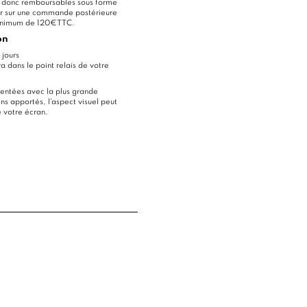
nt donc remboursables sous forme
oir sur une commande postérieure
minimum de 120€TTC.
on
 jours
ra dans le point relais de votre
entées avec la plus grande
ns apportés, l'aspect visuel peut
e votre écran.