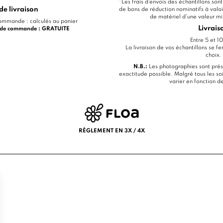
*Les frais d'envois des échantillons so
de livraison
de bons de réduction nominatifs à val
de matériel d'une valeur 
mmande : calculés au panier
Livrais
€ de commande : GRATUITE
Entre 5 et 10
La livraison de vos échantillons se fe
choix.
N.B.:
Les photographies sont prés
exactitude possible. Malgré tous les soi
varier en fonction d
RÈGLEMENT EN 3X / 4X