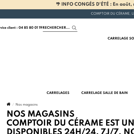
🌴 INFO CONGÉS D'ÉTÉ : En août, n
COMPTOIR DU CÉRAME, L
rvice client : 04 85 80 01 19
CARRELAGE SO
CARRELAGES
CARRELAGE SALLE DE BAIN
Nos magasins
NOS MAGASINS
COMPTOIR DU CÉRAME EST U
DISPONIBLES 24H/24, 7J/7. 