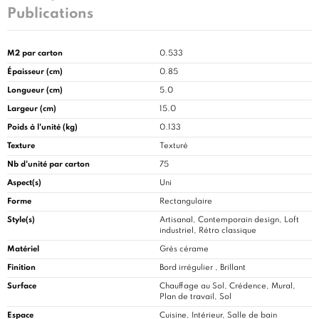
Publications
M2 par carton
0.533
Épaisseur (cm)
0.85
Longueur (cm)
5.0
Largeur (cm)
15.0
Poids à l'unité (kg)
0.133
Texture
Texturé
Nb d'unité par carton
75
Aspect(s)
Uni
Forme
Rectangulaire
Style(s)
Artisanal, Contemporain design, Loft
industriel, Rétro classique
Matériel
Grès cérame
Finition
Bord irrégulier , Brillant
Surface
Chauffage au Sol, Crédence, Mural,
Plan de travail, Sol
Espace
Cuisine
, Intérieur, Salle de bain