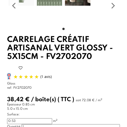
CARRELAGE CRÉATIF
ARTISANAL VERT GLOSSY -
5X15CM - FV2702070
Gloss
ref:
FV2702070
38,42 €
/
boîte(s)
( TTC )
2
soit
72,08 € / m
Épaisseur
0.85 cm
5.0 x 15.0 cm
Surface:
2
m
Quantité: