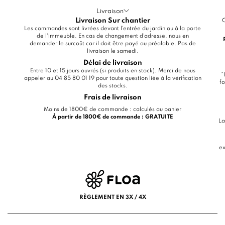
Livraison
Livraison Sur chantier
C
Les commandes sont livrées devant l'entrée du jardin ou à la porte
de l'immeuble. En cas de changement d'adresse, nous en
demander le surcoût car il doit être payé au préalable. Pas de
livraison le samedi.
Délai de livraison
Entre 10 et 15 jours ouvrés (si produits en stock). Merci de nous
*
appeler au 04 85 80 01 19 pour toute question liée à la vérification
fo
des stocks.
Frais de livraison
Moins de 1800€ de commande : calculés au panier
À partir de 1800€ de commande : GRATUITE
La
ex
RÈGLEMENT EN 3X / 4X