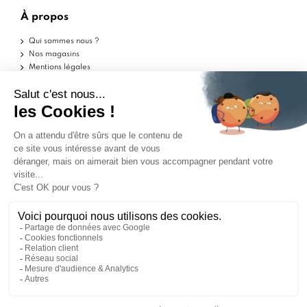
À propos
Qui sommes nous ?
Nos magasins
Mentions légales
Conditions d'utilisation
Politique de confidentialité
Aide
Echantillons
Livraisons
Retours
FAQ
Contactez-nous
Blog
Marchand approuvé par la Société des Avis Garantis,
cliquez ici pour vérifier
.
ILS PARLENT DE NOUS