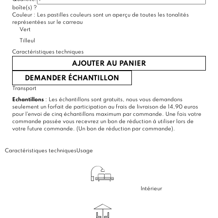
boîte(s)
?
(1 avis)
Couleur :
Les pastilles couleurs sont un aperçu de toutes les tonalités
représentées sur le carreau
Vert
Tilleul
Caractéristiques techniques
AJOUTER AU PANIER
DEMANDER ÉCHANTILLON
Transport
Echantillons
: Les échantillons sont gratuits, nous vous demandons
seulement un forfait de participation au frais de livraison de 14,90 euros
pour l'envoi de cinq échantillons maximum par commande. Une fois votre
commande passée vous recevrez un bon de réduction à utiliser lors de
votre future commande. (Un bon de réduction par commande).
Caractéristiques techniques
Usage
Intérieur