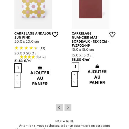
CARRELAGE ANDALOU
CARRELAGE
SUN PINK
NUANCIER MAT
20.0 x 20.0 cm
BORDEAUX - 15X15CM -
FV2702449
(13)
15.0 x 15.0 cm
20.0 X 20.0 cm
15.0 X 15.0 cm
58.80 €/m²
61.83 €/m²
AJOUTER
AJOUTER
AU
AU
PANIER
PANIER
NOTA BENE
Attention si vous souhaitez créer un patchwork en associant