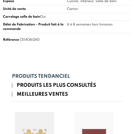
Espace
Cuisine
, Intérieur, Salle de bain
Unité de vente
Carton
Carrelage salle de bain
Oui
Délai de Fabrication - Produit fait à la
6 à 8 semaines hors livraison
commande
Référence
CE14061260
PRODUITS TENDANCIEL
PRODUITS LES PLUS CONSULTÉS
MEILLEURES VENTES