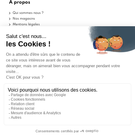
À propos
Qui sommes nous ?
Nos magasins
Mentions légales
Conditions d'utilisation
Politique de confidentialité
Aide
Echantillons
Livraisons
Retours
FAQ
Contactez-nous
Blog
Marchand approuvé par la Société des Avis Garantis,
cliquez ici pour vérifier
.
ILS PARLENT DE NOUS
9
9
/10
/10