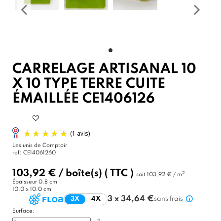
CARRELAGE ARTISANAL 10
X 10 TYPE TERRE CUITE
ÉMAILLÉE CE1406126
Les unis de Comptoir
ref:
CE14061260
103,92 €
/
boîte(s)
( TTC )
2
soit
103,92 € / m
Épaisseur
0.8 cm
10.0 x 10.0 cm
3 x 34,64 €
3X
4X
sans frais
Surface:
2