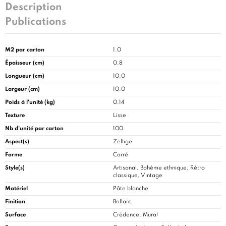
Description
Publications
M2 par carton
1.0
Épaisseur (cm)
0.8
Longueur (cm)
10.0
Largeur (cm)
10.0
Poids à l'unité (kg)
0.14
Texture
Lisse
Nb d'unité par carton
100
Aspect(s)
Zellige
Forme
Carré
Style(s)
Artisanal, Bohème ethnique, Rétro
classique, Vintage
Matériel
Pâte blanche
Finition
Brillant
Surface
Crédence, Mural