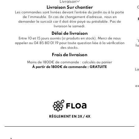
Livraison
Livraison Sur chantier
C
Les commandes sont livrées devant l'entrée du jardin ou à la porte
de l'immeuble. En cas de changement d'adresse, nous en
demander le surcoût car il doit être payé au préalable. Pas de
livraison le samedi.
Délai de livraison
Entre 10 et 15 jours ouvrés (si produits en stock). Merci de nous
*
appeler au 04 85 80 01 19 pour toute question liée à la vérification
fo
des stocks.
Frais de livraison
Moins de 1800€ de commande : calculés au panier
À partir de 1800€ de commande : GRATUITE
La
ex
RÈGLEMENT EN 3X / 4X