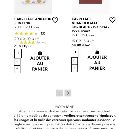
CARRELAGE ANDALOU
CARRELAGE
SUN PINK
NUANCIER MAT
20.0 x 20.0 cm
BORDEAUX - 15X15CM -
FV2702449
(13)
15.0 x 15.0 cm
20.0 X 20.0 cm
15.0 X 15.0 cm
58.80 €/m²
61.83 €/m²
AJOUTER
AJOUTER
AU
AU
PANIER
PANIER
NOTA BENE
Attention si vous souhaitez créer un patchwork en associant
différents modèles de carreaux ,
vérifiez attentivement l’épaisseur,
les usages et la taille des carreaux que vous souhaitez associer.
La
règle étant que ces 3 paramètres doivent être identiques pour une
réalisation et pose parfaite de vos patchworks. Si vous avez un