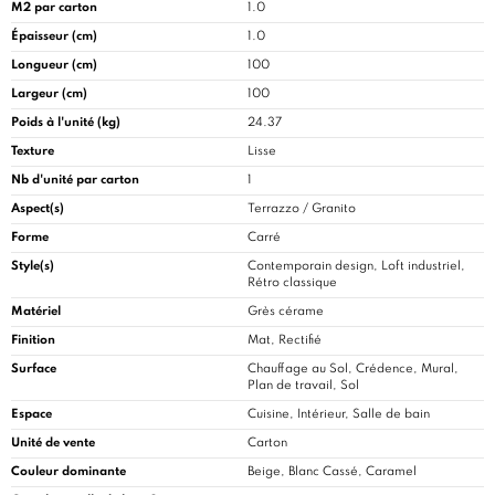
M2 par carton
1.0
Épaisseur (cm)
1.0
Longueur (cm)
100
Largeur (cm)
100
Poids à l'unité (kg)
24.37
Texture
Lisse
Nb d'unité par carton
1
Aspect(s)
Terrazzo / Granito
Forme
Carré
Style(s)
Contemporain design, Loft industriel,
Rétro classique
Matériel
Grès cérame
Finition
Mat, Rectifié
Surface
Chauffage au Sol, Crédence, Mural,
Plan de travail, Sol
Espace
Cuisine
, Intérieur, Salle de bain
Unité de vente
Carton
Couleur dominante
Beige, Blanc Cassé, Caramel