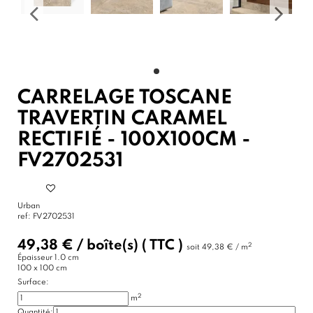
CARRELAGE TOSCANE
TRAVERTIN CARAMEL
RECTIFIÉ - 100X100CM -
FV2702531
Urban
ref:
FV2702531
49,38 €
/
boîte(s)
( TTC )
2
soit
49,38 € / m
Épaisseur
1.0 cm
100 x 100 cm
Surface:
2
m
Quantité: