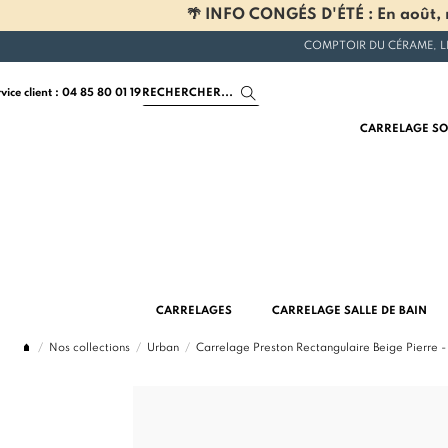
🌴 INFO CONGÉS D'ÉTÉ : En août, n
COMPTOIR DU CÉRAME, L
rvice client : 04 85 80 01 19
CARRELAGE SO
CARRELAGES
CARRELAGE SALLE DE BAIN
Nos collections
Urban
Carrelage Preston Rectangulaire Beige Pierre