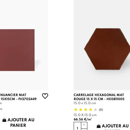
 NUANCIER MAT
CARRELAGE HEXAGONAL MAT
 15X15CM - FV2702449
ROUGE 15 X 15 CM - HE0811005
cm
15.0 x 15.0 cm
(9)
cm
15.0 X 15.0 cm
66.56 €/m²
AJOUTER AU
PANIER
AJOUTER AU