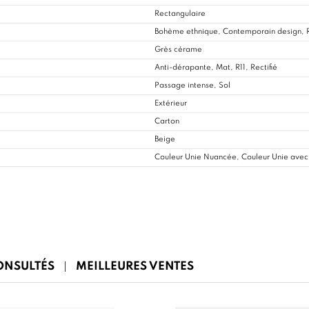
Rectangulaire
Bohème ethnique, Contemporain design, R
Grès cérame
Anti-dérapante, Mat, R11, Rectifié
Passage intense, Sol
Extérieur
Carton
Beige
Couleur Unie Nuancée, Couleur Unie avec 
CONSULTÉS
MEILLEURES VENTES