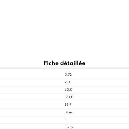
Fiche détaillée
0.72
2.0
60.0
120.0
33.7
Lisse
1
Pierre