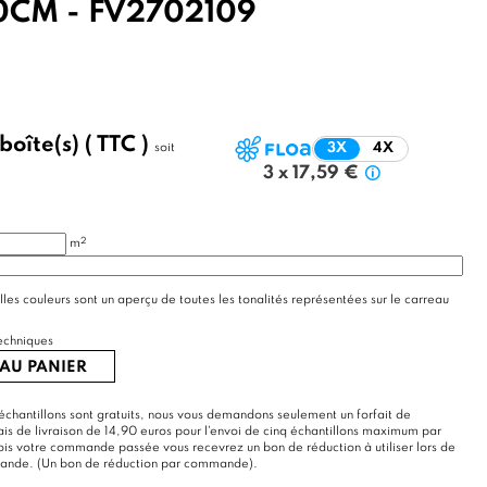
0CM - FV2702109
boîte(s)
( TTC )
soit
3X
4X
3 x 17,59 €
2
m
lles couleurs sont un aperçu de toutes les tonalités représentées sur le carreau
echniques
AU PANIER
échantillons sont gratuits, nous vous demandons seulement un forfait de
rais de livraison de 14,90 euros pour l'envoi de cinq échantillons maximum par
s votre commande passée vous recevrez un bon de réduction à utiliser lors de
mande. (Un bon de réduction par commande).