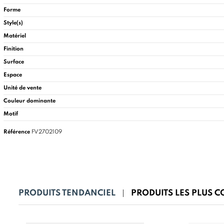
Forme
Style(s)
Matériel
Finition
Surface
Espace
Unité de vente
Couleur dominante
Motif
Référence
FV2702109
PRODUITS TENDANCIEL
PRODUITS LES PLUS 