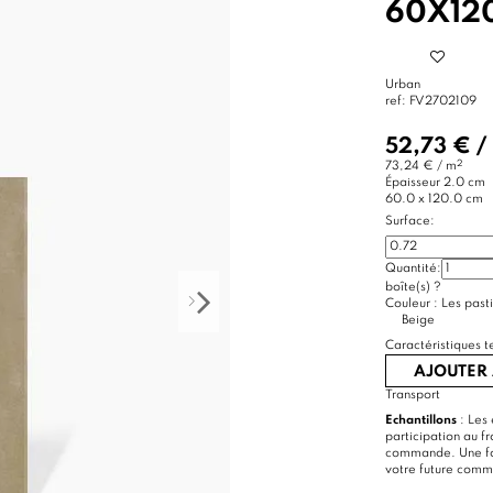
60X12
Urban
ref:
FV2702109
52,73 €
/
2
73,24 € / m
Épaisseur
2.0 cm
60.0 x 120.0 cm
Surface:
Quantité:
boîte(s)
?
Couleur :
Les pasti
Beige
Caractéristiques t
AJOUTER 
Transport
Echantillons
: Les 
participation au f
commande. Une foi
votre future com