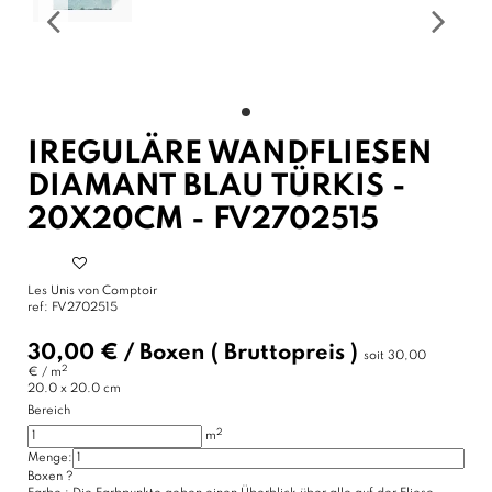
IREGULÄRE WANDFLIESEN
DIAMANT BLAU TÜRKIS -
20X20CM - FV2702515
Les Unis von Comptoir
ref:
FV2702515
30,00 €
/
Boxen
( Bruttopreis )
soit
30,00
2
€ / m
20.0 x 20.0 cm
Bereich
2
m
Menge:
Boxen
?