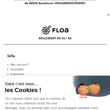
Ab 1800€ Bestellwert: VERSANDKOSTENFREI
pr
RÈGLEMENT EN 3X / 4X
Info
Wer sind wir?
Geschäfte
Impressum
Nutzungsbedingungen
Datenschutzerklärung
Hilfe
Musterstücke
Lieferungen
Rückgaben