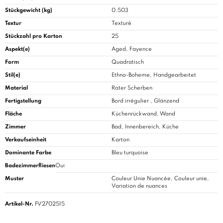
Stückgewicht (kg)
0.503
Textur
Texturé
Stückzahl pro Karton
25
Aspekt(e)
Aged, Fayence
Form
Quadratisch
Stil(e)
Ethno-Boheme, Handgearbeitet
Material
Roter Scherben
Fertigstellung
Bord irrégulier , Glänzend
Fläche
Küchenrückwand, Wand
Zimmer
Bad
, Innenbereich, Küche
Verkaufseinheit
Karton
Dominante Farbe
Bleu turquoise
Badezimmerfliesen
Oui
Muster
Couleur Unie Nuancée, Couleur unie,
Variation de nuances
Artikel-Nr.
FV2702515