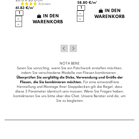
20.0 X 20.0 cm
58.80 €/m²
61.83 €/m²
IN DEN
B
IN DEN
WARENKORB
WARENKORB
NOTA BENE
Seien Sie vorsichtig, wenn Sie ein Patchwork erstellen möchten,
indem Sie verschiedene Modelle von Fliesen kombinieren ,
Überprüfen Sie sorgfältig die Dicke, Verwendung und Größe der
Fliesen, die Sie kombinieren möchten.
Für eine einwandfreie
Herstellung und Montage Ihrer Steppdecken gilt die Regel, dass
diese 3 Parameter identisch sein müssen. Wenn Sie Fragen haben,
kontaktieren Sie uns bitte über das
Chat
, Unsere Berater sind da, um
Sie zu begleiten