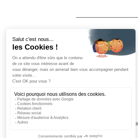
Info
Wer sind wir?
Geschäfte
Impressum
Nutzungsbedingungen
Datenschutzerklärung
Hilfe
Musterstücke
Lieferungen
Rückgaben
FAQs
Kontakt
Händl
SIE REDEN ÜBER UNS