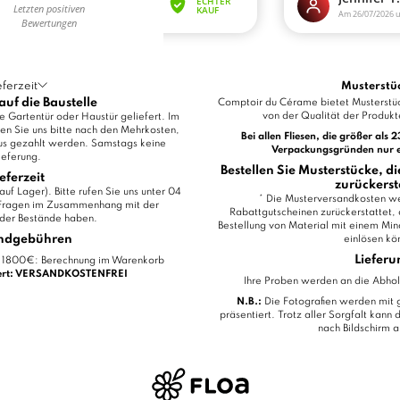
eferzeit
Musterstü
auf die Baustelle
Comptoir du Cérame bietet Musterstüc
von der Qualität der Produk
e Gartentür oder Haustür geliefert. Im
en Sie uns bitte nach den Mehrkosten,
Bei allen Fliesen, die größer als 
us gezahlt werden. Samstags keine
Verpackungsgründen nur ein
ieferung.
Bestellen Sie Musterstücke, 
ieferzeit
zurückerst
uf Lager). Bitte rufen Sie uns unter 04
* Die Musterversandkosten w
 Fragen im Zusammenhang mit der
Rabattgutscheinen zurückerstattet, 
der Bestände haben.
Bestellung von Material mit einem Mi
ndgebühren
einlösen kö
Lieferu
er 1800€: Berechnung im Warenkorb
wert: VERSANDKOSTENFREI
Ihre Proben werden an die Abholst
N.B.:
Die Fotografien werden mit 
präsentiert. Trotz aller Sorgfalt kann 
nach Bildschirm 