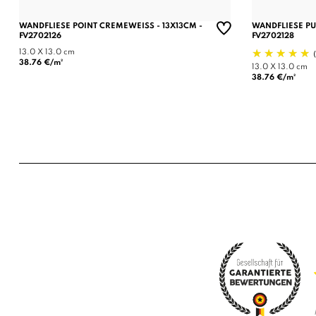
WANDFLIESE POINT CREMEWEISS - 13X13CM - F
WANDFLIESE PU
V2702126
FV2702128
13.0 X 13.0 cm
38.76 €/m²
13.0 X 13.0 cm
38.76 €/m²