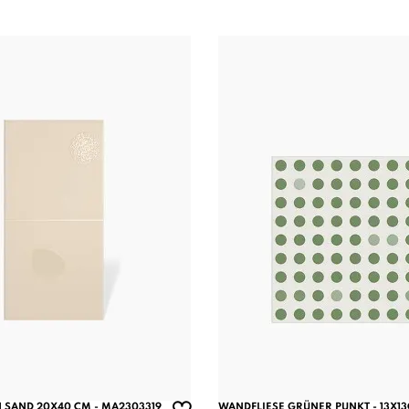
 SAND 20X40 CM - MA2303319
WANDFLIESE GRÜNER PUNKT - 13X13