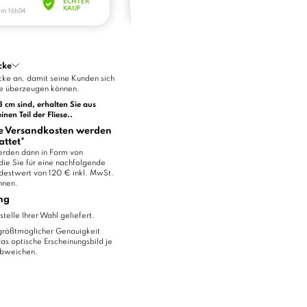
cke
ke an, damit seine Kunden sich
te überzeugen können.
23 cm sind, erhalten Sie aus
en Teil der Fliese..
die Versandkosten werden
attet*
erden dann in Form von
die Sie für eine nachfolgende
ndestwert von 120 € inkl. MwSt.
nnen.
ng
elle Ihrer Wahl geliefert.
größtmöglicher Genauigkeit
das optische Erscheinungsbild je
abweichen.