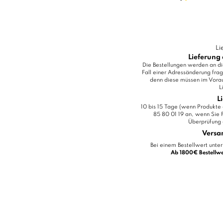
Li
Lieferung 
Die Bestellungen werden an di
Fall einer Adressänderung frag
denn diese müssen im Vora
L
L
10 bis 15 Tage (wenn Produkte a
85 80 01 19 an, wenn Sie
Überprüfung 
Versa
Bei einem Bestellwert unt
Ab 1800€ Bestell