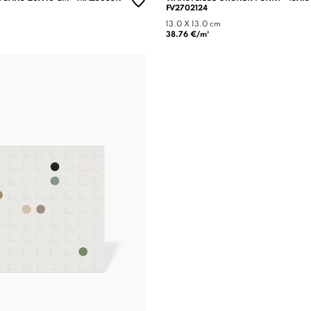
FV2702124
13.0 X 13.0 cm
38.76 €/m²