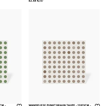
63.44 €/m²
CM -
WANDFLIESE PUNKT BRAUN TAUPE - 13X13CM -