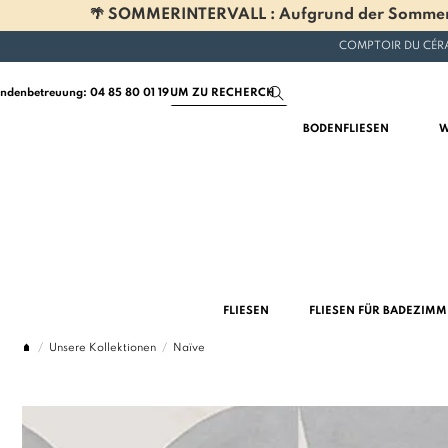
🌴 SOMMERINTERVALL : Aufgrund der Sommerferi
COMPTOIR DU CÉRA
ndenbetreuung: 04 85 80 01 19
BODENFLIESEN
W
FLIESEN
FLIESEN FÜR BADEZIM
Unsere Kollektionen
Naïve