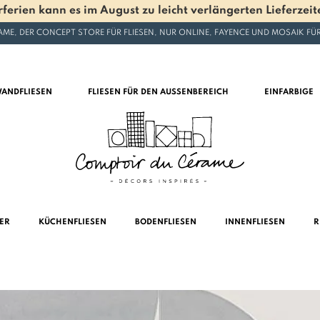
en kann es im August zu leicht verlängerten Lieferzeite
ME, DER CONCEPT STORE FÜR FLIESEN, NUR ONLINE, FAYENCE UND MOSAIK F
ANDFLIESEN
FLIESEN FÜR DEN AUSSENBEREICH
EINFARBIGE
MER
KÜCHENFLIESEN
BODENFLIESEN
INNENFLIESEN
R