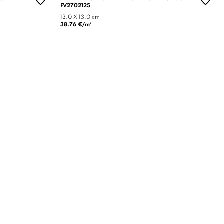
FV2702125
13.0 X 13.0 cm
38.76 €/m²