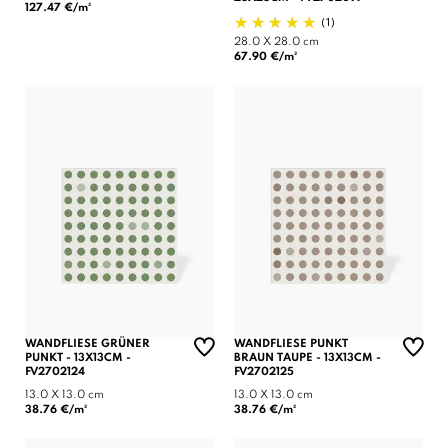
127.47 €/m²
(1)
28.0 X 28.0 cm
67.90 €/m²
WANDFLIESE GRÜNER
WANDFLIESE PUNKT
PUNKT - 13X13CM -
BRAUN TAUPE - 13X13CM -
FV2702124
FV2702125
13.0 X 13.0 cm
13.0 X 13.0 cm
38.76 €/m²
38.76 €/m²