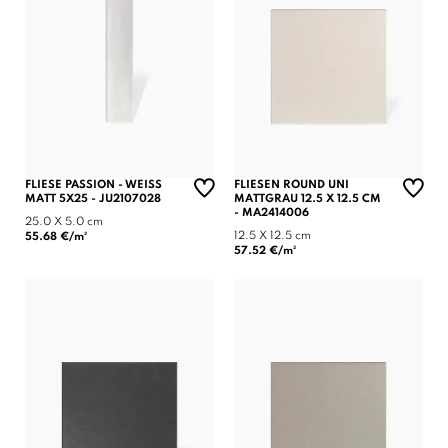
FLIESE PASSION - WEISS
FLIESEN ROUND UNI
MATT 5X25 - JU2107028
MATTGRAU 12.5 X 12.5 CM
- MA2414006
25.0 X 5.0 cm
12.5 X 12.5 cm
55.68 €/m²
57.52 €/m²