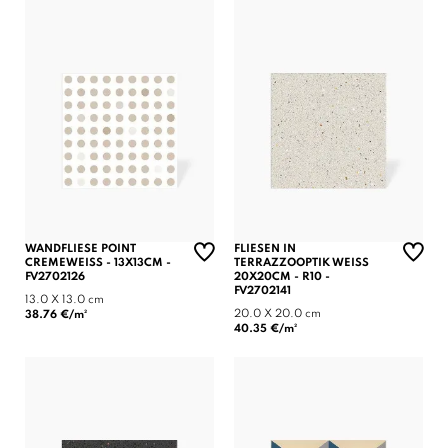
WANDFLIESE POINT
FLIESEN IN
CREMEWEISS - 13X13CM - F
TERRAZZOOPTIK WEISS 2
V2702126
0X20CM - R10 - F
V2702141
13.0 X 13.0 cm
20.0 X 20.0 cm
38.76 €/m²
40.35 €/m²