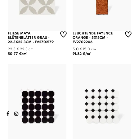
FLIESE MAYA
LEUCHTENDE FAYENCE
BLÜTENBLÄTTER GRAU -
ORANGE - 5X15CM -
22.3X22.3CM - FV2702179
FV2702206
22.3 X 22.3 cm
5.0 X 15.0 cm
50.77 €/m²
91.82 €/m²