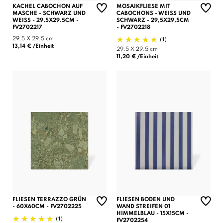
KACHEL CABOCHON AUF
MOSAIKFLIESE MIT
MASCHE - SCHWARZ UND
CABOCHONS - WEISS UND S
WEISS - 29.5X29.5CM - F
CHWARZ - 29,5X29,5CM -
V2702217
FV2702218
(1)
29.5 X 29.5 cm
13,14 € /Einheit
29.5 X 29.5 cm
11,20 € /Einheit
FLIESEN TERRAZZO GRÜN
FLIESEN BODEN UND
- 60X60CM - FV2702225
WAND STREIFEN 01
HIMMELBLAU - 15X15CM -
(1)
FV2702254