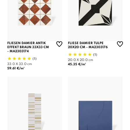
FLIESEN DAMIER ANTIK
FLIESE DAMIER TULPE
EFFEKT BRAUN 33X33 CM
20X20 CM - MA2303176
- MA2303174
(1)
(1)
20.0 X 20.0 cm
33.0 X 33.0 cm
45.35 €/m²
59.61 €/m²