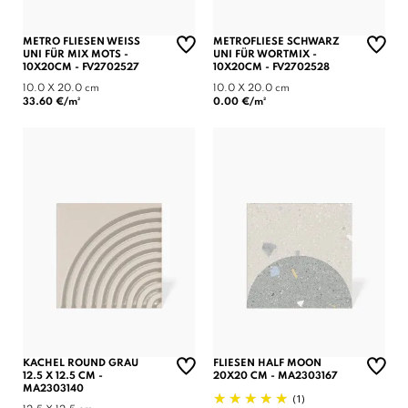
METRO FLIESEN WEISS U
METROFLIESE SCHWARZ
NI FÜR MIX MOTS - 1
UNI FÜR WORTMIX -
0X20CM - FV2702527
10X20CM - FV2702528
10.0 X 20.0 cm
10.0 X 20.0 cm
33.60 €/m²
0.00 €/m²
KACHEL ROUND GRAU
FLIESEN HALF MOON
12.5 X 12.5 CM -
20X20 CM - MA2303167
MA2303140
(1)