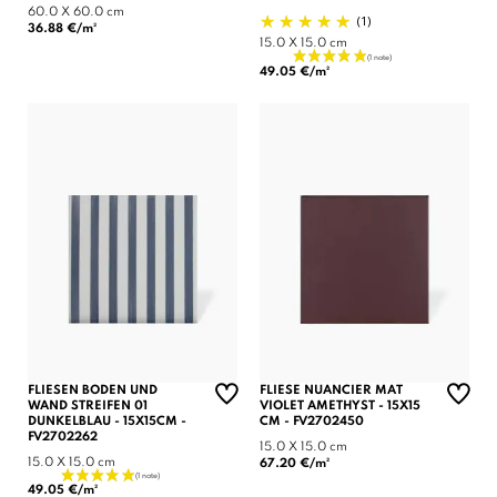
60.0 X 60.0 cm
(1)
36.88 €/m²
15.0 X 15.0 cm
49.05 €/m²
FLIESEN BODEN UND
FLIESE NUANCIER MAT
WAND STREIFEN 01
VIOLET AMETHYST - 15X15
DUNKELBLAU - 15X15CM -
CM - FV2702450
FV2702262
15.0 X 15.0 cm
15.0 X 15.0 cm
67.20 €/m²
49.05 €/m²