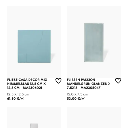
FLIESE CASA DECOR MIX
FLIESEN PASSION -
HIMMELBLAU 12,5 CM X
MANDELGRÜN GLÄNZEND
12,5 CM - MA2306021
7.5X15 - MA2305047
12.5 X 12.5 cm
15.0 X 7.5 cm
61.80 €/m²
53.00 €/m²