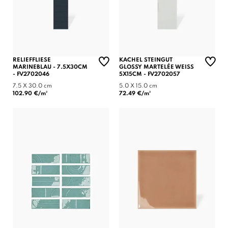
RELIEFFLIESE
KACHEL STEINGUT
MARINEBLAU - 7.5X30CM
GLOSSY MARTELÉE WEISS 5
- FV2702046
X15CM - FV2702057
7.5 X 30.0 cm
5.0 X 15.0 cm
102.90 €/m²
72.49 €/m²