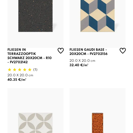
FLIESEN IN
FLIESEN GAUDI BASE -
TERRAZZOOPTIK
20X20CM - FV2702156
SCHWARZ 20X20CM - R10
20.0 X 20.0 cm
- FV2702142
32.40 €/m²
(1)
20.0 X 20.0 cm
40.35 €/m²