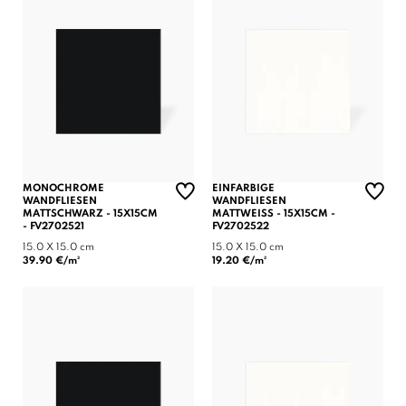
MONOCHROME
EINFARBIGE
WANDFLIESEN
WANDFLIESEN
MATTSCHWARZ - 15X15CM
MATTWEISS - 15X15CM - F
- FV2702521
V2702522
15.0 X 15.0 cm
15.0 X 15.0 cm
39.90 €/m²
19.20 €/m²