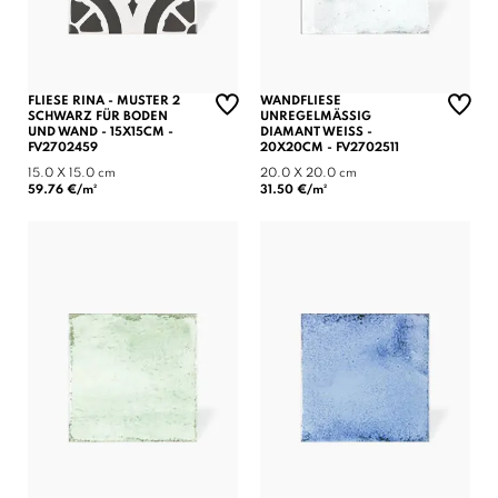
FLIESE RINA - MUSTER 2
WANDFLIESE
SCHWARZ FÜR BODEN
UNREGELMÄSSIG D
UND WAND - 15X15CM -
IAMANT WEISS - 20
FV2702459
X20CM - FV2702511
15.0 X 15.0 cm
20.0 X 20.0 cm
59.76 €/m²
31.50 €/m²