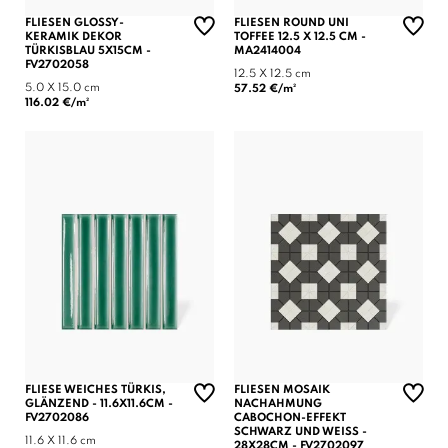
FLIESEN GLOSSY-
FLIESEN ROUND UNI
KERAMIK DEKOR
TOFFEE 12.5 X 12.5 CM -
TÜRKISBLAU 5X15CM -
MA2414004
FV2702058
12.5 X 12.5 cm
5.0 X 15.0 cm
57.52 €/m²
116.02 €/m²
FLIESE WEICHES TÜRKIS,
FLIESEN MOSAIK
GLÄNZEND - 11.6X11.6CM -
NACHAHMUNG
FV2702086
CABOCHON-EFFEKT
SCHWARZ UND WEISS - 2
11.6 X 11.6 cm
8X28CM - FV2702097