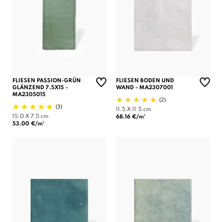
FLIESEN PASSION-GRÜN
FLIESEN BODEN UND
GLÄNZEND 7.5X15 -
WAND - MA2307001
MA2305015
(2)
(3)
11.5 X 11.5 cm
15.0 X 7.5 cm
68.16 €/m²
53.00 €/m²