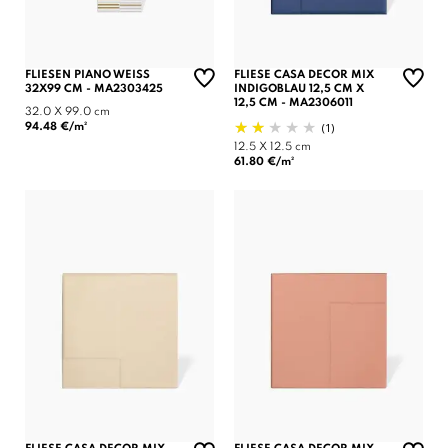
FLIESEN PIANO WEISS
FLIESE CASA DECOR MIX
32X99 CM - MA2303425
INDIGOBLAU 12,5 CM X
12,5 CM - MA2306011
32.0 X 99.0 cm
(1)
94.48 €/m²
12.5 X 12.5 cm
61.80 €/m²