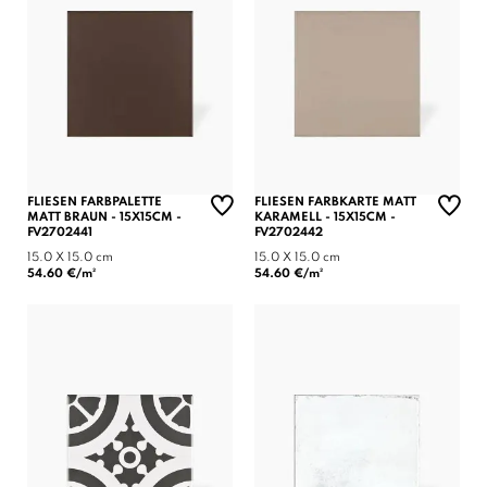
FLIESEN FARBPALETTE
FLIESEN FARBKARTE MATT
MATT BRAUN - 15X15CM -
KARAMELL - 15X15CM -
FV2702441
FV2702442
15.0 X 15.0 cm
15.0 X 15.0 cm
54.60 €/m²
54.60 €/m²