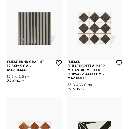
FLIESE RUND GRAPHIT
FLIESEN
12.5X12.5 CM -
SCHACHBRETTMUSTER
(1 note)
MA2303437
MIT ANTIKEM EFFEKT
SCHWARZ 33X33 CM -
12.5 X 12.5 cm
MA2303175
75.41 €/m²
33.0 X 33.0 cm
59.61 €/m²