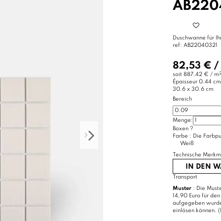
B220
Duschwanne für I
ref:
AB22040321
82,53 €
/
soit
887,42 € / m
Épaisseur
0.44 cm
30.6 x 30.6 cm
Bereich
Menge:
Boxen
?
Farbe :
Die Farbpu
Weiß
Technische Merkm
IN DEN 
Transport
Muster
: Die Muste
14,90 Euro für den
aufgegeben wurde, 
einlösen können. (