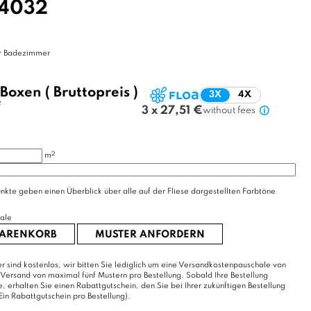
4032
hr Badezimmer
Boxen
( Bruttopreis )
3X
4X
2
3 x 27,51 €
without fees
2
m
nkte geben einen Überblick über alle auf der Fliese dargestellten Farbtöne
ale
WARENKORB
MUSTER ANFORDERN
r sind kostenlos, wir bitten Sie lediglich um eine Versandkostenpauschale von
 Versand von maximal fünf Mustern pro Bestellung. Sobald Ihre Bestellung
erhalten Sie einen Rabattgutschein, den Sie bei Ihrer zukünftigen Bestellung
Ein Rabattgutschein pro Bestellung).