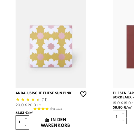
ANDALUSISCHE FLIESE SUN PINK
FLIESEN FA
BORDEAUX -
(11)
15.0 X 15.0 
20.0 X 20.0 cm
58.80 €/m²
61.83 €/m²
IN DEN
WARENKORB