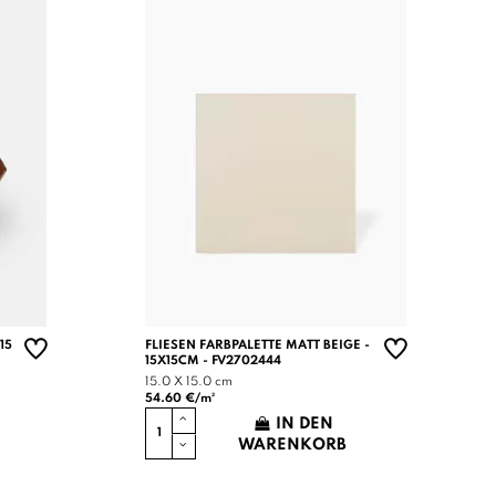
15
FLIESEN FARBPALETTE MATT BEIGE -
15X15CM - FV2702444
15.0 X 15.0 cm
54.60 €/m²
IN DEN
WARENKORB