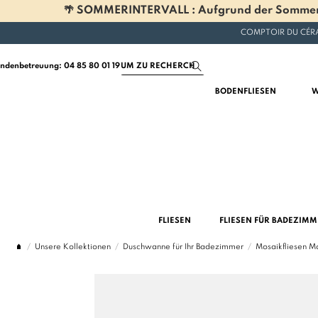
🌴 SOMMERINTERVALL : Aufgrund der Sommerferi
COMPTOIR DU CÉRA
ndenbetreuung: 04 85 80 01 19
BODENFLIESEN
W
FLIESEN
FLIESEN FÜR BADEZIM
Unsere Kollektionen
Duschwanne für Ihr Badezimmer
Mosaikfliesen M