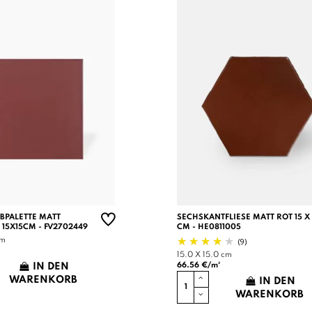
RBPALETTE MATT
SECHSKANTFLIESE MATT ROT 15 X 
 15X15CM - FV2702449
CM - HE0811005
(9)
cm
15.0 X 15.0 cm
66.56 €/m²
IN DEN
WARENKORB
IN DEN
WARENKORB