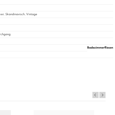
ker, Skandinavisch, Vintage
urchgang
Badezimmerfliesen