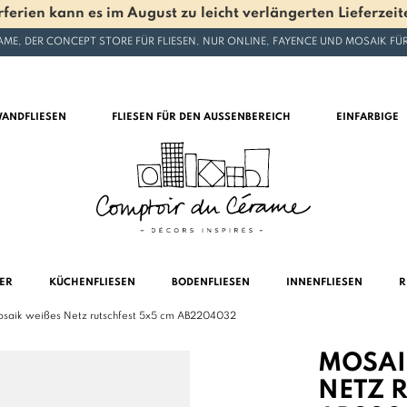
en kann es im August zu leicht verlängerten Lieferzeite
ME, DER CONCEPT STORE FÜR FLIESEN, NUR ONLINE, FAYENCE UND MOSAIK F
ANDFLIESEN
FLIESEN FÜR DEN AUSSENBEREICH
EINFARBIGE
MER
KÜCHENFLIESEN
BODENFLIESEN
INNENFLIESEN
R
osaik weißes Netz rutschfest 5x5 cm AB2204032
MOSAIK
ETZ RU