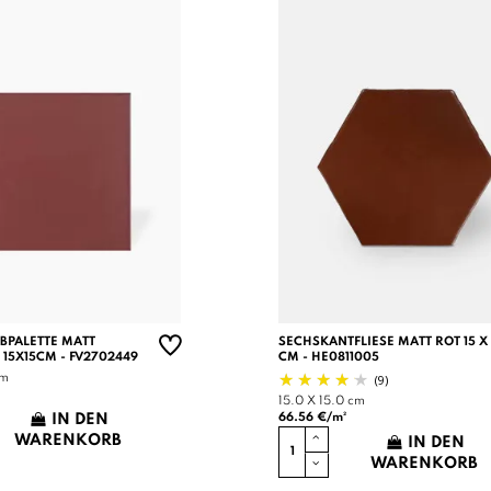
RBPALETTE MATT
SECHSKANTFLIESE MATT ROT 15 X 
 15X15CM - FV2702449
CM - HE0811005
(9)
cm
15.0 X 15.0 cm
66.56 €/m²
IN DEN
WARENKORB
IN DEN
WARENKORB