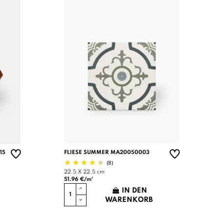
15
FLIESE SUMMER MA20050003
(8)
22.5 X 22.5 cm
51.96 €/m²
IN DEN
WARENKORB