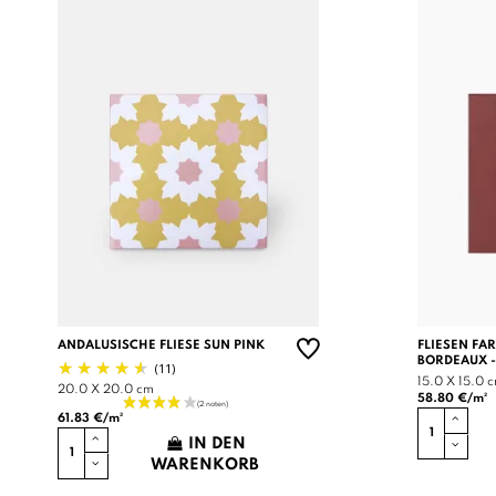
ANDALUSISCHE FLIESE SUN PINK
FLIESEN FA
BORDEAUX -
(11)
15.0 X 15.0 
20.0 X 20.0 cm
58.80 €/m²
61.83 €/m²
IN DEN
WARENKORB