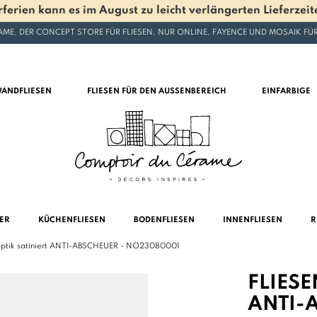
en kann es im August zu leicht verlängerten Lieferzeite
ME, DER CONCEPT STORE FÜR FLIESEN, NUR ONLINE, FAYENCE UND MOSAIK F
ANDFLIESEN
FLIESEN FÜR DEN AUSSENBEREICH
EINFARBIGE
MER
KÜCHENFLIESEN
BODENFLIESEN
INNENFLIESEN
R
noptik satiniert ANTI-ABSCHEUER - NO23080001
FLIESE
ANTI-