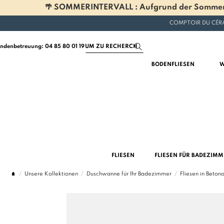
🌴 SOMMERINTERVALL : Aufgrund der Sommerferi
COMPTOIR DU CÉRA
ndenbetreuung: 04 85 80 01 19
BODENFLIESEN
W
FLIESEN
FLIESEN FÜR BADEZIM
Unsere Kollektionen
Duschwanne für Ihr Badezimmer
Fliesen in Beto