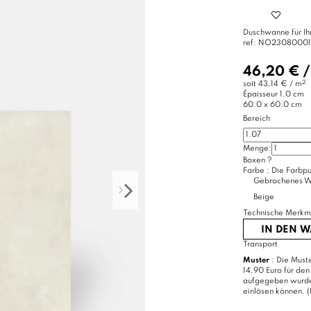
Duschwanne für I
ref:
NO23080001
46,20 €
2
soit
43,14 € / m
Épaisseur
1.0 cm
60.0 x 60.0 cm
Bereich
Menge:
Boxen
?
Farbe :
Die Farbpu
Gebrochenes W
Beige
Technische Merkm
IN DEN 
Transport
Muster
: Die Muste
14,90 Euro für den
aufgegeben wurde, 
einlösen können. (