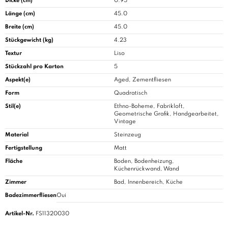
Dicke (cm)
0.95
Länge (cm)
45.0
Breite (cm)
45.0
Stückgewicht (kg)
4.23
Textur
Liso
Stückzahl pro Karton
5
Aspekt(e)
Aged, Zementfliesen
Form
Quadratisch
Stil(e)
Ethno-Boheme, Fabrikloft,
Geometrische Grafik, Handgearbeitet,
Vintage
Material
Steinzeug
Fertigstellung
Matt
Fläche
Boden, Bodenheizung,
Küchenrückwand, Wand
Zimmer
Bad
, Innenbereich, Küche
Badezimmerfliesen
Oui
Artikel-Nr.
FS11320030