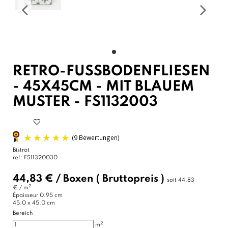
RETRO-FUSSBODENFLIESEN -
45X45CM - MIT BLAUEM M
USTER - FS1132003
Bistrot
ref:
FS11320030
44,83 €
/
Boxen
( Bruttopreis )
soit
44,83
2
€ / m
Épaisseur
0.95 cm
45.0 x 45.0 cm
Bereich
2
m