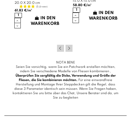
15.0 X 15.0 cm
20.0 X 20.0 cm
58.80 €/m²
61.83 €/m²
IN DEN
IN DEN
B
WARENKORB
WARENKORB
NOTA BENE
Seien Sie vorsichtig, wenn Sie ein Patchwork erstellen möchten,
indem Sie verschiedene Modelle von Fliesen kombinieren ,
Überprüfen Sie sorgfältig die Dicke, Verwendung und Größe der
Fliesen, die Sie kombinieren möchten.
Für eine einwandfreie
Herstellung und Montage Ihrer Steppdecken gilt die Regel, dass
diese 3 Parameter identisch sein müssen. Wenn Sie Fragen haben,
kontaktieren Sie uns bitte über das
Chat
, Unsere Berater sind da, um
Sie zu begleiten