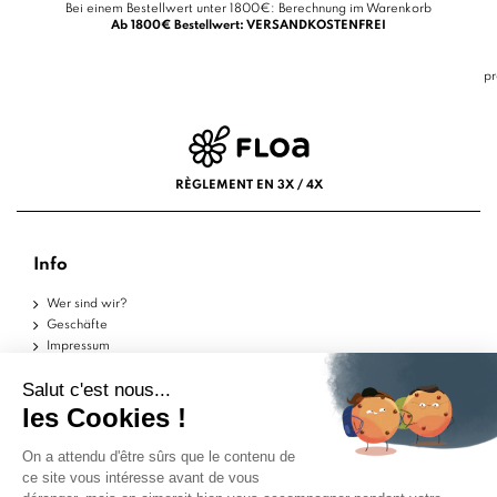
Bei einem Bestellwert unter 1800€: Berechnung im Warenkorb
Ab 1800€ Bestellwert: VERSANDKOSTENFREI
pr
RÈGLEMENT EN 3X / 4X
Info
Wer sind wir?
Geschäfte
Impressum
Nutzungsbedingungen
Datenschutzerklärung
Hilfe
Musterstücke
Lieferungen