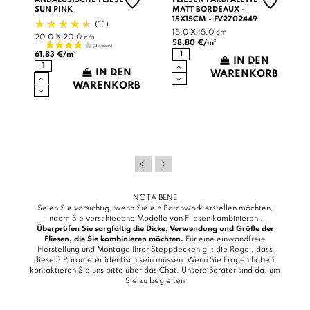
SUN PINK
MATT BORDEAUX -
15X15CM - FV2702449
(11)
15.0 X 15.0 cm
20.0 X 20.0 cm
58.80 €/m²
61.83 €/m²
IN DEN
IN DEN
WARENKORB
WARENKORB
B
NOTA BENE
Seien Sie vorsichtig, wenn Sie ein Patchwork erstellen möchten,
indem Sie verschiedene Modelle von Fliesen kombinieren ,
Überprüfen Sie sorgfältig die Dicke, Verwendung und Größe der
Fliesen, die Sie kombinieren möchten.
Für eine einwandfreie
Herstellung und Montage Ihrer Steppdecken gilt die Regel, dass
diese 3 Parameter identisch sein müssen. Wenn Sie Fragen haben,
kontaktieren Sie uns bitte über das
Chat
, Unsere Berater sind da, um
Sie zu begleiten