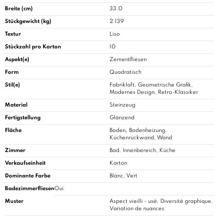
Breite (cm)
33.0
Stückgewicht (kg)
2.139
Textur
Liso
Stückzahl pro Karton
10
Aspekt(e)
Zementfliesen
Form
Quadratisch
Stil(e)
Fabrikloft, Geometrische Grafik,
Modernes Design, Retro-Klassiker
Material
Steinzeug
Fertigstellung
Glänzend
Fläche
Boden, Bodenheizung,
Küchenrückwand, Wand
Zimmer
Bad
, Innenbereich, Küche
Verkaufseinheit
Karton
Dominante Farbe
Blanc, Vert
Badezimmerfliesen
Oui
Muster
Aspect vieilli - usé, Diversité graphique,
Variation de nuances