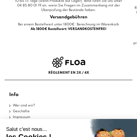
10 bis 15 Tage (wenn Produkte auf Lager). Bitte rufen Sie uns unter
04 85 80 01 19 an, wenn Sie Fragen im Zusammenhang mit der
R
Überprüfung der Bestände haben.
Versandgebühren
Bei einem Bestellwert unter 1800€: Berechnung im Warenkorb
Ab 1800€ Bestellwert: VERSANDKOSTENFREI
pr
RÈGLEMENT EN 3X / 4X
Info
Wer sind wir?
Geschäfte
Impressum
Nutzungsbedingungen
Datenschutzerklärung
Hilfe