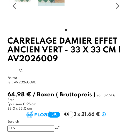
CARRELAGE DAMIER EFFET
ANCIEN VERT - 33 X 33 CM |
AV2026009
Bistrot
ref:
AV20260090
64,98 €
/
Boxen
( Bruttopreis )
soit
59,61 €
2
/ m
Épaisseur
0.95 cm
33.0 x 33.0 cm
3 x 21,66 €
3X
4X
Bereich
2
m