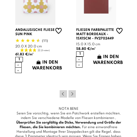
ANDALUSISCHE FLIESE
FLIESEN FARBPALETTE
SUN PINK
MATT BORDEAUX -
15X15CM - FV2702449
(11)
15.0 X 15.0 cm
20.0 X 20.0 cm
58.80 €/m²
61.83 €/m²
IN DEN
IN DEN
WARENKORB
B
WARENKORB
NOTA BENE
Seien Sie vorsichtig, wenn Sie ein Patchwork erstellen möchten,
indem Sie verschiedene Modelle von Fliesen kombinieren ,
Überprüfen Sie sorgfältig die Dicke, Verwendung und Größe der
Fliesen, die Sie kombinieren möchten.
Für eine einwandfreie
Herstellung und Montage Ihrer Steppdecken gilt die Regel, dass
diese 3 Parameter identisch sein müssen. Wenn Sie Fragen haben,