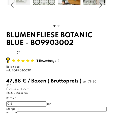
BLUMENFLIESE BOTANIC
BLUE - BO9903002
Botanique
ref:
BO99030020
47,88 €
/
Boxen
( Bruttopreis )
soit
79,80
2
€ / m
Épaisseur
0.9 cm
20.0 x 20.0 cm
Bereich
2
m
Menge:
(1 Bewertungen)