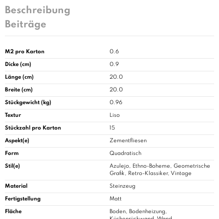
Beschreibung
Beiträge
M2 pro Karton
0.6
Dicke (cm)
0.9
Länge (cm)
20.0
Breite (cm)
20.0
Stückgewicht (kg)
0.96
Textur
Liso
Stückzahl pro Karton
15
Aspekt(e)
Zementfliesen
Form
Quadratisch
Stil(e)
Azulejo, Ethno-Boheme, Geometrische
Grafik, Retro-Klassiker, Vintage
Material
Steinzeug
Fertigstellung
Matt
Fläche
Boden, Bodenheizung,
Küchenrückwand, Wand