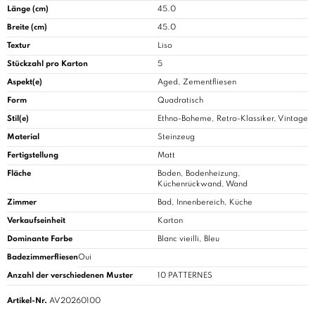
Länge (cm)
45.0
Breite (cm)
45.0
Textur
Liso
Stückzahl pro Karton
5
Aspekt(e)
Aged, Zementfliesen
Form
Quadratisch
Stil(e)
Ethno-Boheme, Retro-Klassiker, Vintage
Material
Steinzeug
Fertigstellung
Matt
Fläche
Boden, Bodenheizung,
Küchenrückwand, Wand
Zimmer
Bad
, Innenbereich, Küche
Verkaufseinheit
Karton
Dominante Farbe
Blanc vieilli, Bleu
Badezimmerfliesen
Oui
Anzahl der verschiedenen Muster
10 PATTERNES
Artikel-Nr.
AV20260100