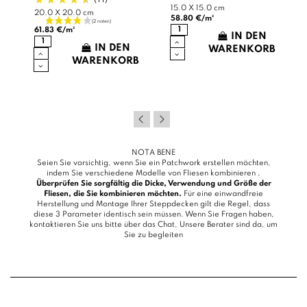
15.0 X 15.0 cm
20.0 X 20.0 cm
58.80 €/m²
61.83 €/m²
IN DEN
IN DEN
B
WARENKORB
WARENKORB
NOTA BENE
Seien Sie vorsichtig, wenn Sie ein Patchwork erstellen möchten,
indem Sie verschiedene Modelle von Fliesen kombinieren ,
Überprüfen Sie sorgfältig die Dicke, Verwendung und Größe der
Fliesen, die Sie kombinieren möchten.
Für eine einwandfreie
Herstellung und Montage Ihrer Steppdecken gilt die Regel, dass
diese 3 Parameter identisch sein müssen. Wenn Sie Fragen haben,
kontaktieren Sie uns bitte über das
Chat
, Unsere Berater sind da, um
Sie zu begleiten