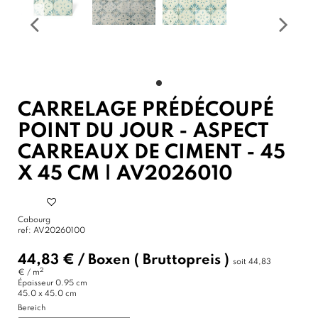
CARRELAGE PRÉDÉCOUPÉ
POINT DU JOUR - ASPECT
CARREAUX DE CIMENT - 45
X 45 CM | AV2026010
Cabourg
ref:
AV20260100
44,83 €
/
Boxen
( Bruttopreis )
soit
44,83
2
€ / m
Épaisseur
0.95 cm
45.0 x 45.0 cm
Bereich