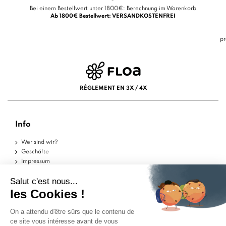
Bei einem Bestellwert unter 1800€: Berechnung im Warenkorb
Ab 1800€ Bestellwert: VERSANDKOSTENFREI
pr
RÈGLEMENT EN 3X / 4X
Info
Wer sind wir?
Geschäfte
Impressum
Nutzungsbedingungen
Datenschutzerklärung
Hilfe
Musterstücke
Lieferungen