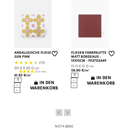
ANDALUSISCHE FLIESE
FLIESEN FARBPALETTE
SUN PINK
MATT BORDEAUX -
15X15CM - FV2702449
(11)
15.0 X 15.0 cm
20.0 X 20.0 cm
58.80 €/m²
61.83 €/m²
IN DEN
IN DEN
WARENKORB
WARENKORB
B
NOTA BENE