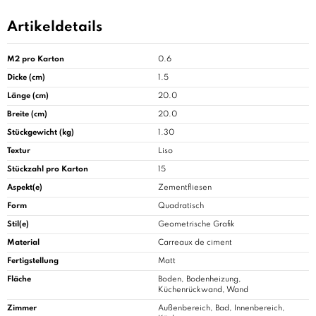
Artikeldetails
M2 pro Karton
0.6
Dicke (cm)
1.5
Länge (cm)
20.0
Breite (cm)
20.0
Stückgewicht (kg)
1.30
Textur
Liso
Stückzahl pro Karton
15
Aspekt(e)
Zementfliesen
Form
Quadratisch
Stil(e)
Geometrische Grafik
Material
Carreaux de ciment
Fertigstellung
Matt
Fläche
Boden, Bodenheizung,
Küchenrückwand, Wand
Zimmer
Außenbereich,
Bad
, Innenbereich,