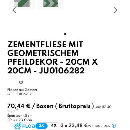
ZEMENTFLIESE MIT
GEOMETRISCHEM
PFEILDEKOR - 20CM X
20CM - JU0106282
Fliesen aus Zement
ref:
JU0106282
70,44 €
/
Boxen
( Bruttopreis )
soit
117,40
2
€ / m
Épaisseur
1.5 cm
20.0 x 20.0 cm
3 x 23,48 €
3X
4X
without fees