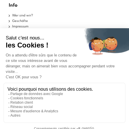
Info
Wer sind wir?
Geschäfte
Impressum
Nutzungsbedingungen
Datenschutzerklärung
Hilfe
Musterstücke
Lieferungen
Rückgaben
FAQs
Kontakt
Händler zugelassen von Gesellschaft für Garantierte
Bewertungen,
Klicken Sie hier
.
SIE REDEN ÜBER UNS