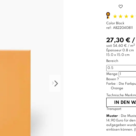
Color Block
ref:
AB22040811
27,30 €
2
soit
54,60 € / m
Épaisseur
0.8 cm
15.0 x 15.0 cm
Bereich
Menge:
Boxen
?
Farbe :
Die Farbpu
Orange
Technische Merkm
IN DEN 
Transport
Muster
: Die Muste
14,90 Euro für den
aufgegeben wurde, 
einlösen können. (