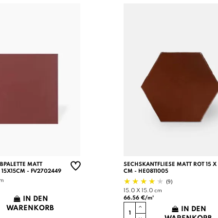
RBPALETTE MATT
SECHSKANTFLIESE MATT ROT 15 X 
 15X15CM - FV2702449
CM - HE0811005
(9)
cm
15.0 X 15.0 cm
66.56 €/m²
IN DEN
WARENKORB
IN DEN