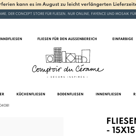
en kann es im August zu leicht verlängerten Lieferzeite
ME, DER CONCEPT STORE FÜR FLIESEN, NUR ONLINE, FAYENCE UND MOSAIK F
ANDFLIESEN
FLIESEN FÜR DEN AUSSENBEREICH
EINFARBIGE
MER
KÜCHENFLIESEN
BODENFLIESEN
INNENFLIESEN
R
204081
FLIES
- 15X1