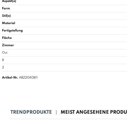
Aspekt(e)
Form
Stil(e)
Material
Fertigstellung
Fläche
Zimmer
Oui
8
2
Artikel-Nr.
AB22040811
TRENDPRODUKTE
MEIST ANGESEHENE PRODU