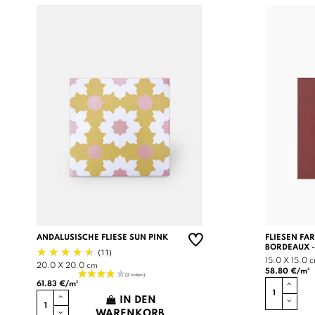
ANDALUSISCHE FLIESE SUN PINK
FLIESEN FA
BORDEAUX -
(11)
15.0 X 15.0 
20.0 X 20.0 cm
58.80 €/m²
61.83 €/m²
IN DEN
WARENKORB