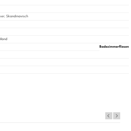
ker, Skandinavisch
 Wand
Badezimmerfliesen