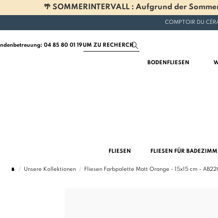
🌴 SOMMERINTERVALL : Aufgrund der Sommerferi
COMPTOIR DU CÉRA
ndenbetreuung: 04 85 80 01 19
BODENFLIESEN
W
FLIESEN
FLIESEN FÜR BADEZIM
Unsere Kollektionen
Fliesen Farbpalette Matt Orange - 15x15 cm - AB2