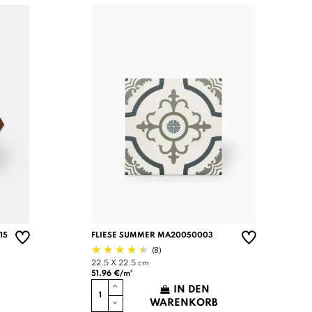
15
FLIESE SUMMER MA20050003
(8)
22.5 X 22.5 cm
51.96 €/m²
IN DEN
WARENKORB