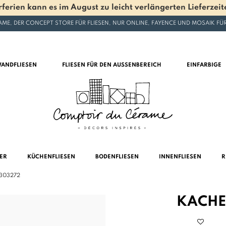
en kann es im August zu leicht verlängerten Lieferzeite
ME, DER CONCEPT STORE FÜR FLIESEN, NUR ONLINE, FAYENCE UND MOSAIK F
ANDFLIESEN
FLIESEN FÜR DEN AUSSENBEREICH
EINFARBIGE
MER
KÜCHENFLIESEN
BODENFLIESEN
INNENFLIESEN
R
303272
KACHE