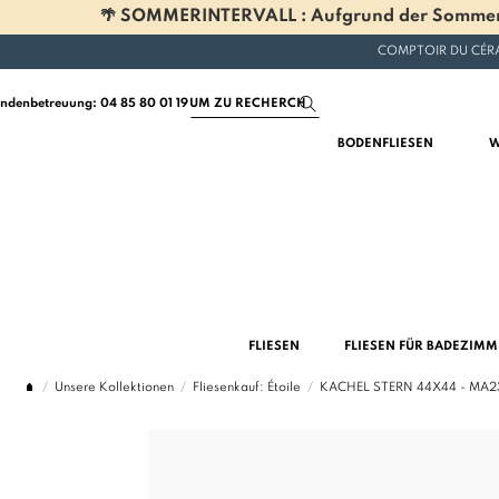
🌴 SOMMERINTERVALL : Aufgrund der Sommerferi
COMPTOIR DU CÉRA
ndenbetreuung: 04 85 80 01 19
BODENFLIESEN
W
FLIESEN
FLIESEN FÜR BADEZIM
Unsere Kollektionen
Fliesenkauf: Étoile
KACHEL STERN 44X44 - MA2