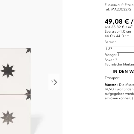
Fliesenkauf: Étoile
ref:
MA2303272
49,08 €
2
soit
35,82 € / m
Épaisseur
1.0 cm
44.0 x 44.0 cm
Bereich
Menge:
Boxen
?
Technische Merkm
IN DEN 
Transport
Muster
: Die Muste
14,90 Euro für den
aufgegeben wurde, 
einlösen können. (