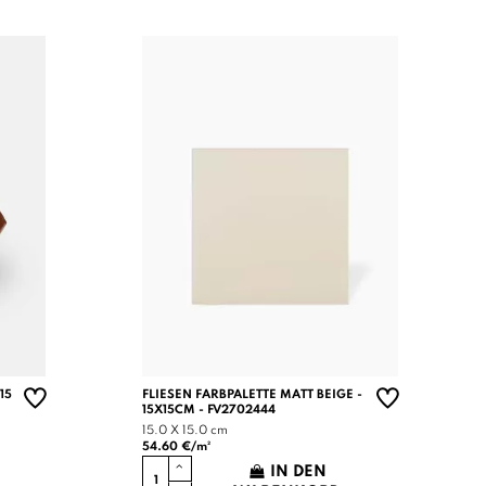
15
FLIESEN FARBPALETTE MATT BEIGE -
15X15CM - FV2702444
15.0 X 15.0 cm
54.60 €/m²
IN DEN