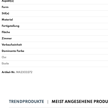
Aspekt(e)
Form
Stil(e)
Material
Fertigstellung
Fläche
Zimmer
Verkaufseinheit
Dominante Farbe
Oui
Etoile
Artikel-Nr.
MA2303272
TRENDPRODUKTE
MEIST ANGESEHENE PRODU