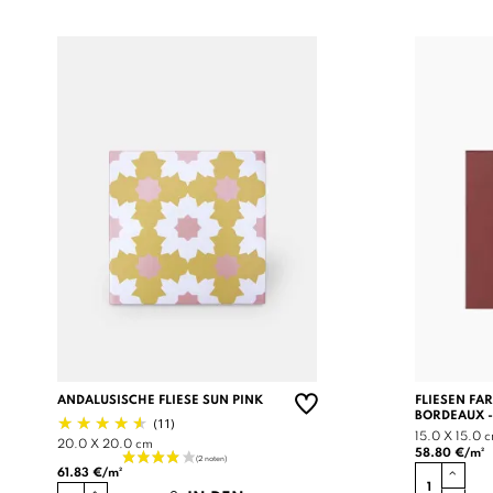
ANDALUSISCHE FLIESE SUN PINK
FLIESEN FA
BORDEAUX -
(11)
15.0 X 15.0 
20.0 X 20.0 cm
58.80 €/m²
61.83 €/m²