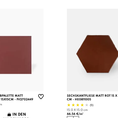
RBPALETTE MATT
SECHSKANTFLIESE MATT ROT 15 X 
 15X15CM - FV2702449
CM - HE0811005
(9)
cm
15.0 X 15.0 cm
66.56 €/m²
IN DEN