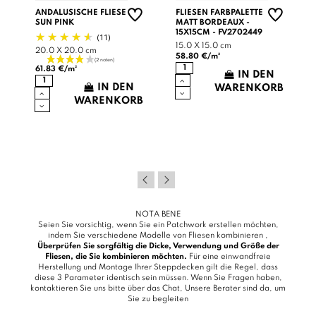
ANDALUSISCHE FLIESE
FLIESEN FARBPALETTE
SUN PINK
MATT BORDEAUX -
15X15CM - FV2702449
(11)
15.0 X 15.0 cm
20.0 X 20.0 cm
58.80 €/m²
61.83 €/m²
IN DEN
IN DEN
WARENKORB
WARENKORB
B
NOTA BENE
Seien Sie vorsichtig, wenn Sie ein Patchwork erstellen möchten,
indem Sie verschiedene Modelle von Fliesen kombinieren ,
Überprüfen Sie sorgfältig die Dicke, Verwendung und Größe der
Fliesen, die Sie kombinieren möchten.
Für eine einwandfreie
Herstellung und Montage Ihrer Steppdecken gilt die Regel, dass
diese 3 Parameter identisch sein müssen. Wenn Sie Fragen haben,
kontaktieren Sie uns bitte über das
Chat
, Unsere Berater sind da, um
Sie zu begleiten