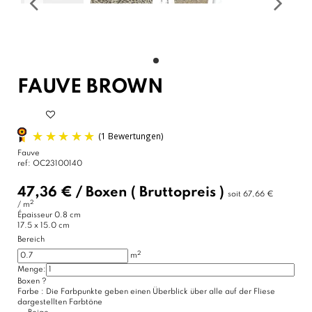
FAUVE BROWN
Fauve
ref:
OC23100140
47,36 €
/
Boxen
( Bruttopreis )
soit
67,66 €
2
/ m
Épaisseur
0.8 cm
17.5 x 15.0 cm
Bereich
2
m
(1 Bewertungen)
Menge:
Boxen
?
Farbe :
Die Farbpunkte geben einen Überblick über alle auf der Fliese
dargestellten Farbtöne