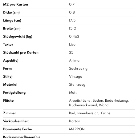
M2 pro Karton
0.7
Dicke (cm)
0.8
Länge (cm)
17.5
Breite (cm)
15.0
Stückgewicht (kg)
0.463
Textur
Liso
Stückzahl pro Karton
35
Aspekt(e)
Animal
Form
Sechseckig
Stil(e)
Vintage
Material
Steinzeug
Fertigstellung
Matt
Fläche
Arbeitsfläche, Boden, Bodenheizung,
Küchenrückwand, Wand
Zimmer
Bad
, Innenbereich, Küche
Verkaufseinheit
Karton
Dominante Farbe
MARRON
Badezimmerfliesen
Oui