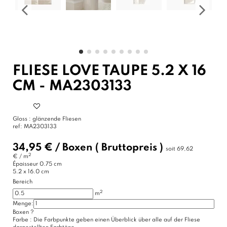
FLIESE LOVE TAUPE 5.2 X 16
CM - MA2303133
Gloss : glänzende Fliesen
ref:
MA2303133
34,95 €
/
Boxen
( Bruttopreis )
soit
69,62
2
€ / m
Épaisseur
0.75 cm
5.2 x 16.0 cm
Bereich
2
m
Menge:
Boxen
?
Farbe :
Die Farbpunkte geben einen Überblick über alle auf der Fliese