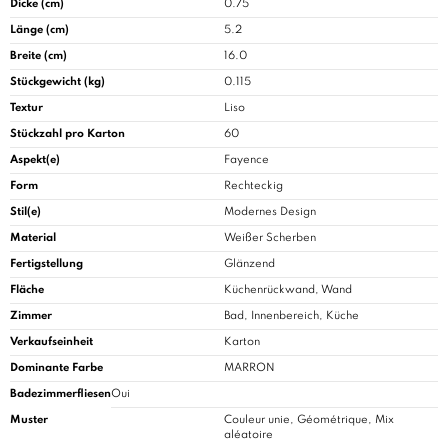
Dicke (cm)
0.75
Länge (cm)
5.2
Breite (cm)
16.0
Stückgewicht (kg)
0.115
Textur
Liso
Stückzahl pro Karton
60
Aspekt(e)
Fayence
Form
Rechteckig
Stil(e)
Modernes Design
Material
Weißer Scherben
Fertigstellung
Glänzend
Fläche
Küchenrückwand, Wand
Zimmer
Bad
, Innenbereich, Küche
Verkaufseinheit
Karton
Dominante Farbe
MARRON
Badezimmerfliesen
Oui
Muster
Couleur unie, Géométrique, Mix
aléatoire