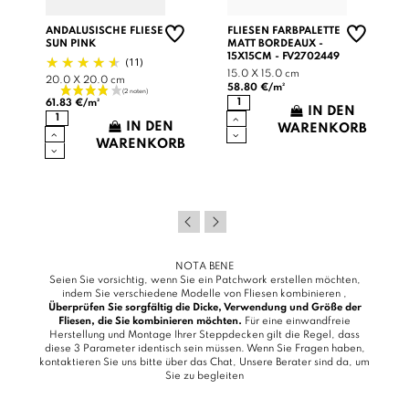
ANDALUSISCHE FLIESE
FLIESEN FARBPALETTE
SUN PINK
MATT BORDEAUX -
15X15CM - FV2702449
(11)
15.0 X 15.0 cm
20.0 X 20.0 cm
58.80 €/m²
61.83 €/m²
IN DEN
IN DEN
WARENKORB
B
WARENKORB
NOTA BENE
Seien Sie vorsichtig, wenn Sie ein Patchwork erstellen möchten,
indem Sie verschiedene Modelle von Fliesen kombinieren ,
Überprüfen Sie sorgfältig die Dicke, Verwendung und Größe der
Fliesen, die Sie kombinieren möchten.
Für eine einwandfreie
Herstellung und Montage Ihrer Steppdecken gilt die Regel, dass
diese 3 Parameter identisch sein müssen. Wenn Sie Fragen haben,
kontaktieren Sie uns bitte über das
Chat
, Unsere Berater sind da, um
Sie zu begleiten