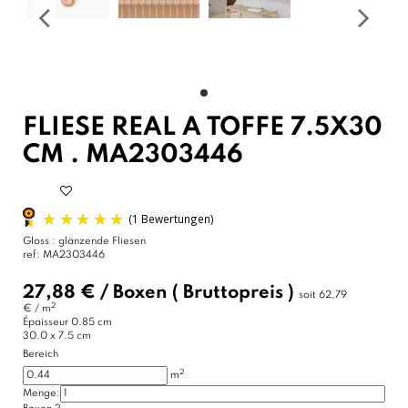
FLIESE REAL A TOFFE 7.5X30
CM . MA2303446
Gloss : glänzende Fliesen
ref:
MA2303446
27,88 €
/
Boxen
( Bruttopreis )
soit
62,79
2
€ / m
Épaisseur
0.85 cm
30.0 x 7.5 cm
Bereich
2
m
Menge:
(1 Bewertungen)