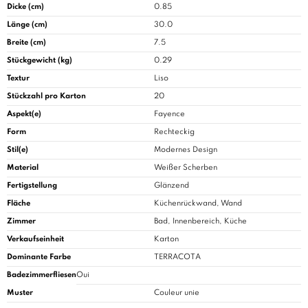
Dicke (cm)
0.85
Länge (cm)
30.0
Breite (cm)
7.5
Stückgewicht (kg)
0.29
Textur
Liso
Stückzahl pro Karton
20
Aspekt(e)
Fayence
Form
Rechteckig
Stil(e)
Modernes Design
Material
Weißer Scherben
Fertigstellung
Glänzend
Fläche
Küchenrückwand, Wand
Zimmer
Bad
, Innenbereich, Küche
Verkaufseinheit
Karton
Dominante Farbe
TERRACOTA
Badezimmerfliesen
Oui
Muster
Couleur unie