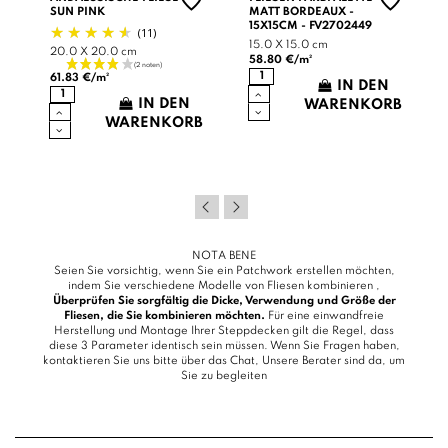
SUN PINK
MATT BORDEAUX -
15X15CM - FV2702449
(11)
15.0 X 15.0 cm
20.0 X 20.0 cm
58.80 €/m²
61.83 €/m²
IN DEN
IN DEN
B
WARENKORB
WARENKORB
NOTA BENE
Seien Sie vorsichtig, wenn Sie ein Patchwork erstellen möchten,
indem Sie verschiedene Modelle von Fliesen kombinieren ,
Überprüfen Sie sorgfältig die Dicke, Verwendung und Größe der
Fliesen, die Sie kombinieren möchten.
Für eine einwandfreie
Herstellung und Montage Ihrer Steppdecken gilt die Regel, dass
diese 3 Parameter identisch sein müssen. Wenn Sie Fragen haben,
kontaktieren Sie uns bitte über das
Chat
, Unsere Berater sind da, um
Sie zu begleiten