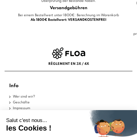
Überprüfung der Bestände haben.
Versandgebühren
Bei einem Bestellwert unter 1800€: Berechnung im Warenkorb
Ab 1800€ Bestellwert: VERSANDKOSTENFREI
pr
RÈGLEMENT EN 3X / 4X
Info
Wer sind wir?
Geschäfte
Impressum
Nutzungsbedingungen
Datenschutzerklärung
Hilfe