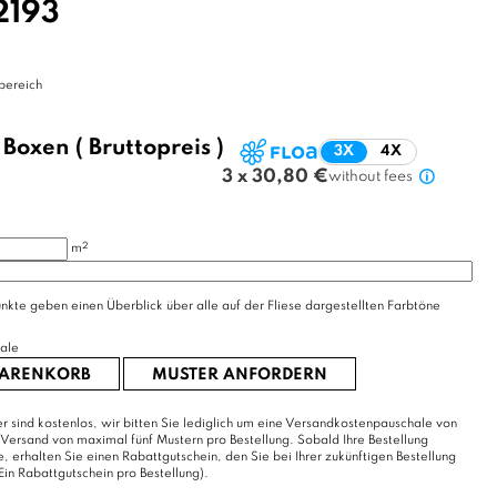
193
bereich
/
Boxen
( Bruttopreis )
3X
4X
3 x 30,80 €
without fees
2
m
nkte geben einen Überblick über alle auf der Fliese dargestellten Farbtöne
ale
WARENKORB
MUSTER ANFORDERN
r sind kostenlos, wir bitten Sie lediglich um eine Versandkostenpauschale von
 Versand von maximal fünf Mustern pro Bestellung. Sobald Ihre Bestellung
erhalten Sie einen Rabattgutschein, den Sie bei Ihrer zukünftigen Bestellung
Ein Rabattgutschein pro Bestellung).