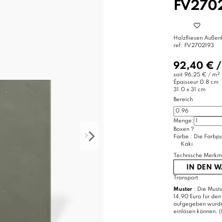
V2702
Holzfliesen Außen
ref:
FV2702193
92,40 €
2
soit
96,25 € / m
Épaisseur
0.8 cm
31.0 x 31 cm
Bereich
Menge:
Boxen
?
Farbe :
Die Farbpu
Kaki
Technische Merkm
IN DEN 
Transport
Muster
: Die Muste
14,90 Euro für den
aufgegeben wurde, 
einlösen können. (