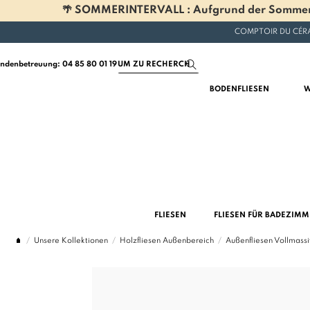
🌴 SOMMERINTERVALL : Aufgrund der Sommerferi
COMPTOIR DU CÉRA
ndenbetreuung: 04 85 80 01 19
BODENFLIESEN
W
FLIESEN
FLIESEN FÜR BADEZIM
Unsere Kollektionen
Holzfliesen Außenbereich
Außenfliesen Vollmass