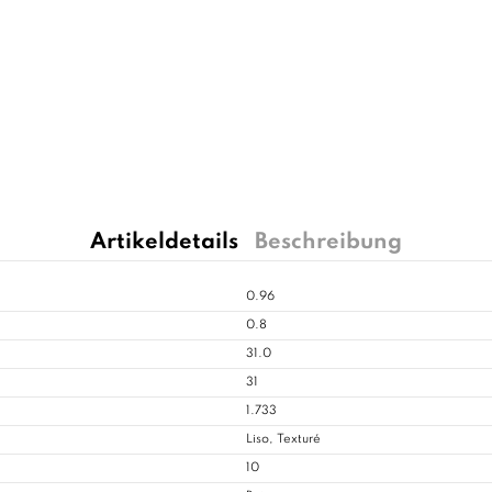
Artikeldetails
Beschreibung
0.96
0.8
31.0
31
1.733
Liso, Texturé
10