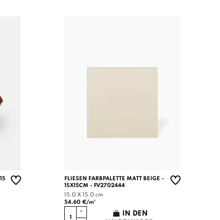
15
FLIESEN FARBPALETTE MATT BEIGE -
15X15CM - FV2702444
15.0 X 15.0 cm
54.60 €/m²
IN DEN