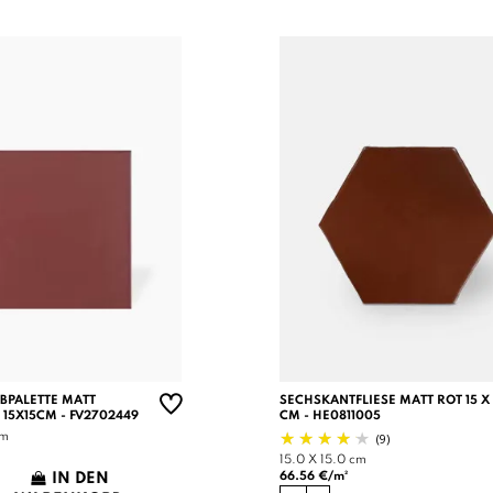
RBPALETTE MATT
SECHSKANTFLIESE MATT ROT 15 X 
 15X15CM - FV2702449
CM - HE0811005
(9)
cm
15.0 X 15.0 cm
66.56 €/m²
IN DEN