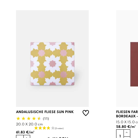
ANDALUSISCHE FLIESE SUN PINK
FLIESEN FA
BORDEAUX -
(11)
15.0 X 15.0 
20.0 X 20.0 cm
58.80 €/m²
61.83 €/m²