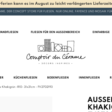
en kann es im August zu leicht verlängerten Lieferzeite
ME, DER CONCEPT STORE FÜR FLIESEN, NUR ONLINE, FAYENCE UND MOSAIK F
ANDFLIESEN
FLIESEN FÜR DEN AUSSENBEREICH
EINFARBIGE
MER
KÜCHENFLIESEN
BODENFLIESEN
INNENFLIESEN
R
iv Khakigrün -R10- 31x31cm - FV2702193
AUSSEN
HAKIGR