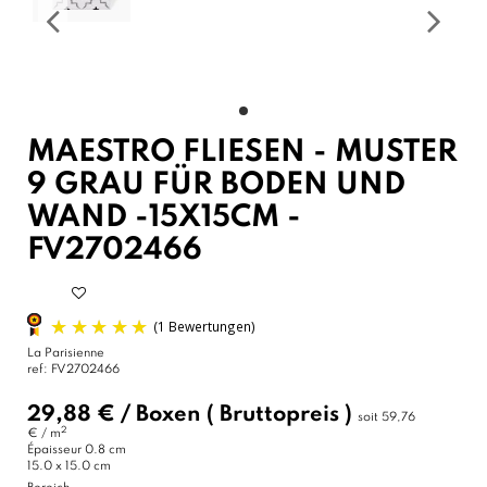
MAESTRO FLIESEN - MUSTER
9 GRAU FÜR BODEN UND
WAND -15X15CM -
FV2702466
La Parisienne
ref:
FV2702466
29,88 €
/
Boxen
( Bruttopreis )
soit
59,76
2
€ / m
Épaisseur
0.8 cm
15.0 x 15.0 cm