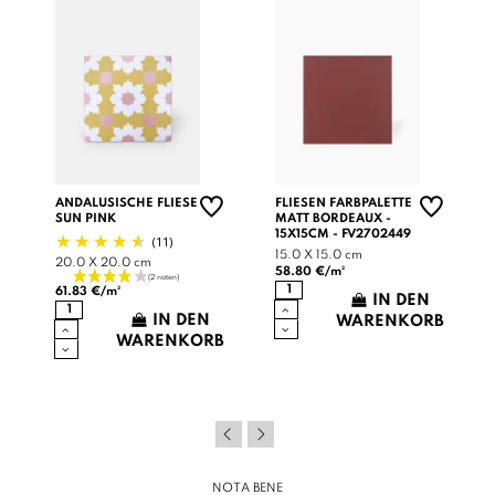
ANDALUSISCHE FLIESE
FLIESEN FARBPALETTE
SUN PINK
MATT BORDEAUX -
15X15CM - FV2702449
(11)
15.0 X 15.0 cm
20.0 X 20.0 cm
58.80 €/m²
61.83 €/m²
IN DEN
B
IN DEN
WARENKORB
WARENKORB
NOTA BENE