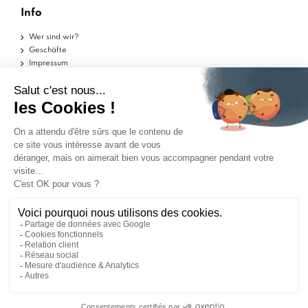
Info
Wer sind wir?
Geschäfte
Impressum
Nutzungsbedingungen
Datenschutzerklärung
Hilfe
Musterstücke
Lieferungen
Rückgaben
FAQs
Kontakt
Händler zugelassen von Gesellschaft für Garantierte
Bewertungen,
Klicken Sie hier
.
SIE REDEN ÜBER UNS