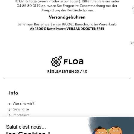
10 bis 15 Tage (wenn Produkte auf Lager). Bitte rufen Sie uns unter
04 85 80 01 19 an, wenn Sie Fragen im Zusammenhang mit der
R
Überprüfung der Bestände haben.
Versandgebühren
Bei einem Bestellwert unter 1800€: Berechnung im Warenkorb
Ab 1800€ Bestellwert: VERSANDKOSTENFREI
pr
RÈGLEMENT EN 3X / 4X
Info
Wer sind wir?
Geschäfte
Impressum
Nutzungsbedingungen
Datenschutzerklärung