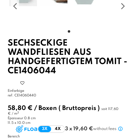
SECHSECKIGE
WANDFLIESEN AUS
HANDGEFERTIGTEM TOMIT -
CE1406044
Einfarbige
ref:
CE14060440
58,80 €
/
Boxen
( Bruttopreis )
soit
117,60
2
€ / m
Épaisseur
0.8 cm
11.5 x 10.0 cm
3 x 19,60 €
3X
4X
without fees
Bereich