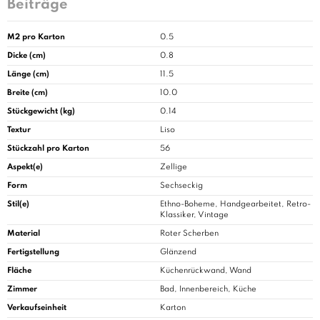
Beiträge
M2 pro Karton
0.5
Dicke (cm)
0.8
Länge (cm)
11.5
Breite (cm)
10.0
Stückgewicht (kg)
0.14
Textur
Liso
Stückzahl pro Karton
56
Aspekt(e)
Zellige
Form
Sechseckig
Stil(e)
Ethno-Boheme, Handgearbeitet, Retro-
Klassiker, Vintage
Material
Roter Scherben
Fertigstellung
Glänzend
Fläche
Küchenrückwand, Wand
Zimmer
Bad
, Innenbereich, Küche
Verkaufseinheit
Karton