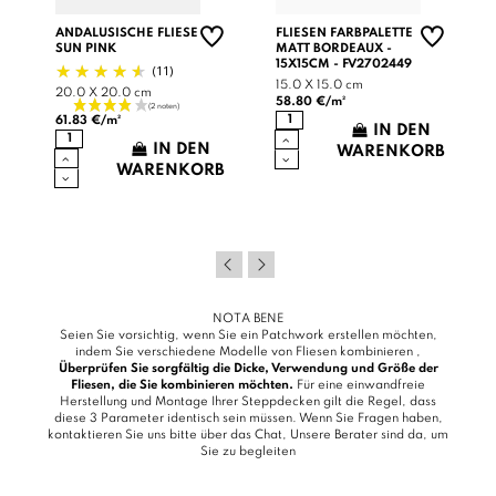
ANDALUSISCHE FLIESE
FLIESEN FARBPALETTE
SUN PINK
MATT BORDEAUX -
15X15CM - FV2702449
(11)
15.0 X 15.0 cm
20.0 X 20.0 cm
58.80 €/m²
61.83 €/m²
IN DEN
IN DEN
WARENKORB
WARENKORB
B
NOTA BENE
Seien Sie vorsichtig, wenn Sie ein Patchwork erstellen möchten,
indem Sie verschiedene Modelle von Fliesen kombinieren ,
Überprüfen Sie sorgfältig die Dicke, Verwendung und Größe der
Fliesen, die Sie kombinieren möchten.
Für eine einwandfreie
Herstellung und Montage Ihrer Steppdecken gilt die Regel, dass
diese 3 Parameter identisch sein müssen. Wenn Sie Fragen haben,
kontaktieren Sie uns bitte über das
Chat
, Unsere Berater sind da, um
Sie zu begleiten