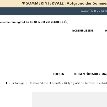
🌴 SOMMERINTERVALL : Aufgrund der Sommerferi
COMPTOIR DU CÉRA
ndenbetreuung: 04 85 80 01 19
BODENFLIESEN
W
FLIESEN
FLIESEN FÜR BADEZIM
Einfarbige
Handwerkliche Fliesen 10 x 10 Typ glasierte Terrakotta CE1