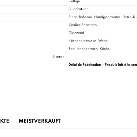
Zellige
Quadratisch
Ethno-Boheme, Handgearbeitet, Retro-Kla
Weißer Scherben
Glänzend
Küchenrückwand, Wand
Bad
, Innenbereich, Küche
Karton
Délai de Fabrication - Produit fait à la 
KTE
MEISTVERKAUFT