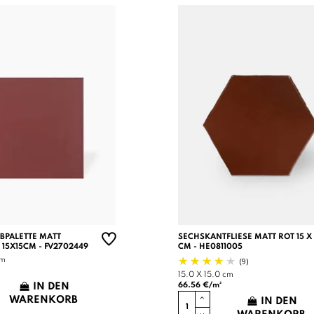
RBPALETTE MATT
SECHSKANTFLIESE MATT ROT 15 X 
 15X15CM - FV2702449
CM - HE0811005
(9)
cm
15.0 X 15.0 cm
66.56 €/m²
IN DEN
WARENKORB
IN DEN