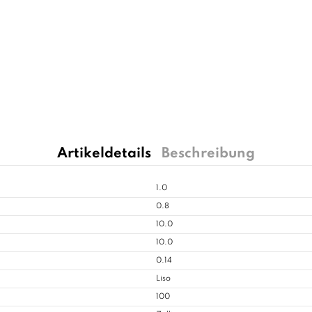
Artikeldetails
Beschreibung
1.0
0.8
10.0
10.0
0.14
Liso
100