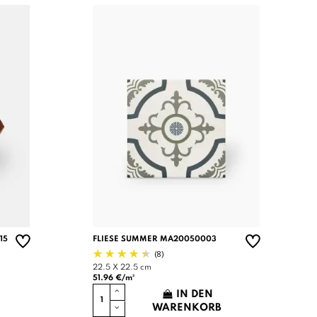
15
FLIESE SUMMER MA20050003
(8)
22.5 X 22.5 cm
51.96 €/m²
IN DEN
WARENKORB