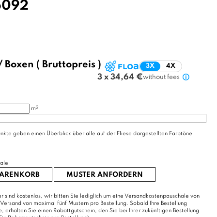
6092
/
Boxen
( Bruttopreis )
3X
4X
3 x 34,64 €
without fees
2
m
nkte geben einen Überblick über alle auf der Fliese dargestellten Farbtöne
ale
WARENKORB
MUSTER ANFORDERN
r sind kostenlos, wir bitten Sie lediglich um eine Versandkostenpauschale von
 Versand von maximal fünf Mustern pro Bestellung. Sobald Ihre Bestellung
erhalten Sie einen Rabattgutschein, den Sie bei Ihrer zukünftigen Bestellung