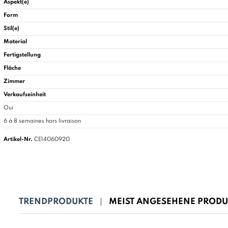
Aspekt(e)
Form
Stil(e)
Material
Fertigstellung
Fläche
Zimmer
Verkaufseinheit
Oui
6 à 8 semaines hors livraison
Artikel-Nr.
CE14060920
TRENDPRODUKTE
MEIST ANGESEHENE PRODU