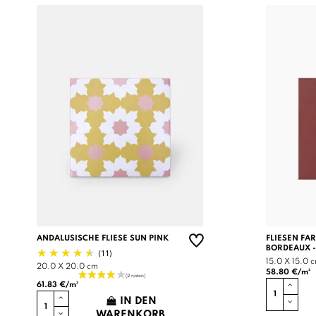
ANDALUSISCHE FLIESE SUN PINK
FLIESEN FA
BORDEAUX -
(11)
15.0 X 15.0 
20.0 X 20.0 cm
58.80 €/m²
61.83 €/m²
IN DEN
WARENKORB