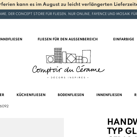
en kann es im August zu leicht verlängerten Lieferzeite
ME, DER CONCEPT STORE FÜR FLIESEN, NUR ONLINE, FAYENCE UND MOSAIK F
ANDFLIESEN
FLIESEN FÜR DEN AUSSENBEREICH
EINFARBIGE
MER
KÜCHENFLIESEN
BODENFLIESEN
INNENFLIESEN
R
406092
HANDWE
TYP G