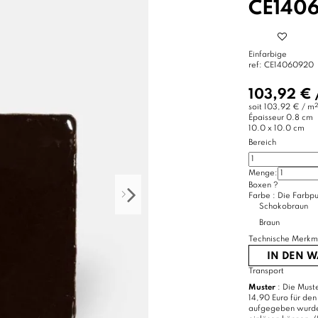
CE140
Einfarbige
ref:
CE14060920
103,92 €
2
soit
103,92 € / m
Épaisseur
0.8 cm
10.0 x 10.0 cm
Bereich
Menge:
Boxen
?
Farbe :
Die Farbpu
Schokobraun
Braun
Technische Merkm
IN DEN 
Transport
Muster
: Die Muste
14,90 Euro für den
aufgegeben wurde, 