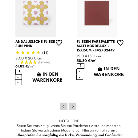
ANDALUSISCHE FLIESE
FLIESEN FARBPALETTE
SUN PINK
MATT BORDEAUX -
15X15CM - FV2702449
(11)
15.0 X 15.0 cm
20.0 X 20.0 cm
58.80 €/m²
61.83 €/m²
IN DEN
IN DEN
WARENKORB
WARENKORB
B
NOTA BENE
Seien Sie vorsichtig, wenn Sie ein Patchwork erstellen möchten,
indem Sie verschiedene Modelle von Fliesen kombinieren ,
Überprüfen Sie sorgfältig die Dicke, Verwendung und Größe der