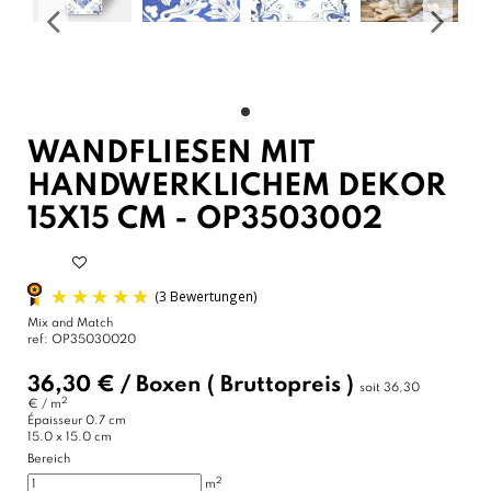
WANDFLIESEN MIT
HANDWERKLICHEM DEKOR
15X15 CM - OP3503002
Mix and Match
ref:
OP35030020
36,30 €
/
Boxen
( Bruttopreis )
soit
36,30
2
€ / m
Épaisseur
0.7 cm
15.0 x 15.0 cm
Bereich
2
m