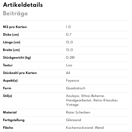
Artikeldetails
Beiträge
M2 pro Karton
1.0
Dicke (cm)
0.7
Länge (cm)
15.0
Breite (cm)
15.0
Stückgewicht (kg)
0.281
Textur
Liso
Stückzahl pro Karton
44
Aspekt(e)
Fayence
Form
Quadratisch
Stil(e)
Azulejos, Ethno-Boheme,
Handgearbeitet, Retro-Klassiker,
Vintage
Material
Roter Scherben
Fertigstellung
Glänzend
Fläche
Küchenrückwand, Wand