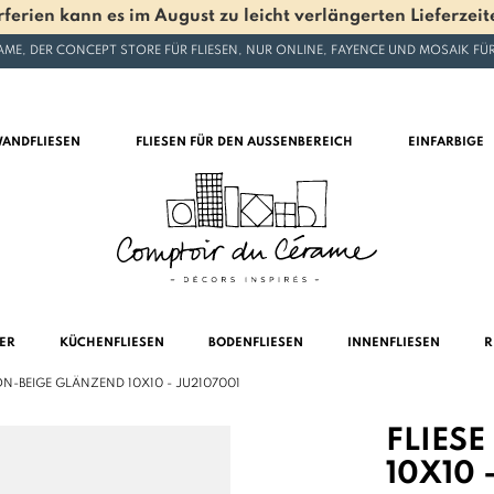
en kann es im August zu leicht verlängerten Lieferzeite
ME, DER CONCEPT STORE FÜR FLIESEN, NUR ONLINE, FAYENCE UND MOSAIK F
ANDFLIESEN
FLIESEN FÜR DEN AUSSENBEREICH
EINFARBIGE
MER
KÜCHENFLIESEN
BODENFLIESEN
INNENFLIESEN
R
ON-BEIGE GLÄNZEND 10X10 - JU2107001
FLIES
10X10 