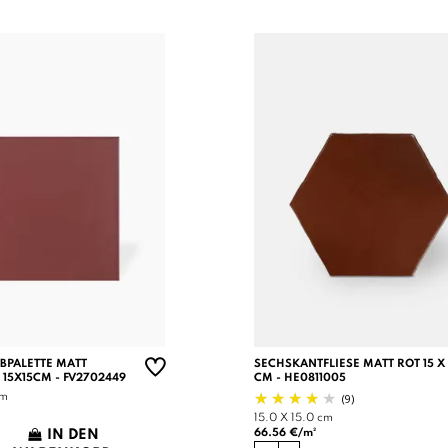
RBPALETTE MATT
SECHSKANTFLIESE MATT ROT 15 X 
 15X15CM - FV2702449
CM - HE0811005
(9)
cm
15.0 X 15.0 cm
66.56 €/m²
IN DEN