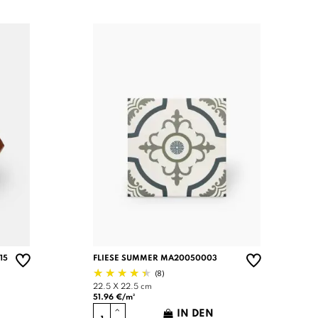
15
FLIESE SUMMER MA20050003
(8)
22.5 X 22.5 cm
51.96 €/m²
IN DEN