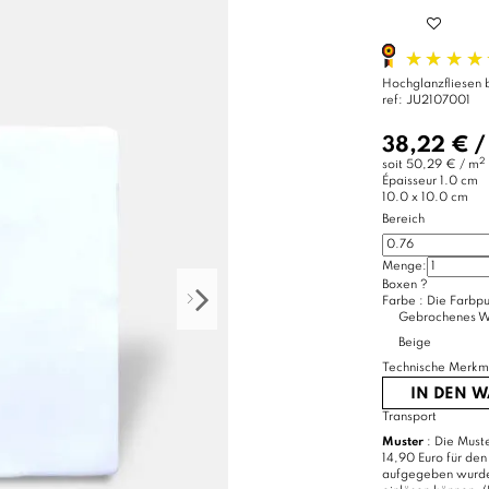
Hochglanzfliesen b
ref:
JU2107001
38,22 €
2
soit
50,29 € / m
Épaisseur
1.0 cm
10.0 x 10.0 cm
Bereich
Menge:
Boxen
?
Farbe :
Die Farbpu
Gebrochenes W
Beige
Technische Merkm
IN DEN 
Transport
Muster
: Die Muste
14,90 Euro für den
aufgegeben wurde, 