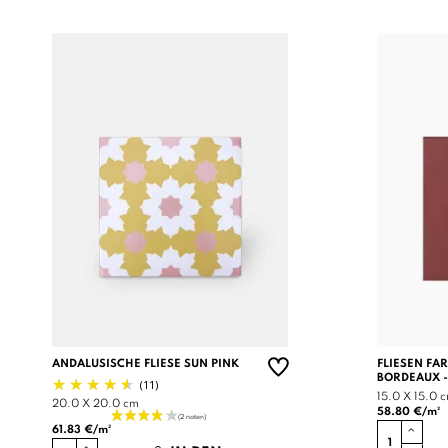
ANDALUSISCHE FLIESE SUN PINK
FLIESEN FA
BORDEAUX -
(11)
15.0 X 15.0 
20.0 X 20.0 cm
58.80 €/m²
61.83 €/m²