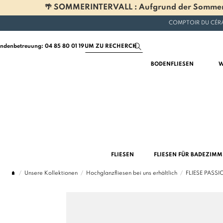
🌴 SOMMERINTERVALL : Aufgrund der Sommerferi
COMPTOIR DU CÉRA
ndenbetreuung: 04 85 80 01 19
BODENFLIESEN
W
FLIESEN
FLIESEN FÜR BADEZIM
Unsere Kollektionen
Hochglanzfliesen bei uns erhältlich
FLIESE PASSI