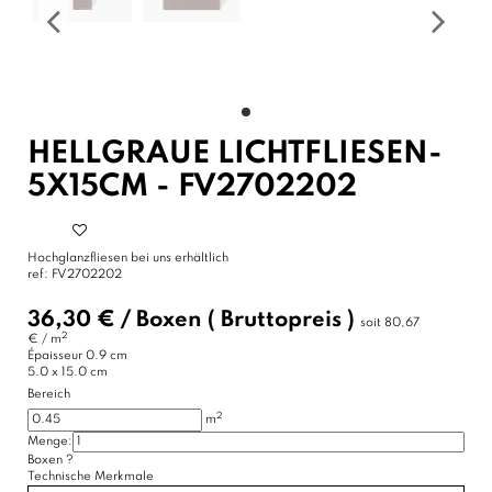
HELLGRAUE LICHTFLIESEN-
5X15CM - FV2702202
Hochglanzfliesen bei uns erhältlich
ref:
FV2702202
36,30 €
/
Boxen
( Bruttopreis )
soit
80,67
2
€ / m
Épaisseur
0.9 cm
5.0 x 15.0 cm
Bereich
2
m
Menge:
Boxen
?
Technische Merkmale