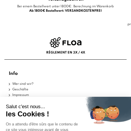
Bei einem Bestellwert unter 1800€: Berechnung im Warenkorb
Ab 1800€ Bestellwert: VERSANDKOSTENFREI
pr
RÈGLEMENT EN 3X / 4X
Info
Wer sind wir?
Geschäfte
Impressum
Nutzungsbedingungen
Datenschutzerklärung
Hilfe
Musterstücke
Lieferungen