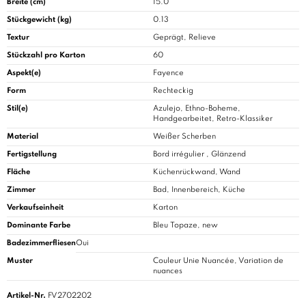
Breite (cm)
15.0
Stückgewicht (kg)
0.13
Textur
Geprägt, Relieve
Stückzahl pro Karton
60
Aspekt(e)
Fayence
Form
Rechteckig
Stil(e)
Azulejo, Ethno-Boheme,
Handgearbeitet, Retro-Klassiker
Material
Weißer Scherben
Fertigstellung
Bord irrégulier , Glänzend
Fläche
Küchenrückwand, Wand
Zimmer
Bad
, Innenbereich, Küche
Verkaufseinheit
Karton
Dominante Farbe
Bleu Topaze, new
Badezimmerfliesen
Oui
Muster
Couleur Unie Nuancée, Variation de
nuances
Artikel-Nr.
FV2702202