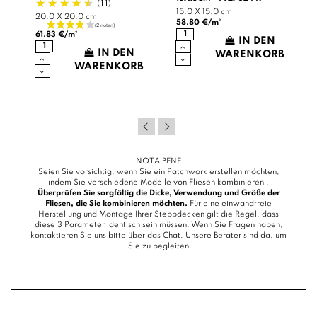
(11)
15.0 X 15.0 cm
20.0 X 20.0 cm
58.80 €/m²
61.83 €/m²
IN DEN
IN DEN
WARENKORB
B
WARENKORB
NOTA BENE
Seien Sie vorsichtig, wenn Sie ein Patchwork erstellen möchten,
indem Sie verschiedene Modelle von Fliesen kombinieren ,
Überprüfen Sie sorgfältig die Dicke, Verwendung und Größe der
Fliesen, die Sie kombinieren möchten.
Für eine einwandfreie
Herstellung und Montage Ihrer Steppdecken gilt die Regel, dass
diese 3 Parameter identisch sein müssen. Wenn Sie Fragen haben,
kontaktieren Sie uns bitte über das
Chat
, Unsere Berater sind da, um
Sie zu begleiten