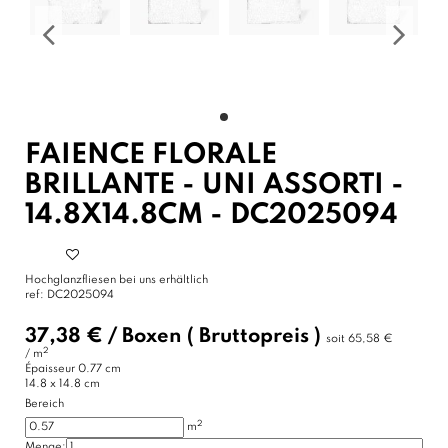
FAIENCE FLORALE
BRILLANTE - UNI ASSORTI -
14.8X14.8CM - DC2025094
Hochglanzfliesen bei uns erhältlich
ref:
DC2025094
37,38 €
/
Boxen
( Bruttopreis )
soit
65,58 €
2
/ m
Épaisseur
0.77 cm
14.8 x 14.8 cm
Bereich
2
m
Menge: