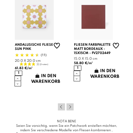
ANDALUSISCHE FLIESE
FLIESEN FARBPALETTE
SUN PINK
MATT BORDEAUX -
15X15CM - FV2702449
(11)
15.0 X 15.0 cm
20.0 X 20.0 cm
58.80 €/m²
61.83 €/m²
IN DEN
IN DEN
WARENKORB
WARENKORB
B
NOTA BENE
Seien Sie vorsichtig, wenn Sie ein Patchwork erstellen möchten,
indem Sie verschiedene Modelle von Fliesen kombinieren ,