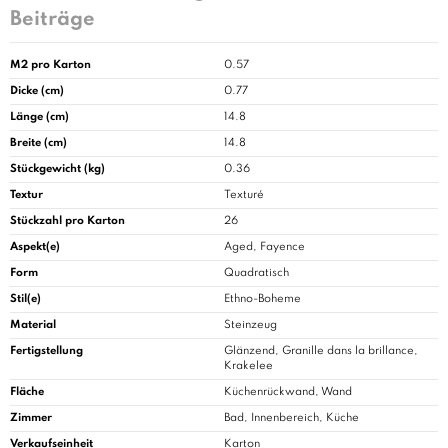
Beiträge
M2 pro Karton
0.57
Dicke (cm)
0.77
Länge (cm)
14.8
Breite (cm)
14.8
Stückgewicht (kg)
0.36
Textur
Texturé
Stückzahl pro Karton
26
Aspekt(e)
Aged, Fayence
Form
Quadratisch
Stil(e)
Ethno-Boheme
Material
Steinzeug
Fertigstellung
Glänzend, Granille dans la brillance,
Krakelee
Fläche
Küchenrückwand, Wand
Zimmer
Bad
, Innenbereich, Küche
Verkaufseinheit
Karton