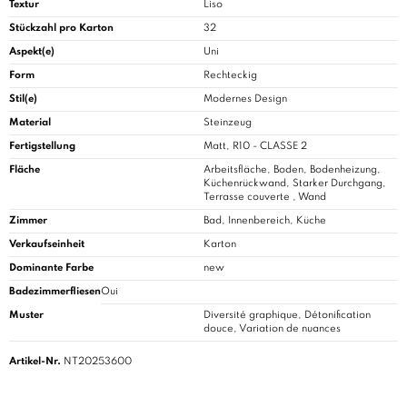
Textur
Liso
Stückzahl pro Karton
32
Aspekt(e)
Uni
Form
Rechteckig
Stil(e)
Modernes Design
Material
Steinzeug
Fertigstellung
Matt, R10 - CLASSE 2
Fläche
Arbeitsfläche, Boden, Bodenheizung,
Küchenrückwand, Starker Durchgang,
Terrasse couverte , Wand
Zimmer
Bad
, Innenbereich, Küche
Verkaufseinheit
Karton
Dominante Farbe
new
Badezimmerfliesen
Oui
Muster
Diversité graphique, Détonification
douce, Variation de nuances
Artikel-Nr.
NT20253600