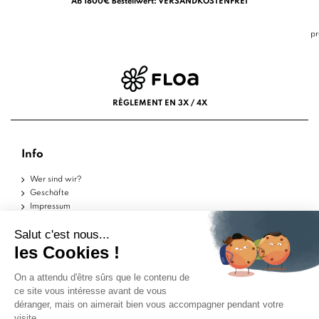
Ab 1800€ Bestellwert: VERSANDKOSTENFREI
pr
RÈGLEMENT EN 3X / 4X
Info
Wer sind wir?
Geschäfte
Impressum
Nutzungsbedingungen
Datenschutzerklärung
Hilfe
Musterstücke
Lieferungen
Rückgaben
FAQs