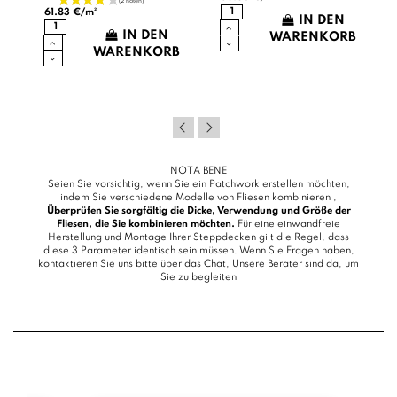
61.83 €/m²
IN DEN
IN DEN
B
WARENKORB
WARENKORB
NOTA BENE
Seien Sie vorsichtig, wenn Sie ein Patchwork erstellen möchten,
indem Sie verschiedene Modelle von Fliesen kombinieren ,
Überprüfen Sie sorgfältig die Dicke, Verwendung und Größe der
Fliesen, die Sie kombinieren möchten.
Für eine einwandfreie
Herstellung und Montage Ihrer Steppdecken gilt die Regel, dass
diese 3 Parameter identisch sein müssen. Wenn Sie Fragen haben,
kontaktieren Sie uns bitte über das
Chat
, Unsere Berater sind da, um
Sie zu begleiten