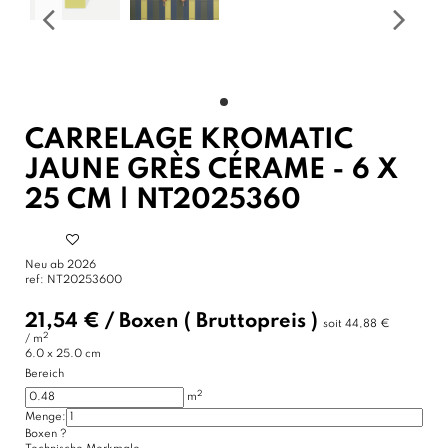
CARRELAGE KROMATIC
JAUNE GRÈS CÉRAME - 6 X
25 CM | NT2025360
Neu ab 2026
ref:
NT20253600
21,54 €
/
Boxen
( Bruttopreis )
soit
44,88 €
2
/ m
6.0 x 25.0 cm
Bereich
2
m
Menge:
Boxen
?