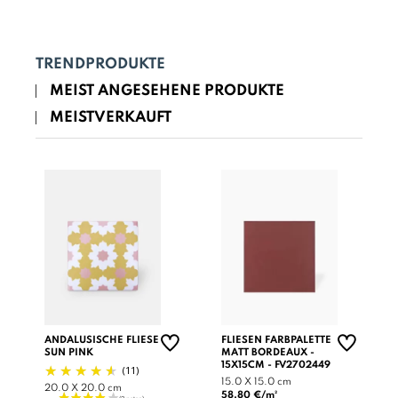
TRENDPRODUKTE
MEIST ANGESEHENE PRODUKTE
MEISTVERKAUFT
ANDALUSISCHE FLIESE
FLIESEN FARBPALETTE
SUN PINK
MATT BORDEAUX -
15X15CM - FV2702449
(11)
15.0 X 15.0 cm
20.0 X 20.0 cm
58.80 €/m²