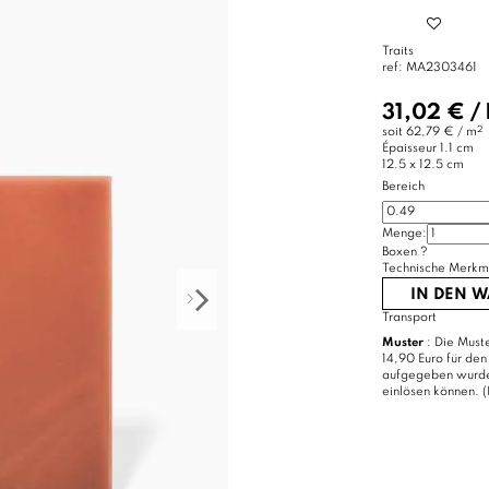
Traits
ref:
MA2303461
31,02 €
/
2
soit
62,79 € / m
Épaisseur
1.1 cm
12.5 x 12.5 cm
Bereich
Menge:
Boxen
?
Technische Merkm
IN DEN 
Transport
Muster
: Die Muste
14,90 Euro für den
aufgegeben wurde, 
einlösen können. (