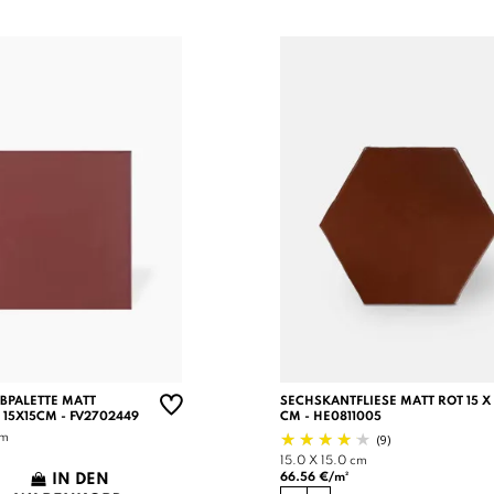
RBPALETTE MATT
SECHSKANTFLIESE MATT ROT 15 X 
 15X15CM - FV2702449
CM - HE0811005
(9)
cm
15.0 X 15.0 cm
66.56 €/m²
IN DEN