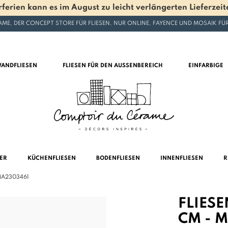
en kann es im August zu leicht verlängerten Lieferzeite
ME, DER CONCEPT STORE FÜR FLIESEN, NUR ONLINE, FAYENCE UND MOSAIK F
ANDFLIESEN
FLIESEN FÜR DEN AUSSENBEREICH
EINFARBIGE
MER
KÜCHENFLIESEN
BODENFLIESEN
INNENFLIESEN
R
MA2303461
FLIESE
CM - 