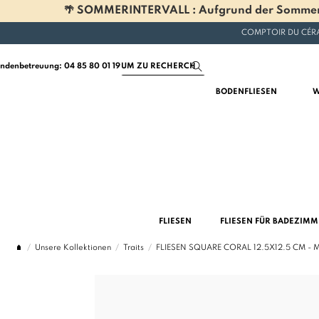
🌴 SOMMERINTERVALL : Aufgrund der Sommerferi
COMPTOIR DU CÉRA
ndenbetreuung: 04 85 80 01 19
BODENFLIESEN
W
FLIESEN
FLIESEN FÜR BADEZIM
Unsere Kollektionen
Traits
FLIESEN SQUARE CORAL 12.5X12.5 CM - 