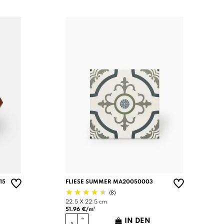
15
FLIESE SUMMER MA20050003
(8)
22.5 X 22.5 cm
51.96 €/m²
IN DEN