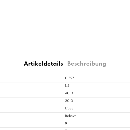
Artikeldetails
Beschreibung
0.727
1.4
40.0
20.0
1.588
Relieve
9