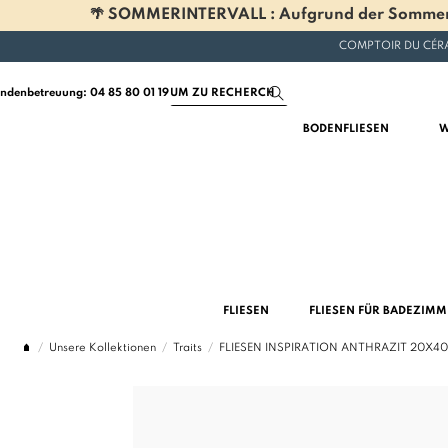
🌴 SOMMERINTERVALL : Aufgrund der Sommerferi
COMPTOIR DU CÉRA
ndenbetreuung: 04 85 80 01 19
BODENFLIESEN
W
FLIESEN
FLIESEN FÜR BADEZIM
Unsere Kollektionen
Traits
FLIESEN INSPIRATION ANTHRAZIT 20X4