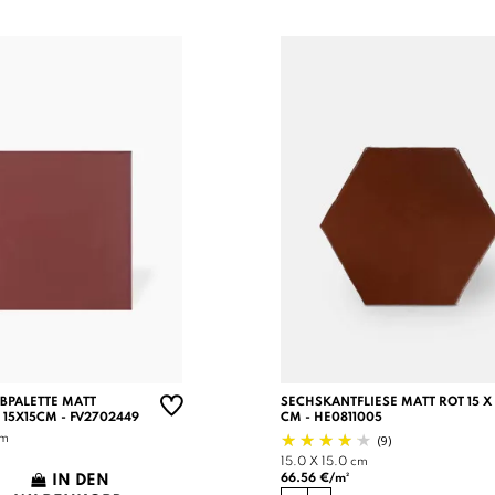
RBPALETTE MATT
SECHSKANTFLIESE MATT ROT 15 X 
 15X15CM - FV2702449
CM - HE0811005
(9)
cm
15.0 X 15.0 cm
66.56 €/m²
IN DEN