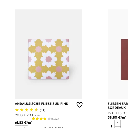
ANDALUSISCHE FLIESE SUN PINK
FLIESEN FA
BORDEAUX -
(11)
15.0 X 15.0 
20.0 X 20.0 cm
58.80 €/m²
61.83 €/m²