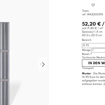
Traits
ref:
MA2303393
52,20 €
2
soit
71,80 € / m
Épaisseur
1.4 cm
40.0 x 20.0 cm
Bereich
Menge:
Boxen
?
Technische Merkm
IN DEN 
Transport
Muster
: Die Muste
14,90 Euro für den
aufgegeben wurde, 
einlösen können. (