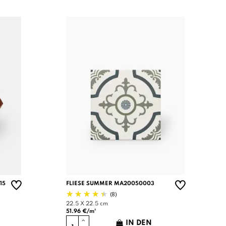
15
FLIESE SUMMER MA20050003
(8)
22.5 X 22.5 cm
51.96 €/m²
IN DEN