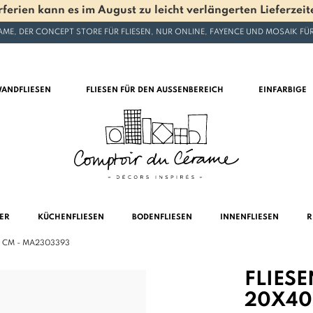
en kann es im August zu leicht verlängerten Lieferzeite
ME, DER CONCEPT STORE FÜR FLIESEN, NUR ONLINE, FAYENCE UND MOSAIK F
ANDFLIESEN
FLIESEN FÜR DEN AUSSENBEREICH
EINFARBIGE
MER
KÜCHENFLIESEN
BODENFLIESEN
INNENFLIESEN
R
0 CM - MA2303393
FLIES
20X40