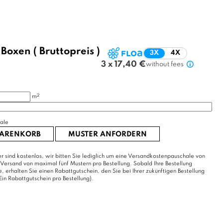
/
Boxen
( Bruttopreis )
3X
4X
3 x 17,40 €
without fees
2
m
ale
WARENKORB
MUSTER ANFORDERN
r sind kostenlos, wir bitten Sie lediglich um eine Versandkostenpauschale von
 Versand von maximal fünf Mustern pro Bestellung. Sobald Ihre Bestellung
erhalten Sie einen Rabattgutschein, den Sie bei Ihrer zukünftigen Bestellung
Ein Rabattgutschein pro Bestellung).