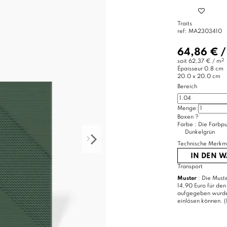
Traits
ref:
MA2303410
64,86 €
2
soit
62,37 € / m
Épaisseur
0.8 cm
20.0 x 20.0 cm
Bereich
Menge:
Boxen
?
Farbe :
Die Farbpu
Dunkelgrün
Technische Merkm
IN DEN 
Transport
Muster
: Die Muste
14,90 Euro für den
aufgegeben wurde, 
einlösen können. (