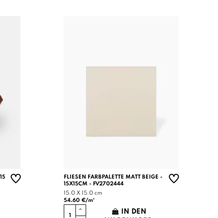
15
FLIESEN FARBPALETTE MATT BEIGE -
15X15CM - FV2702444
15.0 X 15.0 cm
54.60 €/m²
IN DEN