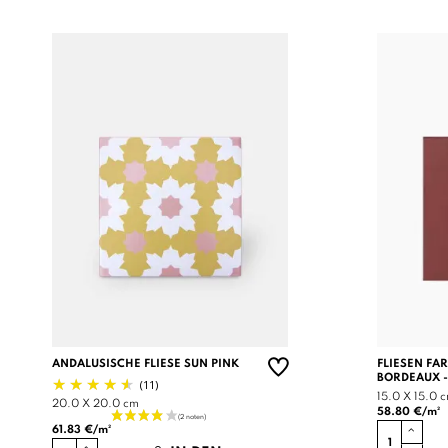
ANDALUSISCHE FLIESE SUN PINK
FLIESEN FA
BORDEAUX -
(11)
15.0 X 15.0 
20.0 X 20.0 cm
58.80 €/m²
61.83 €/m²