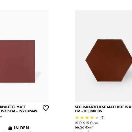
RBPALETTE MATT
SECHSKANTFLIESE MATT ROT 15 X 
 15X15CM - FV2702449
CM - HE0811005
(9)
cm
15.0 X 15.0 cm
66.56 €/m²
IN DEN