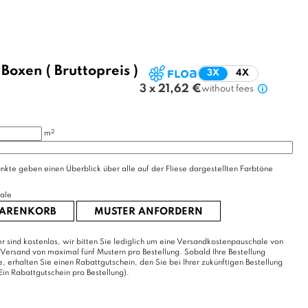
/
Boxen
( Bruttopreis )
3X
4X
3 x 21,62 €
without fees
2
m
nkte geben einen Überblick über alle auf der Fliese dargestellten Farbtöne
ale
WARENKORB
MUSTER ANFORDERN
r sind kostenlos, wir bitten Sie lediglich um eine Versandkostenpauschale von
 Versand von maximal fünf Mustern pro Bestellung. Sobald Ihre Bestellung
erhalten Sie einen Rabattgutschein, den Sie bei Ihrer zukünftigen Bestellung
Ein Rabattgutschein pro Bestellung).