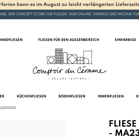
en kann es im August zu leicht verlängerten Lieferzeite
ME, DER CONCEPT STORE FÜR FLIESEN, NUR ONLINE, FAYENCE UND MOSAIK F
ANDFLIESEN
FLIESEN FÜR DEN AUSSENBEREICH
EINFARBIGE
MER
KÜCHENFLIESEN
BODENFLIESEN
INNENFLIESEN
R
A2303410
FLIES
- MA2