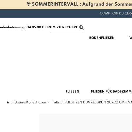
🌴 SOMMERINTERVALL : Aufgrund der Sommerferi
COMPTOIR DU CÉRA
ndenbetreuung: 04 85 80 01 19
BODENFLIESEN
W
FLIESEN
FLIESEN FÜR BADEZIM
Unsere Kollektionen
Traits
FLIESE ZEN DUNKELGRÜN 20X20 CM - M