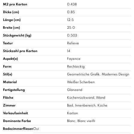
M2 pro Karton
0.438
Dicke (cm)
0.85
Länge (cm)
12.5
Breite (cm)
25.0
Stückgewicht (kg)
0.503
Textur
Relieve
Stückzahl pro Karton
14
Aspekt(e)
Fayence
Form
Rechteckig
Stil(e)
Geometrische Grafik, Modernes Design
Material
Weißer Scherben
Fertigstellung
Glänzend
Fläche
Küchenrückwand, Wand
Zimmer
Bad
, Innenbereich, Küche
Verkaufseinheit
Karton
Dominante Farbe
Blanc, Blanc vieilli
Badezimmerfliesen
Oui