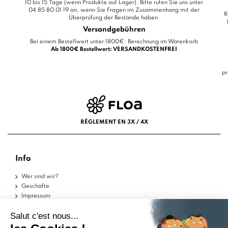
10 bis 15 Tage (wenn Produkte auf Lager). Bitte rufen Sie uns unter
04 85 80 01 19 an, wenn Sie Fragen im Zusammenhang mit der
R
Überprüfung der Bestände haben.
Versandgebühren
Bei einem Bestellwert unter 1800€: Berechnung im Warenkorb
Ab 1800€ Bestellwert: VERSANDKOSTENFREI
pr
RÈGLEMENT EN 3X / 4X
Info
Wer sind wir?
Geschäfte
Impressum
Nutzungsbedingungen
Datenschutzerklärung