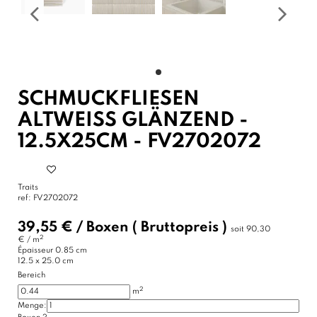
SCHMUCKFLIESEN
ALTWEISS GLÄNZEND - 1
2.5X25CM - FV2702072
Traits
ref:
FV2702072
39,55 €
/
Boxen
( Bruttopreis )
soit
90,30
2
€ / m
Épaisseur
0.85 cm
12.5 x 25.0 cm
Bereich
2
m
Menge: