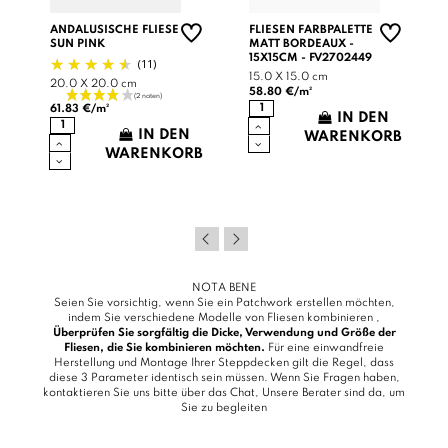
ANDALUSISCHE FLIESE
FLIESEN FARBPALETTE
SUN PINK
MATT BORDEAUX -
15X15CM - FV2702449
(11)
15.0 X 15.0 cm
20.0 X 20.0 cm
58.80 €/m²
61.83 €/m²
IN DEN
IN DEN
WARENKORB
WARENKORB
B
NOTA BENE
Seien Sie vorsichtig, wenn Sie ein Patchwork erstellen möchten,
indem Sie verschiedene Modelle von Fliesen kombinieren ,
Überprüfen Sie sorgfältig die Dicke, Verwendung und Größe der
Fliesen, die Sie kombinieren möchten.
Für eine einwandfreie
Herstellung und Montage Ihrer Steppdecken gilt die Regel, dass
diese 3 Parameter identisch sein müssen. Wenn Sie Fragen haben,
kontaktieren Sie uns bitte über das
Chat
, Unsere Berater sind da, um
Sie zu begleiten