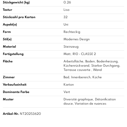
Stückgewicht (kg)
0.26
Textur
Liso
Stückzahl pro Karton
32
Aspekt(e)
Uni
Form
Rechteckig
Stil(e)
Modernes Design
Material
Steinzeug
Fertigstellung
Matt, R10 - CLASSE 2
Fläche
Arbeitsfläche, Boden, Bodenheizung,
Küchenrückwand, Starker Durchgang,
Terrasse couverte , Wand
Zimmer
Bad
, Innenbereich, Küche
Verkaufseinheit
Karton
Dominante Farbe
Vert
Muster
Diversité graphique, Détonification
douce, Variation de nuances
Artikel-Nr.
NT20253620