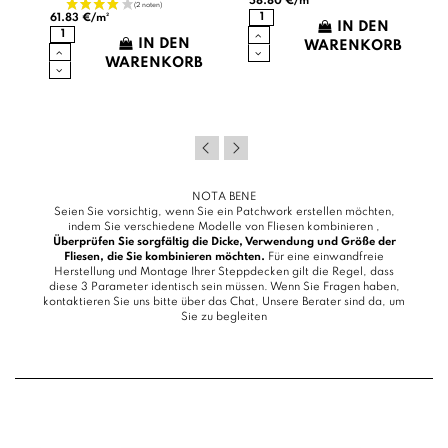
58.80 €/m²
61.83 €/m²
IN DEN
IN DEN
B
WARENKORB
WARENKORB
NOTA BENE
Seien Sie vorsichtig, wenn Sie ein Patchwork erstellen möchten,
indem Sie verschiedene Modelle von Fliesen kombinieren ,
Überprüfen Sie sorgfältig die Dicke, Verwendung und Größe der
Fliesen, die Sie kombinieren möchten.
Für eine einwandfreie
Herstellung und Montage Ihrer Steppdecken gilt die Regel, dass
diese 3 Parameter identisch sein müssen. Wenn Sie Fragen haben,
kontaktieren Sie uns bitte über das
Chat
, Unsere Berater sind da, um
Sie zu begleiten