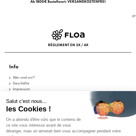
Ab 1800€ Bestellwert: VERSANDKOSTENFREI
pr
RÈGLEMENT EN 3X / 4X
Info
Wer sind wir?
Geschäfte
Impressum
Nutzungsbedingungen
Datenschutzerklärung
Hilfe
Musterstücke
Lieferungen
Rückgaben