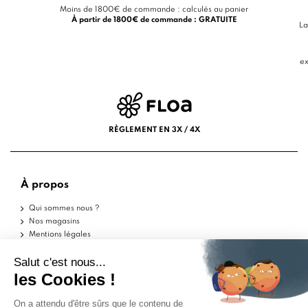
Moins de 1800€ de commande : calculés au panier
À partir de 1800€ de commande : GRATUITE
La
ex
RÈGLEMENT EN 3X / 4X
À propos
Qui sommes nous ?
Nos magasins
Mentions légales
Conditions d'utilisation
Politique de confidentialité
Aide
Echantillons