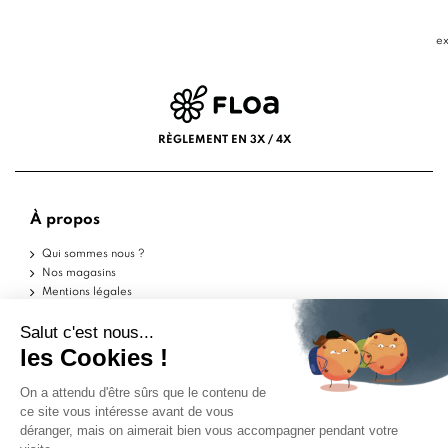
ex
RÈGLEMENT EN 3X / 4X
À propos
Qui sommes nous ?
Nos magasins
Mentions légales
Conditions d'utilisation
Politique de confidentialité
Aide
Echantillons
Livraisons
Retours
FAQ